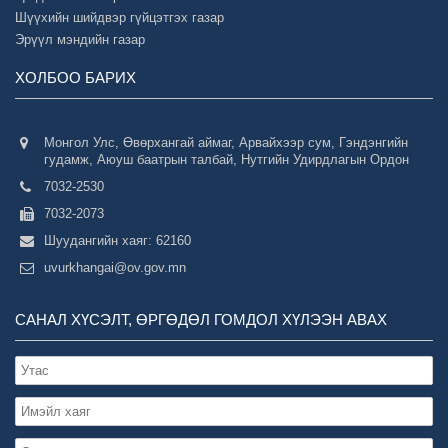
Шүүхийн шийдвэр гүйцэтгэх газар
Эрүүл мэндийн газар
ХОЛБОО БАРИХ
Монгол Улс, Өвөрхангай аймаг, Арвайхээр сум, Гэндэнгийн
гудамж, Аюуш баатрын талбай, Нутгийн Удирдлагын Ордон
7032-2530
7032-2073
Шуудангийн хаяг: 62160
uvurkhangai@ov.gov.mn
САНАЛ ХҮСЭЛТ, ӨРГӨДӨЛ ГОМДОЛ ХҮЛЭЭН АВАХ