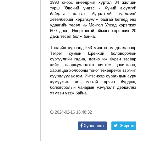
1990 оноос өнөөдрийг хүртэл 34 жилийн
турш “Өвсний үндэс - Хүний аюулгүй
байдлыг хангах буцалтгүй тусламж”
хөтөлбөрийг хэрэгжүүлж байгаа бөгөөд энэ
удаагийн төсөл нь Монгол Улсад хэрэгжих
600 дахь, Өвөрхангай аймагт хэрэгжих 20
дахь төсөл болж байна.
Төслийн хүрээнд 253 мянган ам доллароор
Төгрөг сумын Ерөнхий боловсролын
сургуулийн гадна, дотно иж бүрэн засвар
хийж, агааржуулалтын систем, цахилгаан,
харилцаа холбооны тоног төхөөрөмж зэргийг
суурилуулах юм. Ингэснээр сурагчдын сурч
хүмүүжих ая тухтай орчин бүрдэж,
боловсролын чанарын үзүүлэлт дээшилнэ
хэмээн үзэж байна.
2024-02-16 16:48:32
Хуваалцах
Жиргэх