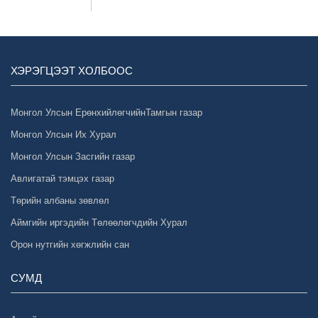
ХЭРЭГЦЭЭТ ХОЛБООС
Монгол Улсын ЕрөнхийлөгчийнТамгын газар
Монгол Улсын Их Хурал
Монгол Улсын Засгийн газар
Авлигатай тэмцэх газар
Төрийн албаны зөвлөл
Аймгийн иргэдийн Төлөөлөгчдийн Хурал
Орон нутгийн хөгжлийн сан
СУМД