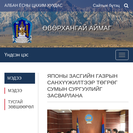
Сайтын бүтэц
АЛБАН ЁСНЫ ЦАХИМ ХУУДАС
ӨВӨРХАНГАЙ АЙМАГ
Үндсэн цэс
ЯПОНЫ ЗАСГИЙН ГАЗРЫН
МЭДЭЭ
САНХҮҮЖИЛТЭЭР ТӨГРӨГ
СУМЫН СУРГУУЛИЙГ
МЭДЭЭ
ЗАСВАРЛАНА
ТУСГАЙ
ЗӨВШӨӨРӨЛ