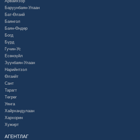
Арвайхээр
Баруунбаян-Улаан
Бат-Өлзий
Баянгол
Баян-Өндөр
Богд
Бүрд
Гучин-Ус
Есөнзүйл
Зүүнбаян-Улаан
Нарийнтээл
Өлзийт
Сант
Тарагт
Төгрөг
Уянга
Хайрхандулаан
Хархорин
Хужирт
АГЕНТЛАГ