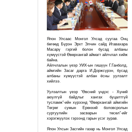
Япон Улсаас Монгол Улсад суугаа Онц
бөгөөд Бүрэн Эрхт Элчин сайд Игавахара
Масарү гэргий болон бусад албаны
хүмүүстэй Өвөрхангай аймагт айлчлал хийж
байна.
Айлчлалын үеэр УИХ-ын гишүүн Г.Ганболд,
аймгийн Засаг дарга И.Доржсүрэн, бусад
албаны хүмүүстэй албан ёсны уулзалт
хийлээ.
Уулзалтын үеэр “Өвсний үндэс - Хүний
аюулгүй байдлыг хангах буцалтгүй
тусламж”-ийн хүрээнд “Өвөрхангай аймгийн
Төгрөг сумын Ерөнхий боловсролын
сургуулийн засварын төсөл”-ийг
хэрэгжүүлэх гэрээнд гарын үсэг зурав.
Япон Улсын Засгийн газар нь Монгол Улсад