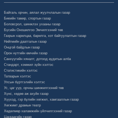
Байгаль орчин, аялал жуулчлалын газар
Биеийн тамир, спортын газар
Боловсрол, шинжлэх ухааны газар
Бүсийн Оношилгоо Эмчилгээний төв
Газрын харилцаа, барилга, хот байгуулалтын газар
Нийгмийн даатгалын газар
Онцгой байдлын газар
Орон нутгийн өмчийн газар
Санхүүгийн хяналт, дотоод аудитын алба
Стандарт, хэмжил зүйн хэлтэс
Статистикийн хэлтэс
Татварын хэлтэс
Улсын бүртгэлийн хэлтэс
Ус, цаг уур, орчны шинжилгээний төв
Хүнс, хөдөө аж ахуйн газар
Хүүхэд, гэр бүлийн хөгжил, хамгааллын газар
Хөгжимт драмын театр
Хөдөлмөр халамжийн үйлчилгээний газар
Цагдаагийн газар