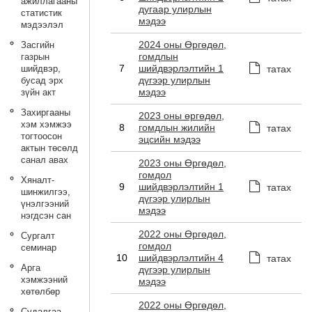
ажиллагааны
дугаар улирлын
статистик
мэдээ
мэдээлэл
2024 оны Өргөдөл,
Засгийн
гомдлын
газрын
7
шийдвэрлэлтийн 1
шийдвэр,
татах
дүгээр улирлын
бусад эрх
мэдээ
зүйн акт
Захиргааны
2023 оны өргөдөл,
хэм хэмжээ
8
гомдлын жилийн
татах
тогтоосон
эцсийн мэдээ
актын төсөлд
санал авах
2023 оны Өргөдөл,
гомдол
Хяналт-
9
шийдвэрлэлтийн 1
татах
шинжилгээ,
дүгээр улирлын
үнэлгээний
мэдээ
нэгдсэн сан
2022 оны Өргөдөл,
Сургалт
гомдол
семинар
10
шийдвэрлэлтийн 4
татах
Арга
дүгээр улирлын
хэмжээний
мэдээ
хөтөлбөр
2022 оны Өргөдөл,
Судалгаа