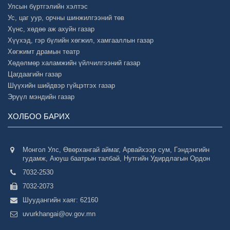
Улсын бүртгэлийн хэлтэс
Ус, цаг уур, орчны шинжилгээний төв
Хүнс, хөдөө аж ахуйн газар
Хүүхэд, гэр бүлийн хөгжил, хамгааллын газар
Хөгжимт драмын театр
Хөдөлмөр халамжийн үйлчилгээний газар
Цагдаагийн газар
Шүүхийн шийдвэр гүйцэтгэх газар
Эрүүл мэндийн газар
ХОЛБОО БАРИХ
Монгол Улс, Өвөрхангай аймаг, Арвайхээр сум, Гэндэнгийн
гудамж, Аюуш баатрын талбай, Нутгийн Удирдлагын Ордон
7032-2530
7032-2073
Шуудангийн хаяг: 62160
uvurkhangai@ov.gov.mn