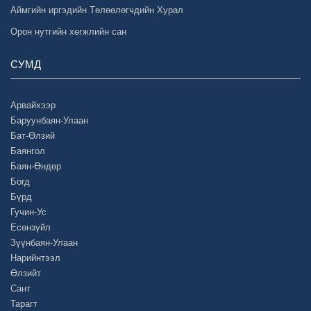
Аймгийн иргэдийн Төлөөлөгчдийн Хурал
Орон нутгийн хөгжлийн сан
СУМД
Арвайхээр
Баруунбаян-Улаан
Бат-Өлзий
Баянгол
Баян-Өндөр
Богд
Бүрд
Гучин-Ус
Есөнзүйл
Зүүнбаян-Улаан
Нарийнтээл
Өлзийт
Сант
Тарагт