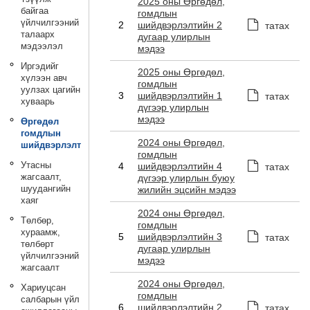
2025 оны Өргөдөл,
байгаа
гомдлын
үйлчилгээний
2
шийдвэрлэлтийн 2
татах
талаарх
дугаар улирлын
мэдээлэл
мэдээ
Иргэдийг
2025 оны Өргөдөл,
хүлээн авч
гомдлын
уулзах цагийн
3
шийдвэрлэлтийн 1
татах
хуваарь
дүгээр улирлын
мэдээ
Өргөдөл
гомдлын
2024 оны Өргөдөл,
шийдвэрлэлт
гомдлын
Утасны
4
шийдвэрлэлтийн 4
татах
жагсаалт,
дүгээр улирлын буюу
шуудангийн
жилийн эцсийн мэдээ
хаяг
2024 оны Өргөдөл,
Төлбөр,
гомдлын
хураамж,
5
шийдвэрлэлтийн 3
татах
төлбөрт
дугаар улирлын
үйлчилгээний
мэдээ
жагсаалт
2024 оны Өргөдөл,
Хариуцсан
гомдлын
салбарын үйл
6
шийдвэрлэлтийн 2
татах