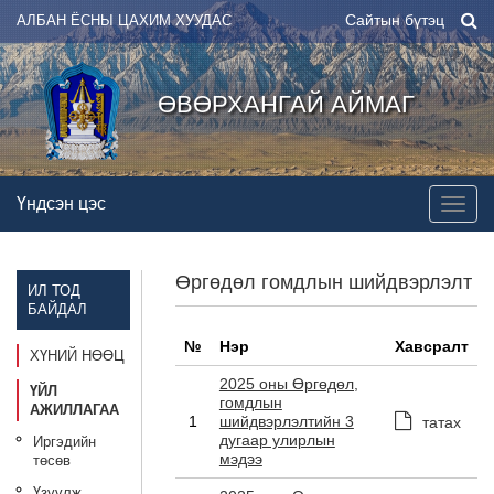
Сайтын бүтэц
АЛБАН ЁСНЫ ЦАХИМ ХУУДАС
ӨВӨРХАНГАЙ АЙМАГ
Үндсэн цэс
Өргөдөл гомдлын шийдвэрлэлт
ИЛ ТОД
БАЙДАЛ
№
Нэр
Хавсралт
ХҮНИЙ НӨӨЦ
2025 оны Өргөдөл,
ҮЙЛ
гомдлын
АЖИЛЛАГАА
1
шийдвэрлэлтийн 3
татах
дугаар улирлын
Иргэдийн
мэдээ
төсөв
Үзүүлж