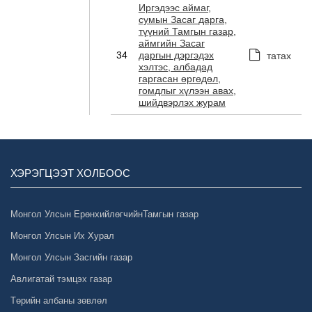
Иргэдээс аймаг,
сумын Засаг дарга,
түүний Тамгын газар,
аймгийн Засаг
34
даргын дэргэдэх
татах
хэлтэс, албадад
гаргасан өргөдөл,
гомдлыг хүлээн авах,
шийдвэрлэх журам
ХЭРЭГЦЭЭТ ХОЛБООС
Монгол Улсын ЕрөнхийлөгчийнТамгын газар
Монгол Улсын Их Хурал
Монгол Улсын Засгийн газар
Авлигатай тэмцэх газар
Төрийн албаны зөвлөл