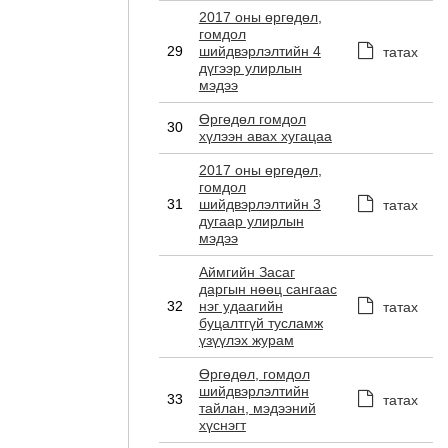
2017 оны өргөдөл,
гомдол
29
шийдвэрлэлтийн 4
татах
дүгээр улирлын
мэдээ
Өргөдөл гомдол
30
хүлээн авах хугацаа
2017 оны өргөдөл,
гомдол
31
шийдвэрлэлтийн 3
татах
дугаар улирлын
мэдээ
Аймгийн Засаг
даргын нөөц сангаас
32
нэг удаагийн
татах
буцалтгүй тусламж
үзүүлэх журам
Өргөдөл, гомдол
шийдвэрлэлтийн
33
татах
тайлан, мэдээний
хүснэгт