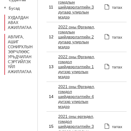
гомдлын
11
шийдвэрлэлтийн 3
татах
Бусад
дугаар улирлын
мэдээ
ХУДАЛДАН
АВАХ
2022 оны Өргөдөл,
АЖИЛЛАГАА
гомдлын
12
шийдвэрлэлтийн 2
АВЛИГА,
татах
дугаар улирлын
АШИГ
мэдээ
СОНИРХЛЫН
ЗӨРЧЛӨӨС
2022 оны Өргөдөл,
УРЬДЧИЛАН
гомдол
СЭРГИЙЛЭХ
13
шийдвэрлэлтийн 1
ҮЙЛ
татах
дүгээр улирлын
АЖИЛЛАГАА
мэдээ
2021 оны Өргөдөл,
гомдол
14
шийдвэрлэлтийн 4
дүгээр улирлын
мэдээ
2021 оны өргөдөл,
гомдол
15
шийдвэрлэлтийн 3
татах