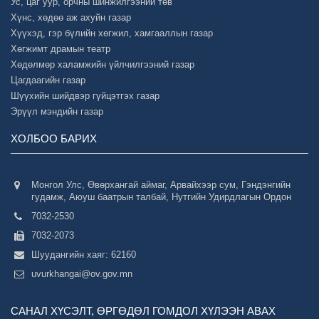
Ус, цаг уур, орчны шинжилгээний төв
Хүнс, хөдөө аж ахуйн газар
Хүүхэд, гэр бүлийн хөгжил, хамгааллын газар
Хөгжимт драмын театр
Хөдөлмөр халамжийн үйлчилгээний газар
Цагдаагийн газар
Шүүхийн шийдвэр гүйцэтгэх газар
Эрүүл мэндийн газар
ХОЛБОО БАРИХ
Монгол Улс, Өвөрхангай аймаг, Арвайхээр сум, Гэндэнгийн
гудамж, Аюуш баатрын талбай, Нутгийн Удирдлагын Ордон
7032-2530
7032-2073
Шуудангийн хаяг: 62160
uvurkhangai@ov.gov.mn
САНАЛ ХҮСЭЛТ, ӨРГӨДӨЛ ГОМДОЛ ХҮЛЭЭН АВАХ