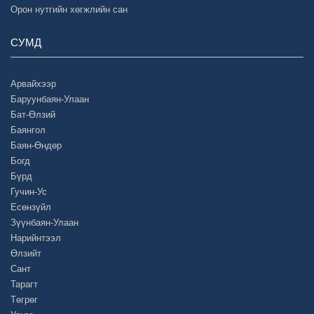
Орон нутгийн хөгжлийн сан
СУМД
Арвайхээр
Баруунбаян-Улаан
Бат-Өлзий
Баянгол
Баян-Өндөр
Богд
Бүрд
Гучин-Ус
Есөнзүйл
Зүүнбаян-Улаан
Нарийнтээл
Өлзийт
Сант
Тарагт
Төгрөг