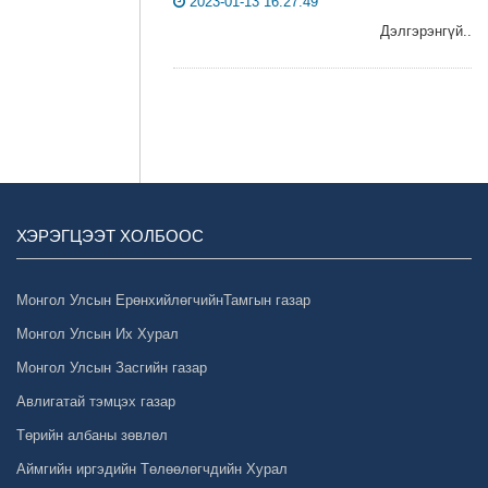
2023-01-13 16:27:49
Дэлгэрэнгүй..
ХЭРЭГЦЭЭТ ХОЛБООС
Монгол Улсын ЕрөнхийлөгчийнТамгын газар
Монгол Улсын Их Хурал
Монгол Улсын Засгийн газар
Авлигатай тэмцэх газар
Төрийн албаны зөвлөл
Аймгийн иргэдийн Төлөөлөгчдийн Хурал