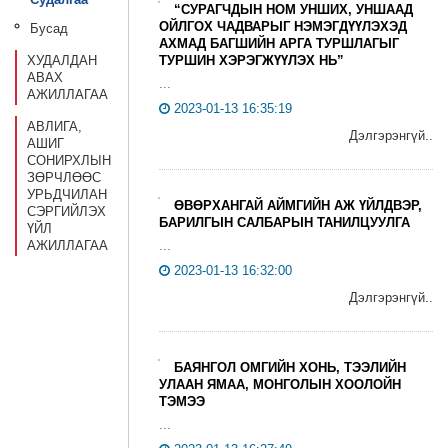
“СУРАГЧДЫН НОМ УНШИХ, УНШААД
ОЙЛГОХ ЧАДВАРЫГ НЭМЭГДҮҮЛЭХЭД
Бусад
АХМАД БАГШИЙН АРГА ТУРШЛАГЫГ
ТУРШИН ХЭРЭГЖҮҮЛЭХ НЬ”
ХУДАЛДАН
АВАХ
...
АЖИЛЛАГАА
2023-01-13 16:35:19
АВЛИГА,
Дэлгэрэнгүй..
АШИГ
СОНИРХЛЫН
ЗӨРЧЛӨӨС
УРЬДЧИЛАН
ӨВӨРХАНГАЙ АЙМГИЙН АЖ ҮЙЛДВЭР,
СЭРГИЙЛЭХ
БАРИЛГЫН САЛБАРЫН ТАНИЛЦУУЛГА
ҮЙЛ
...
АЖИЛЛАГАА
2023-01-13 16:32:00
Дэлгэрэнгүй..
БАЯНГОЛ ОМГИЙН ХОНЬ, ТЭЭЛИЙН
УЛААН ЯМАА, МОНГОЛЫН ХООЛОЙН
ТЭМЭЭ
...