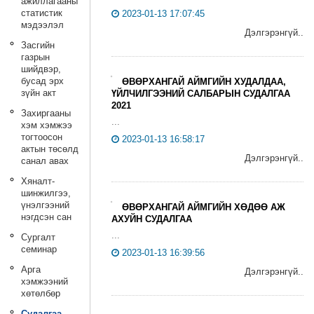
ажиллагааны
статистик
2023-01-13 17:07:45
мэдээлэл
Дэлгэрэнгүй..
Засгийн
газрын
шийдвэр,
бусад эрх
ӨВӨРХАНГАЙ АЙМГИЙН ХУДАЛДАА,
зүйн акт
ҮЙЛЧИЛГЭЭНИЙ САЛБАРЫН СУДАЛГАА
2021
Захиргааны
...
хэм хэмжээ
тогтоосон
2023-01-13 16:58:17
актын төсөлд
Дэлгэрэнгүй..
санал авах
Хяналт-
шинжилгээ,
үнэлгээний
ӨВӨРХАНГАЙ АЙМГИЙН ХӨДӨӨ АЖ
нэгдсэн сан
АХУЙН СУДАЛГАА
...
Сургалт
семинар
2023-01-13 16:39:56
Арга
Дэлгэрэнгүй..
хэмжээний
хөтөлбөр
Судалгаа