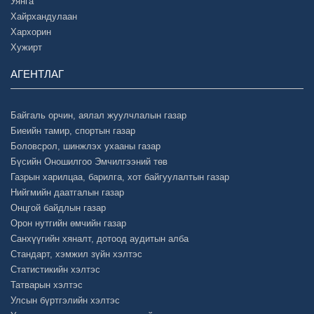
Уянга
Хайрхандулаан
Хархорин
Хужирт
АГЕНТЛАГ
Байгаль орчин, аялал жуулчлалын газар
Биеийн тамир, спортын газар
Боловсрол, шинжлэх ухааны газар
Бүсийн Оношилгоо Эмчилгээний төв
Газрын харилцаа, барилга, хот байгуулалтын газар
Нийгмийн даатгалын газар
Онцгой байдлын газар
Орон нутгийн өмчийн газар
Санхүүгийн хяналт, дотоод аудитын алба
Стандарт, хэмжил зүйн хэлтэс
Статистикийн хэлтэс
Татварын хэлтэс
Улсын бүртгэлийн хэлтэс