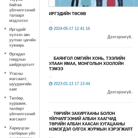
байгаа
үйлчилгээний
ИРГЭДИЙН ТӨСӨВ
талаарх
мэдээлэл
...
2024-05-17 12:41:16
Иргэдийг
хүлээн авч
Дэлгэрэнгүй..
уулзах цагийн
хуваарь
Өргөдөл
БАЯНГОЛ ОМГИЙН ХОНЬ, ТЭЭЛИЙН
гомдлын
УЛААН ЯМАА, МОНГОЛЫН ХООЛОЙН
шийдвэрлэлт
ТЭМЭЭ
Утасны
...
жагсаалт,
2023-01-13 17:13:44
шуудангийн
хаяг
Дэлгэрэнгүй..
Төлбөр,
хураамж,
төлбөрт
ТӨРИЙН ЗАХИРГААНЫ БОЛОН
үйлчилгээний
ҮЙЛЧИЛГЭЭНИЙ АЛБАН ХААГЧИД
жагсаалт
ТӨРИЙН АЛБАН ХААСАН ХУГАЦААНЫ
Хариуцсан
НЭМЭГДЭЛ ОЛГОХ ЖУРМЫН ХЭРЭГЖИЛТ
салбарын үйл
...