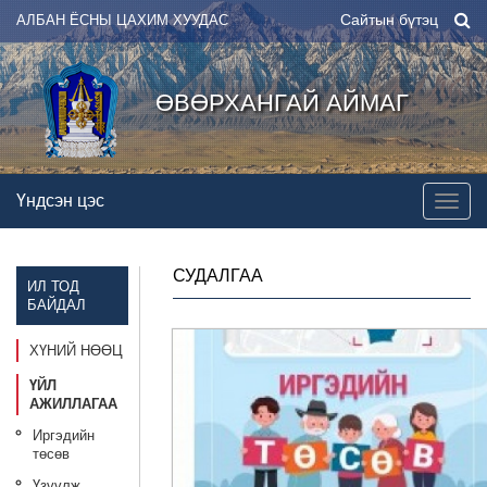
Сайтын бүтэц
АЛБАН ЁСНЫ ЦАХИМ ХУУДАС
ӨВӨРХАНГАЙ АЙМАГ
Үндсэн цэс
СУДАЛГАА
ИЛ ТОД
БАЙДАЛ
ХҮНИЙ НӨӨЦ
ҮЙЛ
АЖИЛЛАГАА
Иргэдийн
төсөв
Үзүүлж