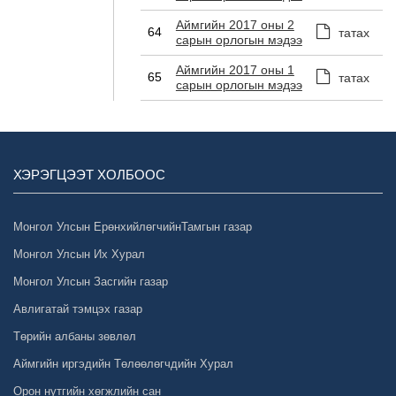
Аймгийн 2017 оны 2
64
татах
сарын орлогын мэдээ
Аймгийн 2017 оны 1
65
татах
сарын орлогын мэдээ
ХЭРЭГЦЭЭТ ХОЛБООС
Монгол Улсын ЕрөнхийлөгчийнТамгын газар
Монгол Улсын Их Хурал
Монгол Улсын Засгийн газар
Авлигатай тэмцэх газар
Төрийн албаны зөвлөл
Аймгийн иргэдийн Төлөөлөгчдийн Хурал
Орон нутгийн хөгжлийн сан