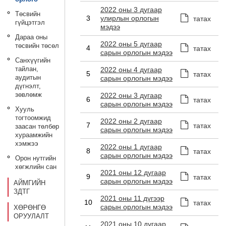
2022 оны 3 дугаар
Төсвийн
3
улирлын орлогын
татах
гүйцэтгэл
мэдээ
Дараа оны
2022 оны 5 дугаар
төсвийн төсөл
4
татах
сарын орлогын мэдээ
Санхүүгийн
тайлан,
2022 оны 4 дугаар
5
татах
аудитын
сарын орлогын мэдээ
дүгнэлт,
зөвлөмж
2022 оны 3 дугаар
6
татах
сарын орлогын мэдээ
Хууль
тогтоомжид
2022 оны 2 дугаар
7
татах
заасан төлбөр
сарын орлогын мэдээ
хураамжийн
хэмжээ
2022 оны 1 дугаар
8
татах
сарын орлогын мэдээ
Орон нутгийн
хөгжлийн сан
2021 оны 12 дугаар
9
татах
сарын орлогын мэдээ
АЙМГИЙН
ЗДТГ
2021 оны 11 дүгээр
10
татах
сарын орлогын мэдээ
ХӨРӨНГӨ
ОРУУЛАЛТ
2021 оны 10 дугаар