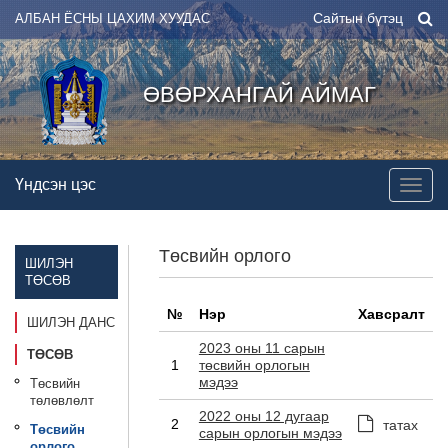
Сайтын бүтэц
АЛБАН ЁСНЫ ЦАХИМ ХУУДАС
ӨВӨРХАНГАЙ АЙМАГ
Үндсэн цэс
Төсвийн орлого
ШИЛЭН
ТӨСӨВ
№
Нэр
Хавсралт
ШИЛЭН ДАНС
2023 оны 11 сарын
ТӨСӨВ
1
төсвийн орлогын
мэдээ
Төсвийн
төлөвлөлт
2022 оны 12 дугаар
2
татах
Төсвийн
сарын орлогын мэдээ
орлого