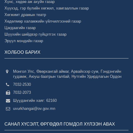
Хүнс, хөдөө аж ахуйн газар
Хүүхэд, гэр бүлийн хөгжил, хамгааллын газар
Хөгжимт драмын театр
Хөдөлмөр халамжийн үйлчилгээний газар
Цагдаагийн газар
Шүүхийн шийдвэр гүйцэтгэх газар
Эрүүл мэндийн газар
ХОЛБОО БАРИХ
Монгол Улс, Өвөрхангай аймаг, Арвайхээр сум, Гэндэнгийн
гудамж, Аюуш баатрын талбай, Нутгийн Удирдлагын Ордон
7032-2530
7032-2073
Шуудангийн хаяг: 62160
uvurkhangai@ov.gov.mn
САНАЛ ХҮСЭЛТ, ӨРГӨДӨЛ ГОМДОЛ ХҮЛЭЭН АВАХ