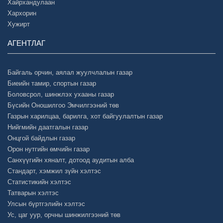
Хайрхандулаан
Хархорин
Хужирт
АГЕНТЛАГ
Байгаль орчин, аялал жуулчлалын газар
Биеийн тамир, спортын газар
Боловсрол, шинжлэх ухааны газар
Бүсийн Оношилгоо Эмчилгээний төв
Газрын харилцаа, барилга, хот байгуулалтын газар
Нийгмийн даатгалын газар
Онцгой байдлын газар
Орон нутгийн өмчийн газар
Санхүүгийн хяналт, дотоод аудитын алба
Стандарт, хэмжил зүйн хэлтэс
Статистикийн хэлтэс
Татварын хэлтэс
Улсын бүртгэлийн хэлтэс
Ус, цаг уур, орчны шинжилгээний төв