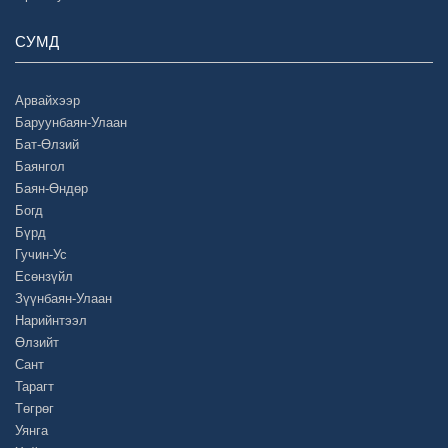
СУМД
Арвайхээр
Баруунбаян-Улаан
Бат-Өлзий
Баянгол
Баян-Өндөр
Богд
Бүрд
Гучин-Ус
Есөнзүйл
Зүүнбаян-Улаан
Нарийнтээл
Өлзийт
Сант
Тарагт
Төгрөг
Уянга