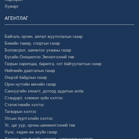
Хужирт
АГЕНТЛАГ
Байгаль орчин, аялал жуулчлалын газар
Биеийн тамир, спортын газар
Боловсрол, шинжлэх ухааны газар
Бүсийн Оношилгоо Эмчилгээний төв
Газрын харилцаа, барилга, хот байгуулалтын газар
Нийгмийн даатгалын газар
Онцгой байдлын газар
Орон нутгийн өмчийн газар
Санхүүгийн хяналт, дотоод аудитын алба
Стандарт, хэмжил зүйн хэлтэс
Статистикийн хэлтэс
Татварын хэлтэс
Улсын бүртгэлийн хэлтэс
Ус, цаг уур, орчны шинжилгээний төв
Хүнс, хөдөө аж ахуйн газар
Хүүхэд, гэр бүлийн хөгжил, хамгааллын газар