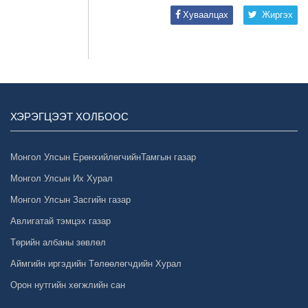
Хуваалцах
Жиргэх
ХЭРЭГЦЭЭТ ХОЛБООС
Монгол Улсын ЕрөнхийлөгчийнТамгын газар
Монгол Улсын Их Хурал
Монгол Улсын Засгийн газар
Авлигатай тэмцэх газар
Төрийн албаны зөвлөл
Аймгийн иргэдийн Төлөөлөгчдийн Хурал
Орон нутгийн хөгжлийн сан