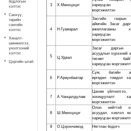
бодлогын
3
Х.Мөнхцэцэг
хариуцсан а
хэлтэс
мэргэжилтэн
Санхүү,
Засгийн газрын
төрийн
аймгийн Засаг дар
сангийн
4
Н.Гуамарал
ажиллагааны хө
хэлтэс
хариуцсан а
Хяналт-
мэргэжилтэн
шинжилгээ,
үнэлгээний
Засаг даргын 
хэлтэс
асуудлын хүрээний а
5
Ц.Удвал
төсөвт байгуу
Цэргийн штаб
хариуцсан мэргэжилт
Сум, багийн ас
6
Р.Ариунбаатар
өргөдөл гомдол ха
мэргэжилтэн
Цахим үйлчилгээ, 
7
А.Чанцалдулам
зохицуулалт хар
мэргэжилтэн
Олон нийттэй ха
8
Ш.Мөнхцэцэг
асуудал, хэвлэл м
хариуцсан мэргэжилт
9
О.Цэрэнчимэд
Нягтлан бодогч