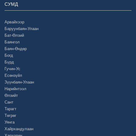
СУМД
Арвайхээр
Баруунбаян-Улаан
Бат-Өлзий
Баянгол
Баян-Өндөр
Богд
Бүрд
Гучин-Ус
Есөнзүйл
Зүүнбаян-Улаан
Нарийнтээл
Өлзийт
Сант
Тарагт
Төгрөг
Уянга
Хайрхандулаан
Хархорин