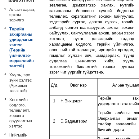
БАЙГУУЛАЛТ
зөвлөгөө, дэмжлэгээр хангах, нутгийн
Алсын хараа,
захиргааны боловсон хүчний бодлогыг
эрхэм
төлөвлөх, хэрэгжилтийг зохион байгуулах,
зорилго
тэдгээрийг сургах, давтан сургах, төрийн
албанд сонгон шалгаруулах ажлыг зохион
Төрийн
байгуулах, байгууллагын архив, албан хэрэг
захиргааны
хөтлөлт, нутаг дэвсгэрийн гадаад
удирдлагын
харилцааны бодлого, төрийн үйлчилгээ,
хэлтэс
олон нийттэй харилцах, иргэдийн өргөдөл,
(Төрийн
үйлчилгээ-
гомдлыг хүлээн авч, шийдвэрлэх, түүнд
мэдээллийн
судалгаа шинжилгээ хийх, хууль
төвтэй)
тотоомжийн биелэлтийг тооцох, дүгнэх
зэрэг чиг үүргийг гүйцэтгэнэ.
Хууль, эрх
зүйн хэлтэс
Д/д
Овог нэр
Албан тушаа
(Архивын
тасагтай)
Төрийн захир
Хөгжлийн
1
Н.Энхцэцэг
удирдлагын хэлтсийн
бодлого,
төлөвлөлт,
Төрийн албаны зө
хөрөнгө
Өвөрхангай айма
оруулалтын
2
Э.Бадамгэрэл
салбар зөвлөлийн
хэлтэс
бичгийн дарга
Нийгмийн
Хүний нөөцийн а