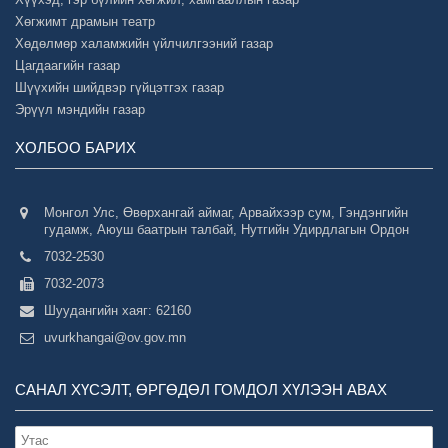
Хөгжимт драмын театр
Хөдөлмөр халамжийн үйлчилгээний газар
Цагдаагийн газар
Шүүхийн шийдвэр гүйцэтгэх газар
Эрүүл мэндийн газар
ХОЛБОО БАРИХ
Монгол Улс, Өвөрхангай аймаг, Арвайхээр сум, Гэндэнгийн
гудамж, Аюуш баатрын талбай, Нутгийн Удирдлагын Ордон
7032-2530
7032-2073
Шуудангийн хаяг: 62160
uvurkhangai@ov.gov.mn
САНАЛ ХҮСЭЛТ, ӨРГӨДӨЛ ГОМДОЛ ХҮЛЭЭН АВАХ