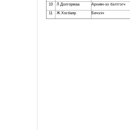
10
Л.Долгормаа
Архивч-эх бэлтгэгч
11
Ж.Хосбаяр
Бичээч