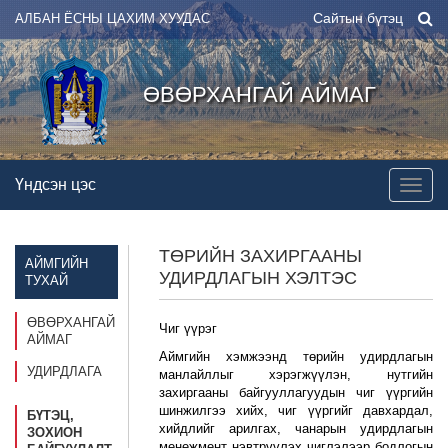
Сайтын бүтэц
АЛБАН ЁСНЫ ЦАХИМ ХУУДАС
ӨВӨРХАНГАЙ АЙМАГ
Үндсэн цэс
ТӨРИЙН ЗАХИРГААНЫ
АЙМГИЙН
УДИРДЛАГЫН ХЭЛТЭС
ТУХАЙ
ӨВӨРХАНГАЙ
Чиг үүрэг
АЙМАГ
Аймгийн хэмжээнд төрийн удирдлагын
УДИРДЛАГА
манлайллыг хэрэгжүүлэн, нутгийн
захиргааны байгууллагуудын чиг үүргийн
шинжилгээ хийх, чиг үүргийг давхардал,
БҮТЭЦ,
хийдлийг арилгах, чанарын удирдлагын
ЗОХИОН
менежмент нэвтрүүлэх чиглэлээр бодлогын