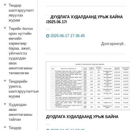
Тендер
шалгаруулалт
явуулах
ДУУДЛАГА ХУДАЛДААНД УРЬЖ БАЙНА
журам
/2025.06.17/
Төрийн болон
...
орон нутгийн
2025-06-17 17:36:45
өмчийн
хөрөнгөөр
Дэлгэрэнгүй..
бараа, ажил,
үйлчилгээ
худалдан
авах
ажиллагааны
төлөвлөгөө
Тендерийн
урилга,
шалгаруулалтын
журам
Худалдан
авах
ажиллагааны
ДУУДЛАГА ХУДАЛДААНД УРЬЖ БАЙНА
тайлан
...
Тендер