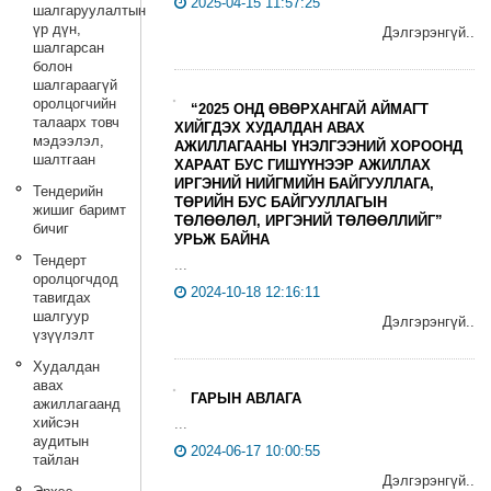
2025-04-15 11:57:25
шалгаруулалтын
үр дүн,
Дэлгэрэнгүй..
шалгарсан
болон
шалгараагүй
оролцогчийн
“2025 ОНД ӨВӨРХАНГАЙ АЙМАГТ
талаарх товч
ХИЙГДЭХ ХУДАЛДАН АВАХ
мэдээлэл,
АЖИЛЛАГААНЫ ҮНЭЛГЭЭНИЙ ХОРООНД
шалтгаан
ХАРААТ БУС ГИШҮҮНЭЭР АЖИЛЛАХ
ИРГЭНИЙ НИЙГМИЙН БАЙГУУЛЛАГА,
Тендерийн
ТӨРИЙН БУС БАЙГУУЛЛАГЫН
жишиг баримт
ТӨЛӨӨЛӨЛ, ИРГЭНИЙ ТӨЛӨӨЛЛИЙГ”
бичиг
УРЬЖ БАЙНА
Тендерт
...
оролцогчдод
2024-10-18 12:16:11
тавигдах
шалгуур
Дэлгэрэнгүй..
үзүүлэлт
Худалдан
авах
ГАРЫН АВЛАГА
ажиллагаанд
хийсэн
...
аудитын
2024-06-17 10:00:55
тайлан
Дэлгэрэнгүй..