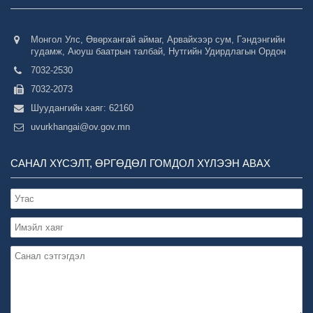
Монгол Улс, Өвөрхангай аймаг, Арвайхээр сум, Гэндэнгийн
гудамж, Аюуш баатрын талбай, Нутгийн Удирдлагын Ордон
7032-2530
7032-2073
Шуудангийн хаяг: 62160
uvurkhangai@ov.gov.mn
САНАЛ ХҮСЭЛТ, ӨРГӨДӨЛ ГОМДОЛ ХҮЛЭЭН АВАХ