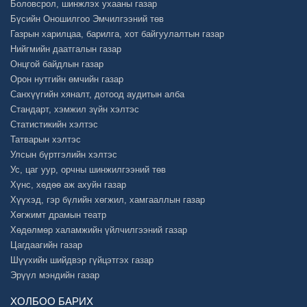
Боловсрол, шинжлэх ухааны газар
Бүсийн Оношилгоо Эмчилгээний төв
Газрын харилцаа, барилга, хот байгуулалтын газар
Нийгмийн даатгалын газар
Онцгой байдлын газар
Орон нутгийн өмчийн газар
Санхүүгийн хяналт, дотоод аудитын алба
Стандарт, хэмжил зүйн хэлтэс
Статистикийн хэлтэс
Татварын хэлтэс
Улсын бүртгэлийн хэлтэс
Ус, цаг уур, орчны шинжилгээний төв
Хүнс, хөдөө аж ахуйн газар
Хүүхэд, гэр бүлийн хөгжил, хамгааллын газар
Хөгжимт драмын театр
Хөдөлмөр халамжийн үйлчилгээний газар
Цагдаагийн газар
Шүүхийн шийдвэр гүйцэтгэх газар
Эрүүл мэндийн газар
ХОЛБОО БАРИХ