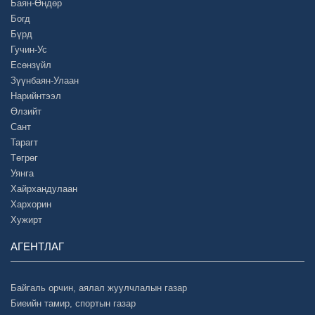
Баян-Өндөр
Богд
Бүрд
Гучин-Ус
Есөнзүйл
Зүүнбаян-Улаан
Нарийнтээл
Өлзийт
Сант
Тарагт
Төгрөг
Уянга
Хайрхандулаан
Хархорин
Хужирт
АГЕНТЛАГ
Байгаль орчин, аялал жуулчлалын газар
Биеийн тамир, спортын газар