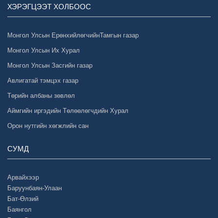
ХЭРЭГЦЭЭТ ХОЛБООС
Монгол Улсын ЕрөнхийлөгчийнТамгын газар
Монгол Улсын Их Хурал
Монгол Улсын Засгийн газар
Авлигатай тэмцэх газар
Төрийн албаны зөвлөл
Аймгийн иргэдийн Төлөөлөгчдийн Хурал
Орон нутгийн хөгжлийн сан
СУМД
Арвайхээр
Баруунбаян-Улаан
Бат-Өлзий
Баянгол