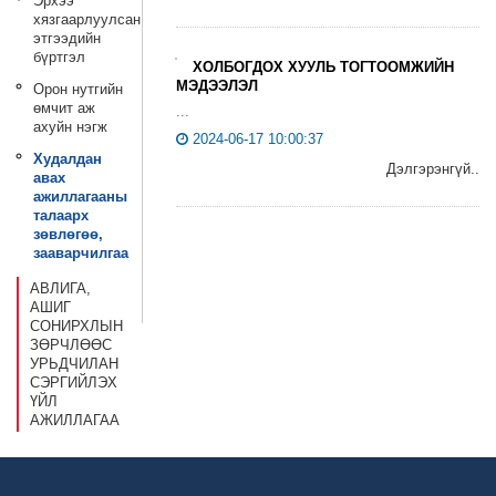
Эрхээ
хязгаарлуулсан
этгээдийн
бүртгэл
ХОЛБОГДОХ ХУУЛЬ ТОГТООМЖИЙН
МЭДЭЭЛЭЛ
Орон нутгийн
өмчит аж
...
ахуйн нэгж
2024-06-17 10:00:37
Худалдан
Дэлгэрэнгүй..
авах
ажиллагааны
талаарх
зөвлөгөө,
зааварчилгаа
АВЛИГА,
АШИГ
СОНИРХЛЫН
ЗӨРЧЛӨӨС
УРЬДЧИЛАН
СЭРГИЙЛЭХ
ҮЙЛ
АЖИЛЛАГАА