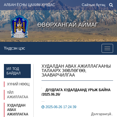
Сайтын бүтэц
АЛБАН ЁСНЫ ЦАХИМ ХУУДАС
ӨВӨРХАНГАЙ АЙМАГ
Үндсэн цэс
ХУДАЛДАН АВАХ АЖИЛЛАГААНЫ
ИЛ ТОД
ТАЛААРХ ЗӨВЛӨГӨӨ,
БАЙДАЛ
ЗААВАРЧИЛГАА
ХҮНИЙ НӨӨЦ
ДУУДЛАГА ХУДАЛДААНД УРЬЖ БАЙНА
ҮЙЛ
/2025.06.26/
АЖИЛЛАГАА
...
ХУДАЛДАН
2025-06-26 17:24:39
АВАХ
Дэлгэрэнгүй..
АЖИЛЛАГАА