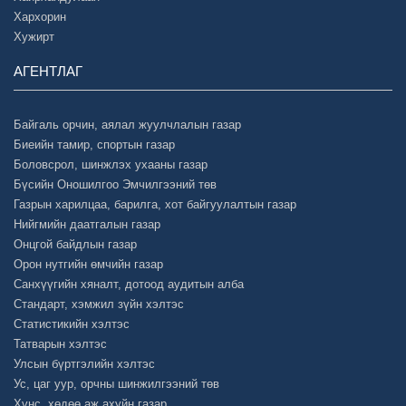
Хархорин
Хужирт
АГЕНТЛАГ
Байгаль орчин, аялал жуулчлалын газар
Биеийн тамир, спортын газар
Боловсрол, шинжлэх ухааны газар
Бүсийн Оношилгоо Эмчилгээний төв
Газрын харилцаа, барилга, хот байгуулалтын газар
Нийгмийн даатгалын газар
Онцгой байдлын газар
Орон нутгийн өмчийн газар
Санхүүгийн хяналт, дотоод аудитын алба
Стандарт, хэмжил зүйн хэлтэс
Статистикийн хэлтэс
Татварын хэлтэс
Улсын бүртгэлийн хэлтэс
Ус, цаг уур, орчны шинжилгээний төв
Хүнс, хөдөө аж ахуйн газар