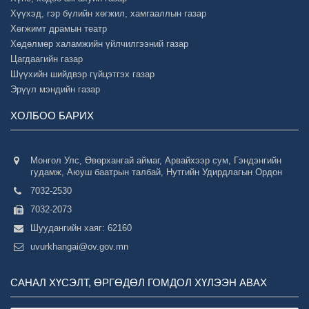
Хүүхэд, гэр бүлийн хөгжил, хамгааллын газар
Хөгжимт драмын театр
Хөдөлмөр халамжийн үйлчилгээний газар
Цагдаагийн газар
Шүүхийн шийдвэр гүйцэтгэх газар
Эрүүл мэндийн газар
ХОЛБОО БАРИХ
Монгол Улс, Өвөрхангай аймаг, Арвайхээр сум, Гэндэнгийн
гудамж, Аюуш баатрын талбай, Нутгийн Удирдлагын Ордон
7032-2530
7032-2073
Шуудангийн хаяг: 62160
uvurkhangai@ov.gov.mn
САНАЛ ХҮСЭЛТ, ӨРГӨДӨЛ ГОМДОЛ ХҮЛЭЭН АВАХ