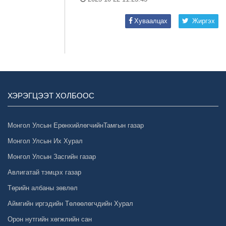
Хуваалцах
Жиргэх
ХЭРЭГЦЭЭТ ХОЛБООС
Монгол Улсын ЕрөнхийлөгчийнТамгын газар
Монгол Улсын Их Хурал
Монгол Улсын Засгийн газар
Авлигатай тэмцэх газар
Төрийн албаны зөвлөл
Аймгийн иргэдийн Төлөөлөгчдийн Хурал
Орон нутгийн хөгжлийн сан