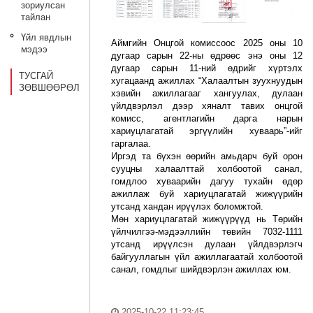
зориулсан
тайлан
Үйл явдлын
Аймгийн Онцгой комиссоос 2025 оны 10
мэдээ
дугаар сарын 22-ны өдрөөс энэ оны 12
дугаар сарын 11-ний өдрийг хүртэлх
ТУСГАЙ
хугацаанд ажиллах “Халаалтын зуухнуудын
ЗӨВШӨӨРӨЛ
хэвийн ажиллагааг хангуулах, дулаан
үйлдвэрлэл дээр хяналт тавих онцгой
комисс, агентлагийн дарга нарын
хариуцлагатай эргүүлийн хуваарь”-ийг
гаргалаа.
Иргэд та бүхэн өөрийн амьдарч буй орон
сууцны халаалттай холбоотой санал,
гомдлоо хуваарийн дагуу тухайн өдөр
ажиллаж буй хариуцлагатай жижүүрийн
утсанд хандан ирүүлэх боломжтой.
Мөн хариуцлагатай жижүүрүүд нь Төрийн
үйлчилгээ-мэдээллийн төвийн 7032-1111
утсанд ирүүлсэн дулаан үйлдвэрлэгч
байгууллагын үйл ажиллагаатай холбоотой
санал, гомдлыг шийдвэрлэн ажиллах юм.
2025-10-22 11:23:45