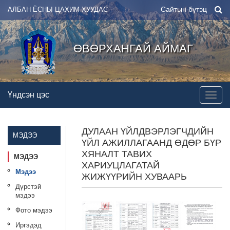
Сайтын бүтэц
АЛБАН ЁСНЫ ЦАХИМ ХУУДАС
ӨВӨРХАНГАЙ АЙМАГ
Үндсэн цэс
ДУЛААН ҮЙЛДВЭРЛЭГЧДИЙН
МЭДЭЭ
ҮЙЛ АЖИЛЛАГААНД ӨДӨР БҮР
ХЯНАЛТ ТАВИХ
МЭДЭЭ
ХАРИУЦЛАГАТАЙ
Мэдээ
ЖИЖҮҮРИЙН ХУВААРЬ
Дүрстэй
мэдээ
Фото мэдээ
Иргэдэд