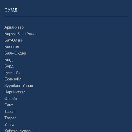
СУМД
Арвайхээр
Баруунбаян-Улаан
Бат-Өлзий
Баянгол
Баян-Өндөр
Богд
Бүрд
Гучин-Ус
Есөнзүйл
Зүүнбаян-Улаан
Нарийнтээл
Өлзийт
Сант
Тарагт
Төгрөг
Уянга
Хайрхандулаан