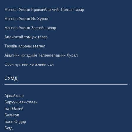
Монгол Улсын ЕрөнхийлөгчийнТамгын газар
Монгол Улсын Их Хурал
Монгол Улсын Засгийн газар
Авлигатай тэмцэх газар
Төрийн албаны зөвлөл
Аймгийн иргэдийн Төлөөлөгчдийн Хурал
Орон нутгийн хөгжлийн сан
СУМД
Арвайхээр
Баруунбаян-Улаан
Бат-Өлзий
Баянгол
Баян-Өндөр
Богд