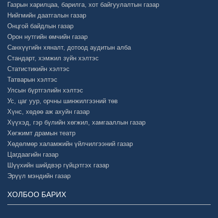
Газрын харилцаа, барилга, хот байгуулалтын газар
Нийгмийн даатгалын газар
Онцгой байдлын газар
Орон нутгийн өмчийн газар
Санхүүгийн хяналт, дотоод аудитын алба
Стандарт, хэмжил зүйн хэлтэс
Статистикийн хэлтэс
Татварын хэлтэс
Улсын бүртгэлийн хэлтэс
Ус, цаг уур, орчны шинжилгээний төв
Хүнс, хөдөө аж ахуйн газар
Хүүхэд, гэр бүлийн хөгжил, хамгааллын газар
Хөгжимт драмын театр
Хөдөлмөр халамжийн үйлчилгээний газар
Цагдаагийн газар
Шүүхийн шийдвэр гүйцэтгэх газар
Эрүүл мэндийн газар
ХОЛБОО БАРИХ