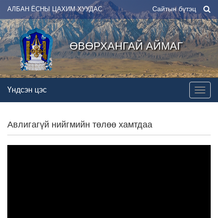
Сайтын бүтэц
АЛБАН ЁСНЫ ЦАХИМ ХУУДАС
ӨВӨРХАНГАЙ АЙМАГ
Үндсэн цэс
Авлигагүй нийгмийн төлөө хамтдаа