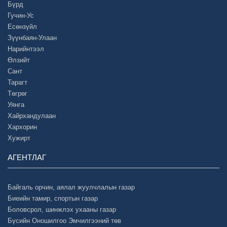
Бүрд
Гучин-Ус
Есөнзүйл
Зүүнбаян-Улаан
Нарийнтээл
Өлзийт
Сант
Тарагт
Төгрөг
Уянга
Хайрхандулаан
Хархорин
Хужирт
АГЕНТЛАГ
Байгаль орчин, аялал жуулчлалын газар
Биеийн тамир, спортын газар
Боловсрол, шинжлэх ухааны газар
Бүсийн Оношилгоо Эмчилгээний төв