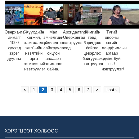
Өвөрхангай
"Хүүхдийн
Мал
Архидалтгүй
Аймгийн
Түгий
аймагт
хөгжил,
эмнэлгийн
Өвөрхангай
төвд
овооны
1000
хамгааллын
үйлчилгээг
нэвтрүүлэг
баригдаж
хогийг
хүүхэд
жил"-ийн
сайжруулахад
байгаа
ландфиллын
зэрэг
нээлтийн
онцгой
цэвэрлэх
аргаар
дуулна
арга
анхаарч
байгууламжийн
дарж буй
хэмжээний
ажиллаж
нэвтрүүлэг
нь /
нэвтрүүлэг
байна.
нэвтрүүлэг/
<
1
2
3
4
5
6
7
>
Last ›
ХЭРЭГЦЭЭТ ХОЛБООС