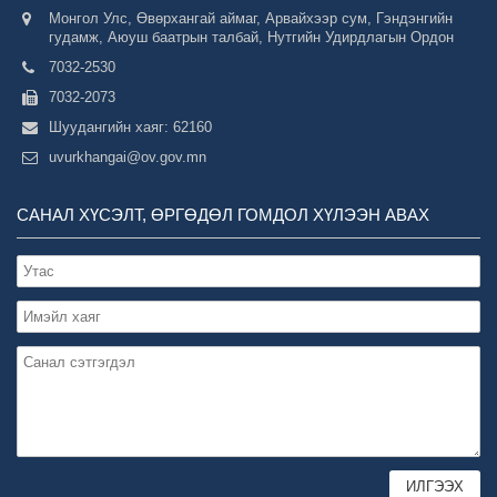
Монгол Улс, Өвөрхангай аймаг, Арвайхээр сум, Гэндэнгийн
гудамж, Аюуш баатрын талбай, Нутгийн Удирдлагын Ордон
7032-2530
7032-2073
Шуудангийн хаяг: 62160
uvurkhangai@ov.gov.mn
САНАЛ ХҮСЭЛТ, ӨРГӨДӨЛ ГОМДОЛ ХҮЛЭЭН АВАХ