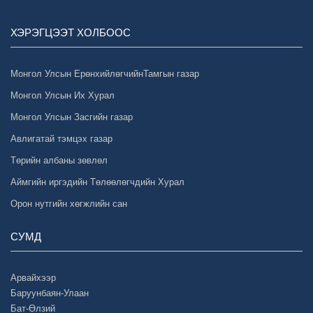
ХЭРЭГЦЭЭТ ХОЛБООС
Монгол Улсын ЕрөнхийлөгчийнТамгын газар
Монгол Улсын Их Хурал
Монгол Улсын Засгийн газар
Авлигатай тэмцэх газар
Төрийн албаны зөвлөл
Аймгийн иргэдийн Төлөөлөгчдийн Хурал
Орон нутгийн хөгжлийн сан
СУМД
Арвайхээр
Баруунбаян-Улаан
Бат-Өлзий