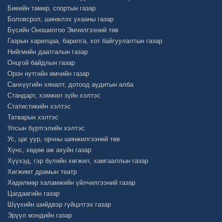
Биеийн тамир, спортын газар
Боловсрол, шинжлэх ухааны газар
Бүсийн Оношилгоо Эмчилгээний төв
Газрын харилцаа, барилга, хот байгуулалтын газар
Нийгмийн даатгалын газар
Онцгой байдлын газар
Орон нутгийн өмчийн газар
Санхүүгийн хяналт, дотоод аудитын алба
Стандарт, хэмжил зүйн хэлтэс
Статистикийн хэлтэс
Татварын хэлтэс
Улсын бүртгэлийн хэлтэс
Ус, цаг уур, орчны шинжилгээний төв
Хүнс, хөдөө аж ахуйн газар
Хүүхэд, гэр бүлийн хөгжил, хамгааллын газар
Хөгжимт драмын театр
Хөдөлмөр халамжийн үйлчилгээний газар
Цагдаагийн газар
Шүүхийн шийдвэр гүйцэтгэх газар
Эрүүл мэндийн газар