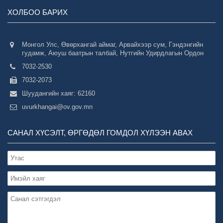
ХОЛБОО БАРИХ
Монгол Улс, Өвөрхангай аймаг, Арвайхээр сум, Гэндэнгийн
гудамж, Аюуш баатрын талбай, Нутгийн Удирдлагын Ордон
7032-2530
7032-2073
Шуудангийн хаяг: 62160
uvurkhangai@ov.gov.mn
САНАЛ ХҮСЭЛТ, ӨРГӨДӨЛ ГОМДОЛ ХҮЛЭЭН АВАХ