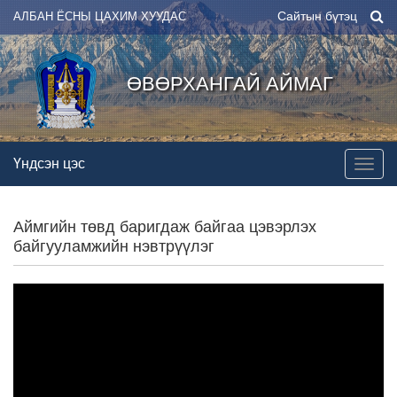
Сайтын бүтэц
АЛБАН ЁСНЫ ЦАХИМ ХУУДАС
ӨВӨРХАНГАЙ АЙМАГ
Үндсэн цэс
Аймгийн төвд баригдаж байгаа цэвэрлэх
байгууламжийн нэвтрүүлэг