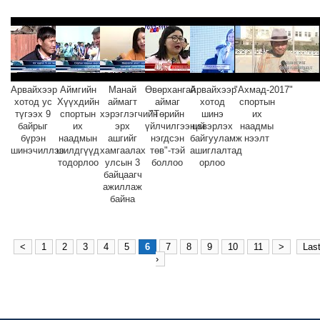
Арвайхээр
Аймгийн
Манай
Өвөрхангай
Арвайхээр
"Ахмад-2017"
хотод ус
Хүүхдийн
аймагт
аймаг
хотод
спортын
түгээх 9
спортын
хэрэглэгчийн
"Төрийн
шинэ
их
байрыг
их
эрх
үйлчилгээний
цэвэрлэх
наадмы
бүрэн
наадмын
ашгийг
нэгдсэн
байгууламж
нээлт
шинэчиллээ
шилдгүүд
хамгаалах
төв"-тэй
ашиглалтад
тодорлоо
улсын 3
боллоо
орлоо
байцаагч
ажиллаж
байна
<
1
2
3
4
5
6
7
8
9
10
11
>
Las
›