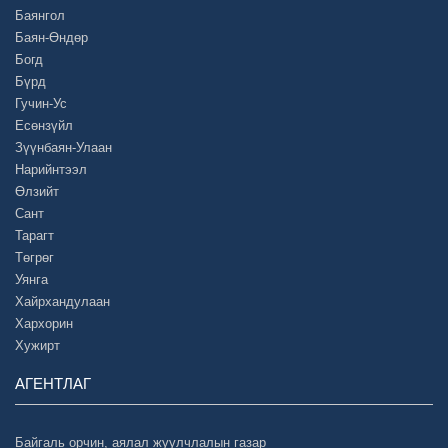
Баянгол
Баян-Өндөр
Богд
Бүрд
Гучин-Ус
Есөнзүйл
Зүүнбаян-Улаан
Нарийнтээл
Өлзийт
Сант
Тарагт
Төгрөг
Уянга
Хайрхандулаан
Хархорин
Хужирт
АГЕНТЛАГ
Байгаль орчин, аялал жуулчлалын газар