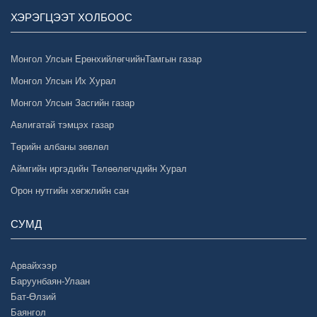
ХЭРЭГЦЭЭТ ХОЛБООС
Монгол Улсын ЕрөнхийлөгчийнТамгын газар
Монгол Улсын Их Хурал
Монгол Улсын Засгийн газар
Авлигатай тэмцэх газар
Төрийн албаны зөвлөл
Аймгийн иргэдийн Төлөөлөгчдийн Хурал
Орон нутгийн хөгжлийн сан
СУМД
Арвайхээр
Баруунбаян-Улаан
Бат-Өлзий
Баянгол