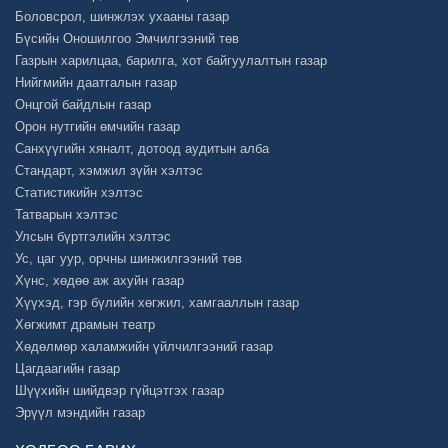
Боловсрол, шинжлэх ухааны газар
Бүсийн Оношилгоо Эмчилгээний төв
Газрын харилцаа, барилга, хот байгуулалтын газар
Нийгмийн даатгалын газар
Онцгой байдлын газар
Орон нутгийн өмчийн газар
Санхүүгийн хяналт, дотоод аудитын алба
Стандарт, хэмжил зүйн хэлтэс
Статистикийн хэлтэс
Татварын хэлтэс
Улсын бүртгэлийн хэлтэс
Ус, цаг уур, орчны шинжилгээний төв
Хүнс, хөдөө аж ахуйн газар
Хүүхэд, гэр бүлийн хөгжил, хамгааллын газар
Хөгжимт драмын театр
Хөдөлмөр халамжийн үйлчилгээний газар
Цагдаагийн газар
Шүүхийн шийдвэр гүйцэтгэх газар
Эрүүл мэндийн газар