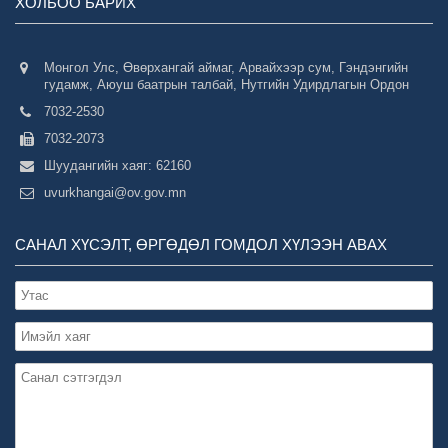
ХОЛБОО БАРИХ
Монгол Улс, Өвөрхангай аймаг, Арвайхээр сум, Гэндэнгийн
гудамж, Аюуш баатрын талбай, Нутгийн Удирдлагын Ордон
7032-2530
7032-2073
Шуудангийн хаяг: 62160
uvurkhangai@ov.gov.mn
САНАЛ ХҮСЭЛТ, ӨРГӨДӨЛ ГОМДОЛ ХҮЛЭЭН АВАХ