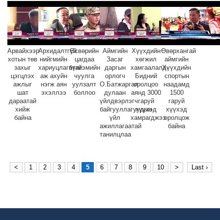
Арвайхээр
Архидалтгүй
Өсвөрийн
Аймгийн
Хүүхдийн
Өвөрхангай
хотын төв
нийгмийн
цагдаа
Засаг
хөгжил
аймгийн
захыг
хариуцлагатай
бүлгэмийн
даргын
хамгаалалд-
Хүүхдийн
цэгцлэх
аж ахуйн
чуулга
орлогч
Бидний
спортын
ажлыг
нэгж аян
уулзалт
О.Батжаргал
оролцоо
наадамд
шат
эхэллээ
боллоо
дулаан
аянд 3000
1500
дараатай
үйлдвэрлэгч
гаруй
гаруй
хийж
байгууллагуудын
хүүхэд
хүүхэд
байна
үйл
хамрагджээ
оролцож
ажиллагаатай
байна
танилцлаа
<
1
2
3
4
5
6
7
8
9
10
>
Last ›