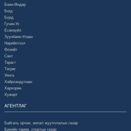
Баян-Өндөр
Богд
Бүрд
Гучин-Ус
Есөнзүйл
Зүүнбаян-Улаан
Нарийнтээл
Өлзийт
Сант
Тарагт
Төгрөг
Уянга
Хайрхандулаан
Хархорин
Хужирт
АГЕНТЛАГ
Байгаль орчин, аялал жуулчлалын газар
Биеийн тамир, спортын газар