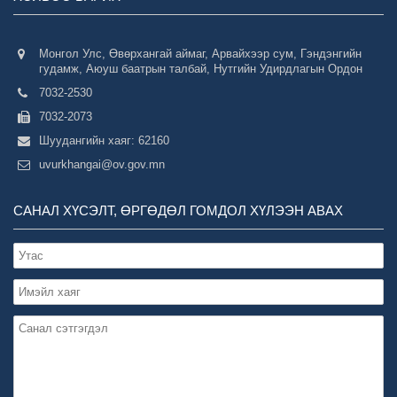
Монгол Улс, Өвөрхангай аймаг, Арвайхээр сум, Гэндэнгийн
гудамж, Аюуш баатрын талбай, Нутгийн Удирдлагын Ордон
7032-2530
7032-2073
Шуудангийн хаяг: 62160
uvurkhangai@ov.gov.mn
САНАЛ ХҮСЭЛТ, ӨРГӨДӨЛ ГОМДОЛ ХҮЛЭЭН АВАХ