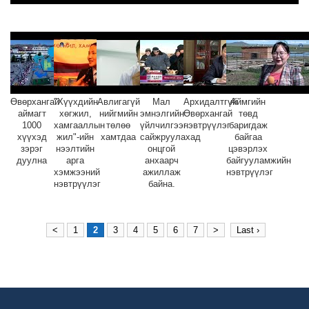
Өвөрхангай
"Хүүхдийн
Авлигагүй
Мал
Архидалтгүй
Аймгийн
аймагт
хөгжил,
нийгмийн
эмнэлгийн
Өвөрхангай
төвд
1000
хамгааллын
төлөө
үйлчилгээг
нэвтрүүлэг
баригдаж
хүүхэд
жил"-ийн
хамтдаа
сайжруулахад
байгаа
зэрэг
нээлтийн
онцгой
цэвэрлэх
дуулна
арга
анхаарч
байгууламжийн
хэмжээний
ажиллаж
нэвтрүүлэг
нэвтрүүлэг
байна.
<
1
2
3
4
5
6
7
>
Last ›