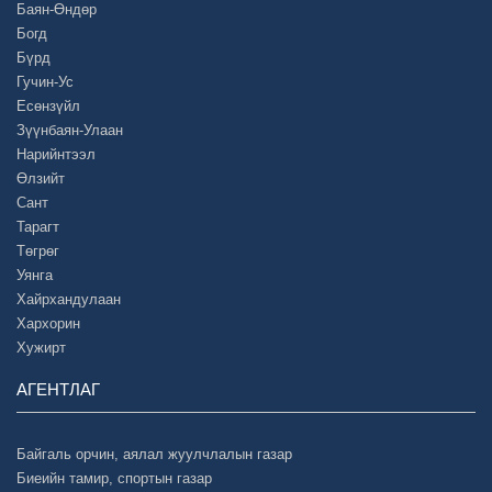
Баян-Өндөр
Богд
Бүрд
Гучин-Ус
Есөнзүйл
Зүүнбаян-Улаан
Нарийнтээл
Өлзийт
Сант
Тарагт
Төгрөг
Уянга
Хайрхандулаан
Хархорин
Хужирт
АГЕНТЛАГ
Байгаль орчин, аялал жуулчлалын газар
Биеийн тамир, спортын газар