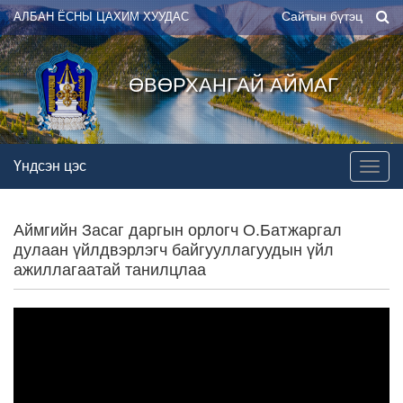
Сайтын бүтэц
АЛБАН ЁСНЫ ЦАХИМ ХУУДАС
ӨВӨРХАНГАЙ АЙМАГ
Үндсэн цэс
Аймгийн Засаг даргын орлогч О.Батжаргал
дулаан үйлдвэрлэгч байгууллагуудын үйл
ажиллагаатай танилцлаа