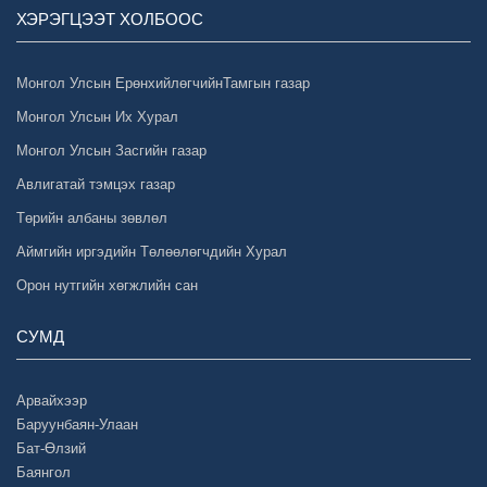
ХЭРЭГЦЭЭТ ХОЛБООС
Монгол Улсын ЕрөнхийлөгчийнТамгын газар
Монгол Улсын Их Хурал
Монгол Улсын Засгийн газар
Авлигатай тэмцэх газар
Төрийн албаны зөвлөл
Аймгийн иргэдийн Төлөөлөгчдийн Хурал
Орон нутгийн хөгжлийн сан
СУМД
Арвайхээр
Баруунбаян-Улаан
Бат-Өлзий
Баянгол