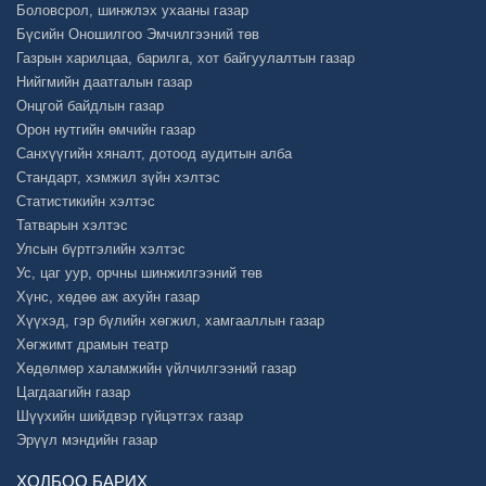
Боловсрол, шинжлэх ухааны газар
Бүсийн Оношилгоо Эмчилгээний төв
Газрын харилцаа, барилга, хот байгуулалтын газар
Нийгмийн даатгалын газар
Онцгой байдлын газар
Орон нутгийн өмчийн газар
Санхүүгийн хяналт, дотоод аудитын алба
Стандарт, хэмжил зүйн хэлтэс
Статистикийн хэлтэс
Татварын хэлтэс
Улсын бүртгэлийн хэлтэс
Ус, цаг уур, орчны шинжилгээний төв
Хүнс, хөдөө аж ахуйн газар
Хүүхэд, гэр бүлийн хөгжил, хамгааллын газар
Хөгжимт драмын театр
Хөдөлмөр халамжийн үйлчилгээний газар
Цагдаагийн газар
Шүүхийн шийдвэр гүйцэтгэх газар
Эрүүл мэндийн газар
ХОЛБОО БАРИХ