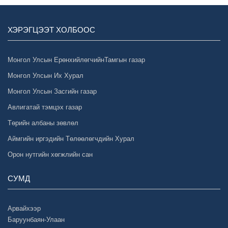
ХЭРЭГЦЭЭТ ХОЛБООС
Монгол Улсын ЕрөнхийлөгчийнТамгын газар
Монгол Улсын Их Хурал
Монгол Улсын Засгийн газар
Авлигатай тэмцэх газар
Төрийн албаны зөвлөл
Аймгийн иргэдийн Төлөөлөгчдийн Хурал
Орон нутгийн хөгжлийн сан
СУМД
Арвайхээр
Баруунбаян-Улаан