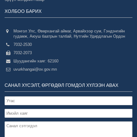
ХОЛБОО БАРИХ
Монгол Улс, Өвөрхангай аймаг, Арвайхээр сум, Гэндэнгийн
гудамж, Аюуш баатрын талбай, Нутгийн Удирдлагын Ордон
7032-2530
7032-2073
Шуудангийн хаяг: 62160
uvurkhangai@ov.gov.mn
САНАЛ ХҮСЭЛТ, ӨРГӨДӨЛ ГОМДОЛ ХҮЛЭЭН АВАХ