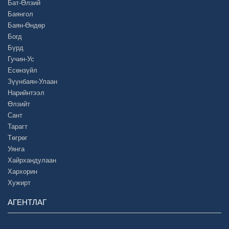
Бат-Өлзий
Баянгол
Баян-Өндөр
Богд
Бүрд
Гучин-Ус
Есөнзүйл
Зүүнбаян-Улаан
Нарийнтээл
Өлзийт
Сант
Тарагт
Төгрөг
Уянга
Хайрхандулаан
Хархорин
Хужирт
АГЕНТЛАГ