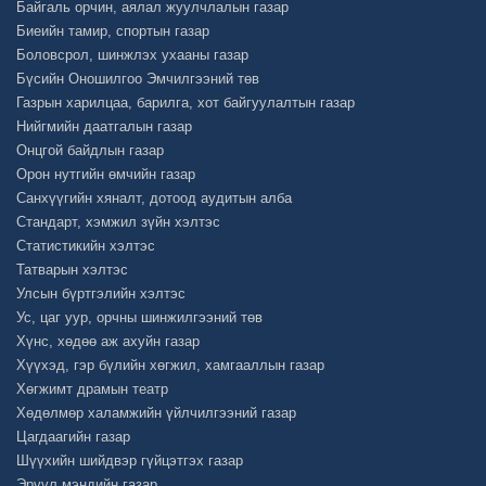
Байгаль орчин, аялал жуулчлалын газар
Биеийн тамир, спортын газар
Боловсрол, шинжлэх ухааны газар
Бүсийн Оношилгоо Эмчилгээний төв
Газрын харилцаа, барилга, хот байгуулалтын газар
Нийгмийн даатгалын газар
Онцгой байдлын газар
Орон нутгийн өмчийн газар
Санхүүгийн хяналт, дотоод аудитын алба
Стандарт, хэмжил зүйн хэлтэс
Статистикийн хэлтэс
Татварын хэлтэс
Улсын бүртгэлийн хэлтэс
Ус, цаг уур, орчны шинжилгээний төв
Хүнс, хөдөө аж ахуйн газар
Хүүхэд, гэр бүлийн хөгжил, хамгааллын газар
Хөгжимт драмын театр
Хөдөлмөр халамжийн үйлчилгээний газар
Цагдаагийн газар
Шүүхийн шийдвэр гүйцэтгэх газар
Эрүүл мэндийн газар