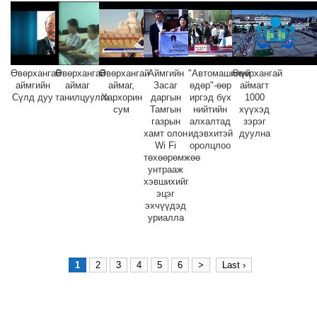
Өвөрхангай
Өвөрхангай
Өвөрхангай
Аймгийн
"Автомашинүй
Өвөрхангай
аймгийн
аймаг
аймаг,
Засаг
өдөр"-өөр
аймагт
Сүлд дуу
танилцуулга
Хархорин
даргын
иргэд бүх
1000
сум
Тамгын
нийтийн
хүүхэд
газрын
алхалтад
зэрэг
хамт олон
идэвхитэй
дуулна
Wi Fi
оролцлоо
төхөөрөмжөө
унтрааж
хэвшихийг
эцэг
эхчүүдэд
уриалла
1
2
3
4
5
6
>
Last ›