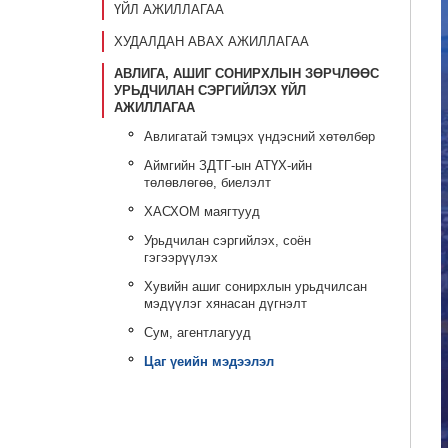
ҮЙЛ АЖИЛЛАГАА
ХУДАЛДАН АВАХ АЖИЛЛАГАА
АВЛИГА, АШИГ СОНИРХЛЫН ЗӨРЧЛӨӨС
УРЬДЧИЛАН СЭРГИЙЛЭХ ҮЙЛ
АЖИЛЛАГАА
Авлигатай тэмцэх үндэсний хөтөлбөр
Аймгийн ЗДТГ-ын АТҮХ-ийн
төлөвлөгөө, биелэлт
ХАСХОМ маягтууд
Урьдчилан сэргийлэх, соён
гэгээрүүлэх
Хувийн ашиг сонирхлын урьдчилсан
мэдүүлэг хянасан дүгнэлт
Сум, агентлагууд
Цаг үеийн мэдээлэл