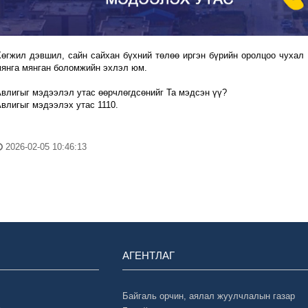
өгжил дэвшил, сайн сайхан бүхний төлөө иргэн бүрийн оролцоо чухал 
янга мянган боломжийн эхлэл юм.
влигыг мэдээлэл утас өөрчлөгдсөнийг Та мэдсэн үү?
влигыг мэдээлэх утас 1110.
2026-02-05 10:46:13
АГЕНТЛАГ
Байгаль орчин, аялал жуулчлалын газар