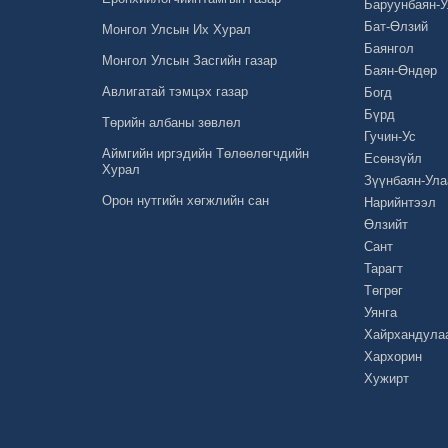
Баруунбаян-
Бат-Өлзий
Монгол Улсын Их Хурал
Баянгол
Монгол Улсын Засгийн газар
Баян-Өндөр
Авлигатай тэмцэх газар
Богд
Бүрд
Төрийн албаны зөвлөл
Гучин-Ус
Аймгийн иргэдийн Төлөөлөгчдийн
Есөнзүйл
Хурал
Зүүнбаян-Ула
Орон нутгийн хөгжлийн сан
Нарийнтээл
Өлзийт
Сант
Тарагт
Төгрөг
Уянга
Хайрхандула
Хархорин
Хужирт