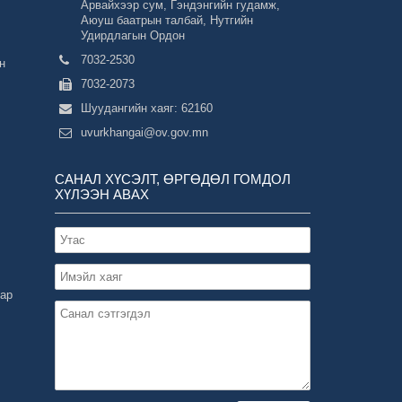
Арвайхээр сум, Гэндэнгийн гудамж,
Аюуш баатрын талбай, Нутгийн
Удирдлагын Ордон
7032-2530
н
7032-2073
Шуудангийн хаяг: 62160
uvurkhangai@ov.gov.mn
САНАЛ ХҮСЭЛТ, ӨРГӨДӨЛ ГОМДОЛ
ХҮЛЭЭН АВАХ
зар