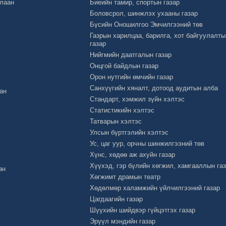
Улаан
Биеийн тамир, спортын газар
Боловсрол, шинжлэх ухааны газар
Бүсийн Оношилгоо Эмчилгээний төв
Газрын харилцаа, барилга, хот байгуулалты
газар
Нийгмийн даатгалын газар
Онцгой байдлын газар
Орон нутгийн өмчийн газар
Санхүүгийн хяналт, дотоод аудитын алба
ан
Стандарт, хэмжил зүйн хэлтэс
Статистикийн хэлтэс
Татварын хэлтэс
Улсын бүртгэлийн хэлтэс
Ус, цаг уур, орчны шинжилгээний төв
Хүнс, хөдөө аж ахуйн газар
Хүүхэд, гэр бүлийн хөгжил, хамгааллын га
ан
Хөгжимт драмын театр
Хөдөлмөр халамжийн үйлчилгээний газар
Цагдаагийн газар
Шүүхийн шийдвэр гүйцэтгэх газар
Эрүүл мэндийн газар