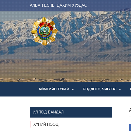
АЛБАН ЁСНЫ ЦАХИМ ХУУДАС
АЙМГИЙН ТУХАЙ
БОДЛОГО, ЧИГЛЭЛ
ИЛ ТОД БАЙДАЛ
ХҮНИЙ НӨӨЦ