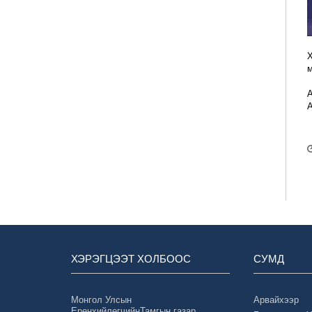
Х
м
А
А
ХЭРЭГЦЭЭТ ХОЛБООС
СУМД
Монгол Улсын
Арвайхээр
ЕрөнхийлөгчийнТамгын газар