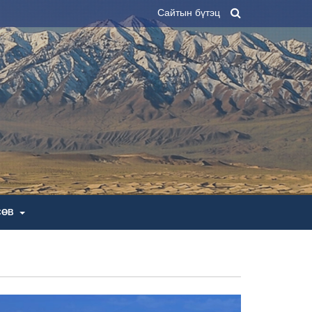
Сайтын бүтэц
СӨВ