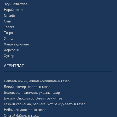
Зүүнбаян-Улаан
Нарийнтээл
Өлзийт
Сант
Тарагт
Төгрөг
Уянга
Хайрхандулаан
Хархорин
Хужирт
АГЕНТЛАГ
Байгаль орчин, аялал жуулчлалын газар
Биеийн тамир, спортын газар
Боловсрол, шинжлэх ухааны газар
Бүсийн Оношилгоо Эмчилгээний төв
Газрын харилцаа, барилга, хот байгуулалтын газар
Нийгмийн даатгалын газар
Онцгой байдлын газар