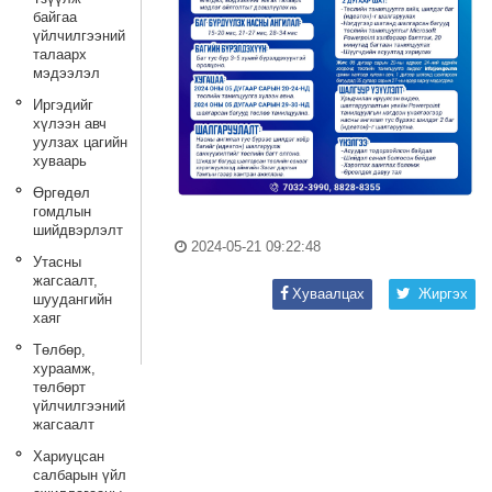
байгаа
үйлчилгээний
талаарх
мэдээлэл
Иргэдийг
хүлээн авч
уулзах цагийн
хуваарь
Өргөдөл
гомдлын
шийдвэрлэлт
2024-05-21 09:22:48
Утасны
жагсаалт,
Хуваалцах
Жиргэх
шуудангийн
хаяг
Төлбөр,
хураамж,
төлбөрт
үйлчилгээний
жагсаалт
Хариуцсан
салбарын үйл