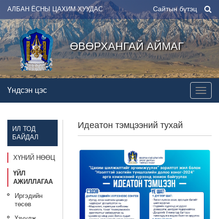
Сайтын бүтэц
АЛБАН ЁСНЫ ЦАХИМ ХУУДАС
ӨВӨРХАНГАЙ АЙМАГ
Үндсэн цэс
Идеатон тэмцээний тухай
ИЛ ТОД
БАЙДАЛ
ХҮНИЙ НӨӨЦ
ҮЙЛ
АЖИЛЛАГАА
Иргэдийн
төсөв
Үзүүлж