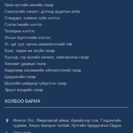
Орон нутгийн өмчийн газар
Санхүүгийн хяналт, дотоод аудитын алба
Стандарт, хэмжил зүйн хэлтэс
Статистикийн хэлтэс
Татварын хэлтэс
Улсын бүртгэлийн хэлтэс
Ус, цаг уур, орчны шинжилгээний төв
Хүнс, хөдөө аж ахуйн газар
Хүүхэд, гэр бүлийн хөгжил, хамгааллын газар
Хөгжимт драмын театр
Хөдөлмөр халамжийн үйлчилгээний газар
Цагдаагийн газар
Шүүхийн шийдвэр гүйцэтгэх газар
Эрүүл мэндийн газар
ХОЛБОО БАРИХ
Монгол Улс, Өвөрхангай аймаг, Арвайхээр сум, Гэндэнгийн
гудамж, Аюуш баатрын талбай, Нутгийн Удирдлагын Ордон