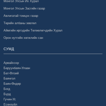
Монгол Улсын Их Хурал
Монгол Улсын Засгийн газар
Авлигатай тэмцэх газар
Төрийн албаны зөвлөл
Аймгийн иргэдийн Төлөөлөгчдийн Хурал
Орон нутгийн хөгжлийн сан
СУМД
Арвайхээр
Баруунбаян-Улаан
Бат-Өлзий
Баянгол
Баян-Өндөр
Богд
Бүрд
Гучин-Ус
Есөнзүйл