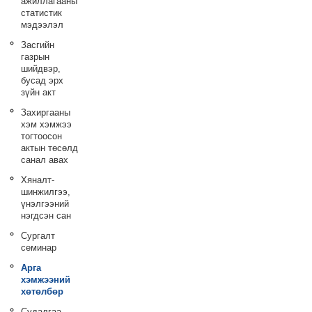
ажиллагааны
статистик
мэдээлэл
Засгийн
газрын
шийдвэр,
бусад эрх
зүйн акт
Захиргааны
хэм хэмжээ
тогтоосон
актын төсөлд
санал авах
Хяналт-
шинжилгээ,
үнэлгээний
нэгдсэн сан
Сургалт
семинар
Арга
хэмжээний
хөтөлбөр
Судалгаа