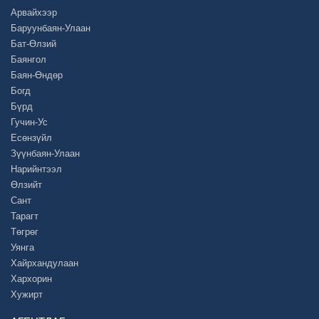
Арвайхээр
Баруунбаян-Улаан
Бат-Өлзий
Баянгол
Баян-Өндөр
Богд
Бүрд
Гучин-Ус
Есөнзүйл
Зүүнбаян-Улаан
Нарийнтээл
Өлзийт
Сант
Тарагт
Төгрөг
Уянга
Хайрхандулаан
Хархорин
Хужирт