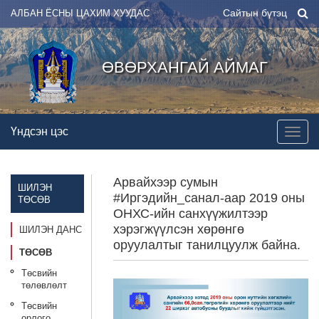
Сайтын бүтэц
АЛБАН ЁСНЫ ЦАХИМ ХУУДАС
ӨВӨРХАНГАЙ АЙМАГ
Үндсэн цэс
Арвайхээр сумын
ШИЛЭН
#Иргэдийн_санал-аар 2019 оны
ТӨСӨВ
ОНХС-ийн санхүүжилтээр
хэрэгжүүлсэн хөрөнгө
ШИЛЭН ДАНС
оруулалтыг танилцуулж байна.
ТӨСӨВ
Төсвийн
төлөвлөлт
Төсвийн
орлого