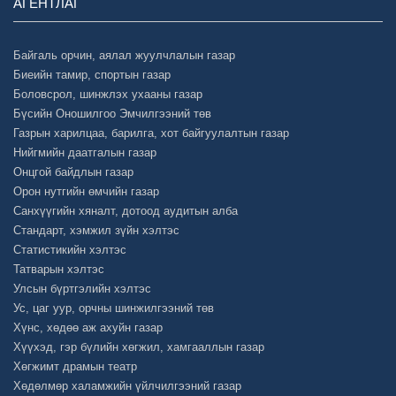
АГЕНТЛАГ
Байгаль орчин, аялал жуулчлалын газар
Биеийн тамир, спортын газар
Боловсрол, шинжлэх ухааны газар
Бүсийн Оношилгоо Эмчилгээний төв
Газрын харилцаа, барилга, хот байгуулалтын газар
Нийгмийн даатгалын газар
Онцгой байдлын газар
Орон нутгийн өмчийн газар
Санхүүгийн хяналт, дотоод аудитын алба
Стандарт, хэмжил зүйн хэлтэс
Статистикийн хэлтэс
Татварын хэлтэс
Улсын бүртгэлийн хэлтэс
Ус, цаг уур, орчны шинжилгээний төв
Хүнс, хөдөө аж ахуйн газар
Хүүхэд, гэр бүлийн хөгжил, хамгааллын газар
Хөгжимт драмын театр
Хөдөлмөр халамжийн үйлчилгээний газар