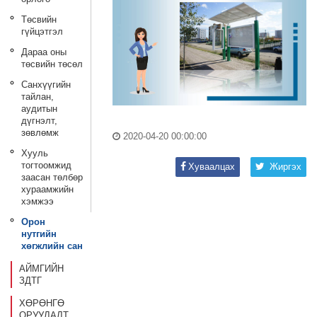
Төсвийн
гүйцэтгэл
Дараа оны
төсвийн төсөл
Санхүүгийн
тайлан,
аудитын
дүгнэлт,
зөвлөмж
2020-04-20 00:00:00
Хууль
тогтоомжид
Хуваалцах
Жиргэх
заасан төлбөр
хураамжийн
хэмжээ
Орон
нутгийн
хөгжлийн сан
АЙМГИЙН
ЗДТГ
ХӨРӨНГӨ
ОРУУЛАЛТ