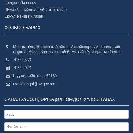
Цагдаагийн газар
Шүүхийн шийдвэр гүйцэтгэх газар
Эрүүл мэндийн газар
ХОЛБОО БАРИХ
Монгол Улс, Өвөрхангай аймаг, Арвайхээр сум, Гэндэнгийн
гудамж, Аюуш баатрын талбай, Нутгийн Удирдлагын Ордон
7032-2530
7032-2073
Шуудангийн хаяг: 62160
uvurkhangai@ov.gov.mn
САНАЛ ХҮСЭЛТ, ӨРГӨДӨЛ ГОМДОЛ ХҮЛЭЭН АВАХ