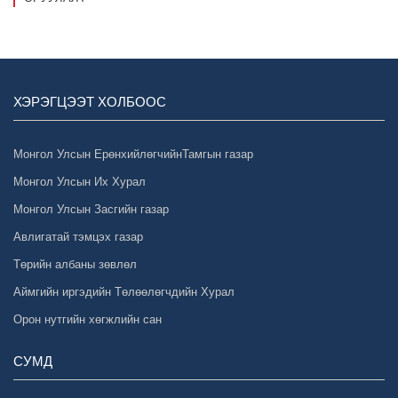
ХЭРЭГЦЭЭТ ХОЛБООС
Монгол Улсын ЕрөнхийлөгчийнТамгын газар
Монгол Улсын Их Хурал
Монгол Улсын Засгийн газар
Авлигатай тэмцэх газар
Төрийн албаны зөвлөл
Аймгийн иргэдийн Төлөөлөгчдийн Хурал
Орон нутгийн хөгжлийн сан
СУМД