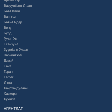
Арвайхээр
Баруунбаян-Улаан
Бат-Өлзий
Баянгол
Баян-Өндөр
Богд
Бүрд
Гучин-Ус
Есөнзүйл
Зүүнбаян-Улаан
Нарийнтээл
Өлзийт
Сант
Тарагт
Төгрөг
Уянга
Хайрхандулаан
Хархорин
Хужирт
АГЕНТЛАГ