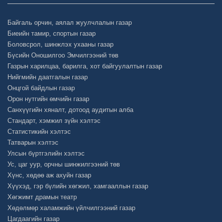
Байгаль орчин, аялал жуулчлалын газар
Биеийн тамир, спортын газар
Боловсрол, шинжлэх ухааны газар
Бүсийн Оношилгоо Эмчилгээний төв
Газрын харилцаа, барилга, хот байгуулалтын газар
Нийгмийн даатгалын газар
Онцгой байдлын газар
Орон нутгийн өмчийн газар
Санхүүгийн хяналт, дотоод аудитын алба
Стандарт, хэмжил зүйн хэлтэс
Статистикийн хэлтэс
Татварын хэлтэс
Улсын бүртгэлийн хэлтэс
Ус, цаг уур, орчны шинжилгээний төв
Хүнс, хөдөө аж ахуйн газар
Хүүхэд, гэр бүлийн хөгжил, хамгааллын газар
Хөгжимт драмын театр
Хөдөлмөр халамжийн үйлчилгээний газар
Цагдаагийн газар