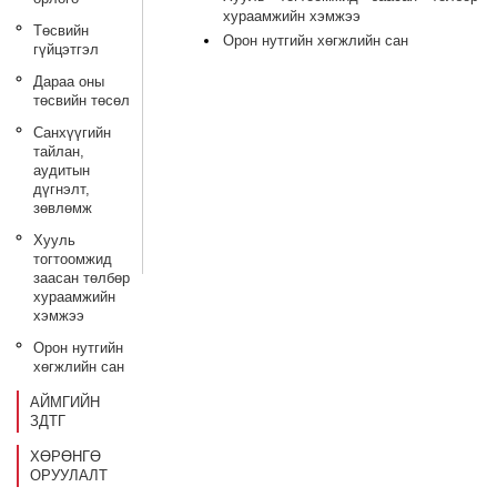
хураамжийн хэмжээ
Төсвийн
Орон нутгийн хөгжлийн сан
гүйцэтгэл
Дараа оны
төсвийн төсөл
Санхүүгийн
тайлан,
аудитын
дүгнэлт,
зөвлөмж
Хууль
тогтоомжид
заасан төлбөр
хураамжийн
хэмжээ
Орон нутгийн
хөгжлийн сан
АЙМГИЙН
ЗДТГ
ХӨРӨНГӨ
ОРУУЛАЛТ