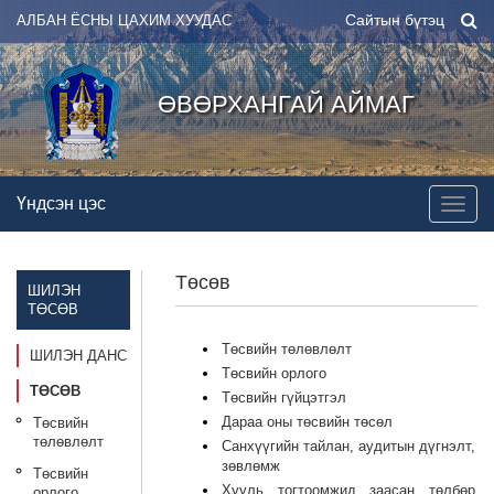
Сайтын бүтэц
АЛБАН ЁСНЫ ЦАХИМ ХУУДАС
ӨВӨРХАНГАЙ АЙМАГ
Үндсэн цэс
Төсөв
ШИЛЭН
ТӨСӨВ
Төсвийн төлөвлөлт
ШИЛЭН ДАНС
Төсвийн орлого
ТӨСӨВ
Төсвийн гүйцэтгэл
Дараа оны төсвийн төсөл
Төсвийн
төлөвлөлт
Санхүүгийн тайлан, аудитын дүгнэлт,
зөвлөмж
Төсвийн
Хууль тогтоомжид заасан төлбөр
орлого