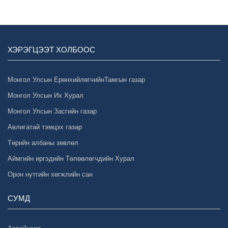
ХЭРЭГЦЭЭТ ХОЛБООС
Монгол Улсын ЕрөнхийлөгчийнТамгын газар
Монгол Улсын Их Хурал
Монгол Улсын Засгийн газар
Авлигатай тэмцэх газар
Төрийн албаны зөвлөл
Аймгийн иргэдийн Төлөөлөгчдийн Хурал
Орон нутгийн хөгжлийн сан
СУМД