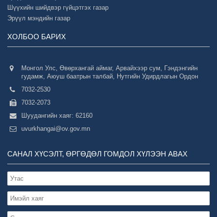
Шүүхийн шийдвэр гүйцэтгэх газар
Эрүүл мэндийн газар
ХОЛБОО БАРИХ
Монгол Улс, Өвөрхангай аймаг, Арвайхээр сум, Гэндэнгийн
гудамж, Аюуш баатрын талбай, Нутгийн Удирдлагын Ордон
7032-2530
7032-2073
Шуудангийн хаяг: 62160
uvurkhangai@ov.gov.mn
САНАЛ ХҮСЭЛТ, ӨРГӨДӨЛ ГОМДОЛ ХҮЛЭЭН АВАХ