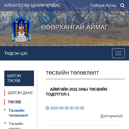
Сайтын бүтэц
АЛБАН ЁСНЫ ЦАХИМ ХУУДАС
ӨВӨРХАНГАЙ АЙМАГ
Үндсэн цэс
ТӨСВИЙН ТӨЛӨВЛӨЛТ
ШИЛЭН
ТӨСӨВ
АЙМГИЙН 2016 ОНЫ ТӨСВИЙН
ШИЛЭН ДАНС
ТОДОТГОЛ-1
...
ТӨСӨВ
2016-09-30 00:00:00
Төсвийн
төлөвлөлт
Дэлгэрэнгүй..
Төсвийн
орлого