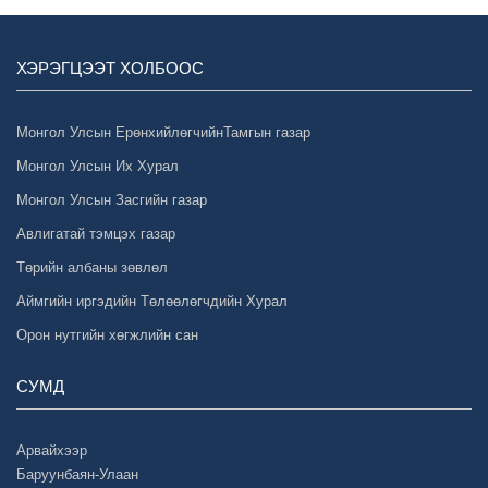
ХЭРЭГЦЭЭТ ХОЛБООС
Монгол Улсын ЕрөнхийлөгчийнТамгын газар
Монгол Улсын Их Хурал
Монгол Улсын Засгийн газар
Авлигатай тэмцэх газар
Төрийн албаны зөвлөл
Аймгийн иргэдийн Төлөөлөгчдийн Хурал
Орон нутгийн хөгжлийн сан
СУМД
Арвайхээр
Баруунбаян-Улаан