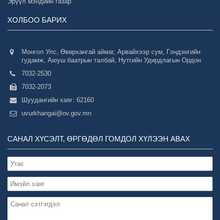
Эрүүл мэндийн газар
ХОЛБОО БАРИХ
Монгол Улс, Өвөрхангай аймаг, Арвайхээр сум, Гэндэнгийн
гудамж, Аюуш баатрын талбай, Нутгийн Удирдлагын Ордон
7032-2530
7032-2073
Шуудангийн хаяг: 62160
uvurkhangai@ov.gov.mn
САНАЛ ХҮСЭЛТ, ӨРГӨДӨЛ ГОМДОЛ ХҮЛЭЭН АВАХ