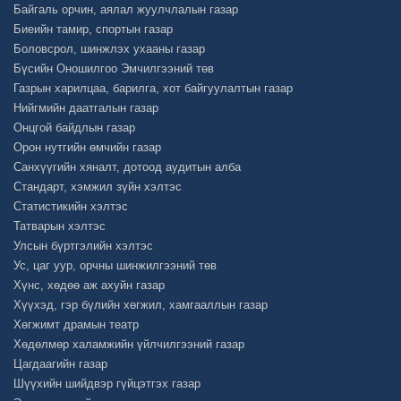
Байгаль орчин, аялал жуулчлалын газар
Биеийн тамир, спортын газар
Боловсрол, шинжлэх ухааны газар
Бүсийн Оношилгоо Эмчилгээний төв
Газрын харилцаа, барилга, хот байгуулалтын газар
Нийгмийн даатгалын газар
Онцгой байдлын газар
Орон нутгийн өмчийн газар
Санхүүгийн хяналт, дотоод аудитын алба
Стандарт, хэмжил зүйн хэлтэс
Статистикийн хэлтэс
Татварын хэлтэс
Улсын бүртгэлийн хэлтэс
Ус, цаг уур, орчны шинжилгээний төв
Хүнс, хөдөө аж ахуйн газар
Хүүхэд, гэр бүлийн хөгжил, хамгааллын газар
Хөгжимт драмын театр
Хөдөлмөр халамжийн үйлчилгээний газар
Цагдаагийн газар
Шүүхийн шийдвэр гүйцэтгэх газар