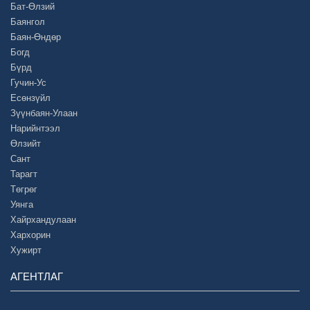
Бат-Өлзий
Баянгол
Баян-Өндөр
Богд
Бүрд
Гучин-Ус
Есөнзүйл
Зүүнбаян-Улаан
Нарийнтээл
Өлзийт
Сант
Тарагт
Төгрөг
Уянга
Хайрхандулаан
Хархорин
Хужирт
АГЕНТЛАГ