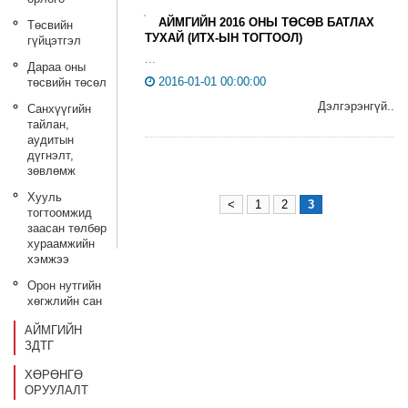
АЙМГИЙН 2016 ОНЫ ТӨСӨВ БАТЛАХ
Төсвийн
ТУХАЙ (ИТХ-ЫН ТОГТООЛ)
гүйцэтгэл
...
Дараа оны
2016-01-01 00:00:00
төсвийн төсөл
Дэлгэрэнгүй..
Санхүүгийн
тайлан,
аудитын
дүгнэлт,
зөвлөмж
Хууль
<
1
2
3
тогтоомжид
заасан төлбөр
хураамжийн
хэмжээ
Орон нутгийн
хөгжлийн сан
АЙМГИЙН
ЗДТГ
ХӨРӨНГӨ
ОРУУЛАЛТ