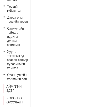
Төсвийн
гүйцэтгэл
Дараа оны
төсвийн төсөл
Санхүүгийн
тайлан,
аудитын
дүгнэлт,
зөвлөмж
Хууль
тогтоомжид
заасан төлбөр
хураамжийн
хэмжээ
Орон нутгийн
хөгжлийн сан
АЙМГИЙН
ЗДТГ
ХӨРӨНГӨ
ОРУУЛАЛТ