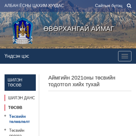
Сайтын бүтэц
АЛБАН ЁСНЫ ЦАХИМ ХУУДАС
ӨВӨРХАНГАЙ АЙМАГ
Үндсэн цэс
Аймгийн 2021оны төсвийн
ШИЛЭН
тодотгол хийх тухай
ТӨСӨВ
ШИЛЭН ДАНС
ТӨСӨВ
Төсвийн
төлөвлөлт
Төсвийн
орлого