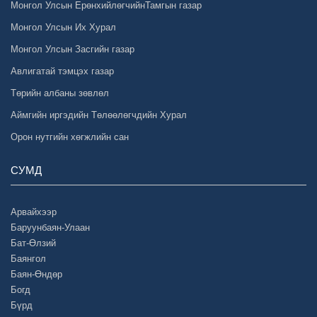
Монгол Улсын ЕрөнхийлөгчийнТамгын газар
Монгол Улсын Их Хурал
Монгол Улсын Засгийн газар
Авлигатай тэмцэх газар
Төрийн албаны зөвлөл
Аймгийн иргэдийн Төлөөлөгчдийн Хурал
Орон нутгийн хөгжлийн сан
СУМД
Арвайхээр
Баруунбаян-Улаан
Бат-Өлзий
Баянгол
Баян-Өндөр
Богд
Бүрд