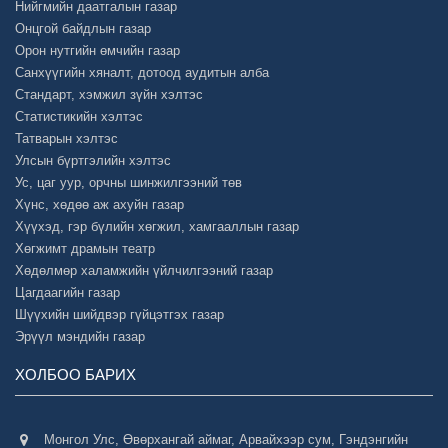
Нийгмийн даатгалын газар
Онцгой байдлын газар
Орон нутгийн өмчийн газар
Санхүүгийн хяналт, дотоод аудитын алба
Стандарт, хэмжил зүйн хэлтэс
Статистикийн хэлтэс
Татварын хэлтэс
Улсын бүртгэлийн хэлтэс
Ус, цаг уур, орчны шинжилгээний төв
Хүнс, хөдөө аж ахуйн газар
Хүүхэд, гэр бүлийн хөгжил, хамгааллын газар
Хөгжимт драмын театр
Хөдөлмөр халамжийн үйлчилгээний газар
Цагдаагийн газар
Шүүхийн шийдвэр гүйцэтгэх газар
Эрүүл мэндийн газар
ХОЛБОО БАРИХ
Монгол Улс, Өвөрхангай аймаг, Арвайхээр сум, Гэндэнгийн