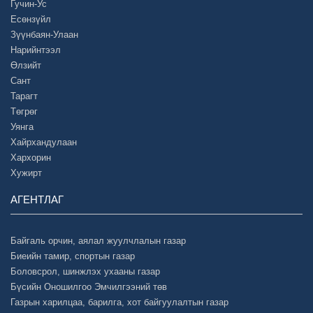
Гучин-Ус
Есөнзүйл
Зүүнбаян-Улаан
Нарийнтээл
Өлзийт
Сант
Тарагт
Төгрөг
Уянга
Хайрхандулаан
Хархорин
Хужирт
АГЕНТЛАГ
Байгаль орчин, аялал жуулчлалын газар
Биеийн тамир, спортын газар
Боловсрол, шинжлэх ухааны газар
Бүсийн Оношилгоо Эмчилгээний төв
Газрын харилцаа, барилга, хот байгуулалтын газар