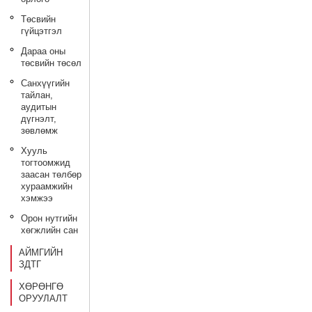
Төсвийн
гүйцэтгэл
Дараа оны
төсвийн төсөл
Санхүүгийн
тайлан,
аудитын
дүгнэлт,
зөвлөмж
Хууль
тогтоомжид
заасан төлбөр
хураамжийн
хэмжээ
Орон нутгийн
хөгжлийн сан
АЙМГИЙН
ЗДТГ
ХӨРӨНГӨ
ОРУУЛАЛТ