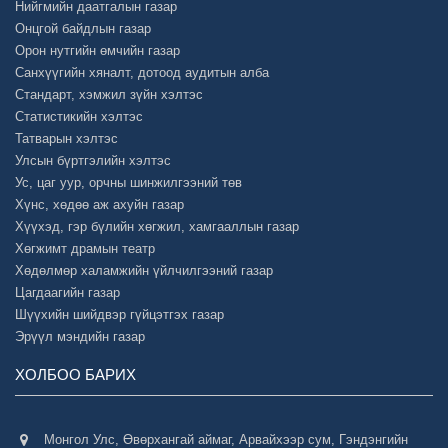
Нийгмийн даатгалын газар
Онцгой байдлын газар
Орон нутгийн өмчийн газар
Санхүүгийн хяналт, дотоод аудитын алба
Стандарт, хэмжил зүйн хэлтэс
Статистикийн хэлтэс
Татварын хэлтэс
Улсын бүртгэлийн хэлтэс
Ус, цаг уур, орчны шинжилгээний төв
Хүнс, хөдөө аж ахуйн газар
Хүүхэд, гэр бүлийн хөгжил, хамгааллын газар
Хөгжимт драмын театр
Хөдөлмөр халамжийн үйлчилгээний газар
Цагдаагийн газар
Шүүхийн шийдвэр гүйцэтгэх газар
Эрүүл мэндийн газар
ХОЛБОО БАРИХ
Монгол Улс, Өвөрхангай аймаг, Арвайхээр сум, Гэндэнгийн