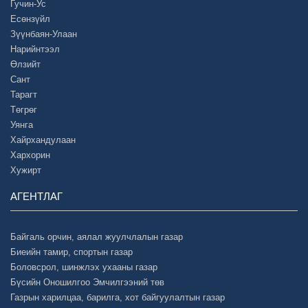
Гучин-Ус
Есөнзүйл
Зүүнбаян-Улаан
Нарийнтээл
Өлзийт
Сант
Тарагт
Төгрөг
Уянга
Хайрхандулаан
Хархорин
Хужирт
АГЕНТЛАГ
Байгаль орчин, аялал жуулчлалын газар
Биеийн тамир, спортын газар
Боловсрол, шинжлэх ухааны газар
Бүсийн Оношилгоо Эмчилгээний төв
Газрын харилцаа, барилга, хот байгуулалтын газар