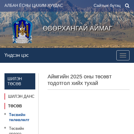
Сайтын бүтэц
АЛБАН ЁСНЫ ЦАХИМ ХУУДАС
ӨВӨРХАНГАЙ АЙМАГ
Үндсэн цэс
Аймгийн 2025 оны төсөвт
ШИЛЭН
тодотгол хийх тухай
ТӨСӨВ
ШИЛЭН ДАНС
ТӨСӨВ
Төсвийн
төлөвлөлт
Төсвийн
орлого