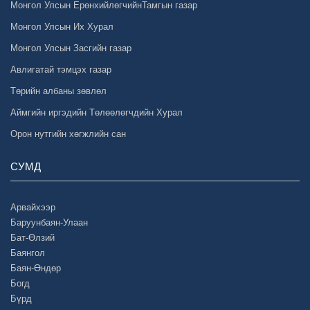
Монгол Улсын ЕрөнхийлөгчийнТамгын газар
Монгол Улсын Их Хурал
Монгол Улсын Засгийн газар
Авлигатай тэмцэх газар
Төрийн албаны зөвлөл
Аймгийн иргэдийн Төлөөлөгчдийн Хурал
Орон нутгийн хөгжлийн сан
СУМД
Арвайхээр
Баруунбаян-Улаан
Бат-Өлзий
Баянгол
Баян-Өндөр
Богд
Бүрд