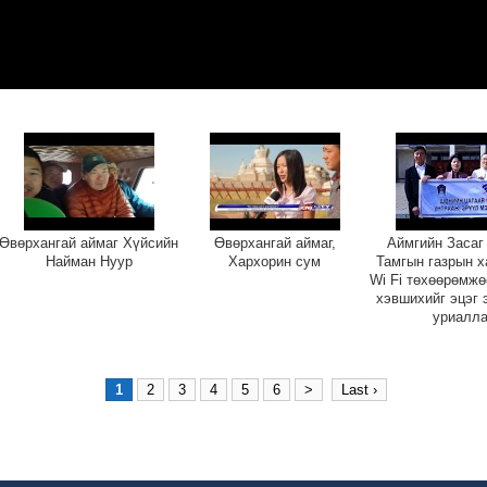
Өвөрхангай аймаг Хүйсийн
Өвөрхангай аймаг,
Аймгийн Засаг
Найман Нуур
Хархорин сум
Тамгын газрын х
Wi Fi төхөөрөмжө
хэвшихийг эцэг 
уриалл
1
2
3
4
5
6
>
Last ›