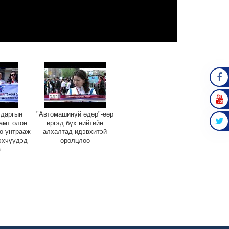
FAC
 даргын
"Автомашинүй өдөр"-өөр
YOU
амт олон
иргэд бүх нийтийн
ө унтрааж
алхалтад идэвхитэй
TWIT
эхчүүдэд
оролцлоо
а