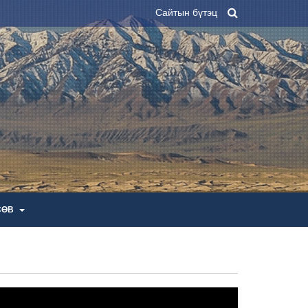
Сайтын бүтэц
СӨВ