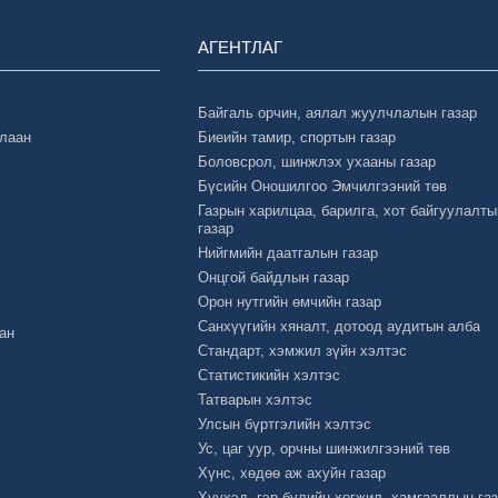
АГЕНТЛАГ
Байгаль орчин, аялал жуулчлалын газар
Улаан
Биеийн тамир, спортын газар
Боловсрол, шинжлэх ухааны газар
Бүсийн Оношилгоо Эмчилгээний төв
Газрын харилцаа, барилга, хот байгуулалты
газар
Нийгмийн даатгалын газар
Онцгой байдлын газар
Орон нутгийн өмчийн газар
Санхүүгийн хяналт, дотоод аудитын алба
ан
Стандарт, хэмжил зүйн хэлтэс
Статистикийн хэлтэс
Татварын хэлтэс
Улсын бүртгэлийн хэлтэс
Ус, цаг уур, орчны шинжилгээний төв
Хүнс, хөдөө аж ахуйн газар
Хүүхэд, гэр бүлийн хөгжил, хамгааллын га