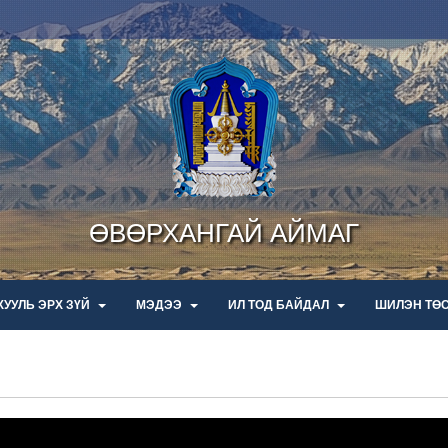
ӨВӨРХАНГАЙ АЙМАГ
ХУУЛЬ ЭРХ ЗҮЙ
МЭДЭЭ
ИЛ ТОД БАЙДАЛ
ШИЛЭН ТӨ