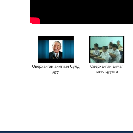
Өвөрхангай аймгийн Сүлд
Өвөрхангай аймаг
дуу
танилцуулга