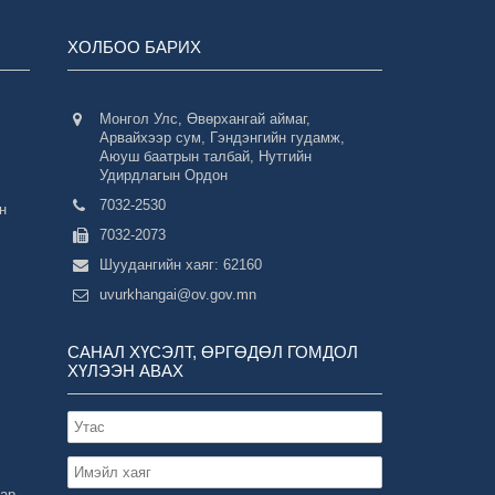
ХОЛБОО БАРИХ
Монгол Улс, Өвөрхангай аймаг,
Арвайхээр сум, Гэндэнгийн гудамж,
Аюуш баатрын талбай, Нутгийн
Удирдлагын Ордон
7032-2530
н
7032-2073
Шуудангийн хаяг: 62160
uvurkhangai@ov.gov.mn
САНАЛ ХҮСЭЛТ, ӨРГӨДӨЛ ГОМДОЛ
ХҮЛЭЭН АВАХ
зар