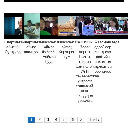
Өвөрхангай
Өвөрхангай
Өвөрхангай
Өвөрхангай
Аймгийн
"Автомашинүй
аймгийн
аймаг
аймаг
аймаг,
Засаг
өдөр"-өөр
Сүлд дуу
танилцуулга
Хүйсийн
Хархорин
даргын
иргэд бүх
Найман
сум
Тамгын
нийтийн
Нуур
газрын
алхалтад
хамт олон
идэвхитэй
Wi Fi
оролцлоо
төхөөрөмжөө
унтрааж
хэвшихийг
эцэг
эхчүүдэд
уриалла
1
2
3
4
5
6
>
Last ›