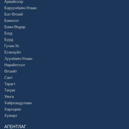
Арвайхээр
Баруунбаян-Улаан
Бат-Өлзий
Баянгол
Баян-Өндөр
Богд
Бүрд
Гучин-Ус
Есөнзүйл
Зүүнбаян-Улаан
Нарийнтээл
Өлзийт
Сант
Тарагт
Төгрөг
Уянга
Хайрхандулаан
Хархорин
Хужирт
АГЕНТЛАГ