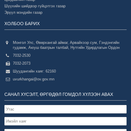
Шүүхийн шийдвэр гүйцэтгэх газар
Эрүүл мэндийн газар
ХОЛБОО БАРИХ
Монгол Улс, Өвөрхангай аймаг, Арвайхээр сум, Гэндэнгийн
гудамж, Аюуш баатрын талбай, Нутгийн Удирдлагын Ордон
7032-2530
7032-2073
Шуудангийн хаяг: 62160
uvurkhangai@ov.gov.mn
САНАЛ ХҮСЭЛТ, ӨРГӨДӨЛ ГОМДОЛ ХҮЛЭЭН АВАХ