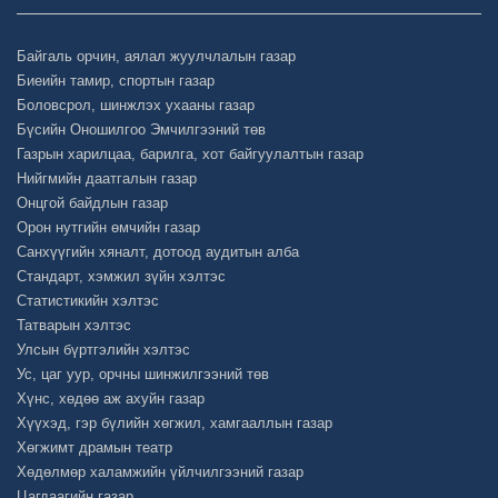
Байгаль орчин, аялал жуулчлалын газар
Биеийн тамир, спортын газар
Боловсрол, шинжлэх ухааны газар
Бүсийн Оношилгоо Эмчилгээний төв
Газрын харилцаа, барилга, хот байгуулалтын газар
Нийгмийн даатгалын газар
Онцгой байдлын газар
Орон нутгийн өмчийн газар
Санхүүгийн хяналт, дотоод аудитын алба
Стандарт, хэмжил зүйн хэлтэс
Статистикийн хэлтэс
Татварын хэлтэс
Улсын бүртгэлийн хэлтэс
Ус, цаг уур, орчны шинжилгээний төв
Хүнс, хөдөө аж ахуйн газар
Хүүхэд, гэр бүлийн хөгжил, хамгааллын газар
Хөгжимт драмын театр
Хөдөлмөр халамжийн үйлчилгээний газар
Цагдаагийн газар