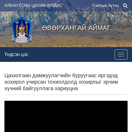
Сайтын бүтэц
АЛБАН ЁСНЫ ЦАХИМ ХУУДАС
ӨВӨРХАНГАЙ АЙМАГ
Үндсэн цэс
Цахилгаан дамжуулагчийн буруугаас иргэдэд
хохирол учирсан тохиолдолд хохирлыг эрчим
хүчний байгууллага хариуцна