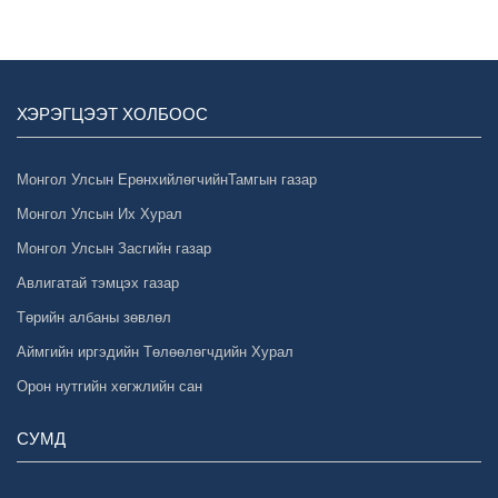
ХЭРЭГЦЭЭТ ХОЛБООС
Монгол Улсын ЕрөнхийлөгчийнТамгын газар
Монгол Улсын Их Хурал
Монгол Улсын Засгийн газар
Авлигатай тэмцэх газар
Төрийн албаны зөвлөл
Аймгийн иргэдийн Төлөөлөгчдийн Хурал
Орон нутгийн хөгжлийн сан
СУМД