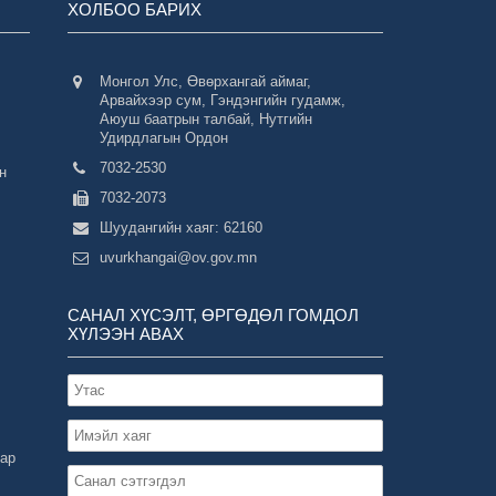
ХОЛБОО БАРИХ
Монгол Улс, Өвөрхангай аймаг,
Арвайхээр сум, Гэндэнгийн гудамж,
Аюуш баатрын талбай, Нутгийн
Удирдлагын Ордон
7032-2530
н
7032-2073
Шуудангийн хаяг: 62160
uvurkhangai@ov.gov.mn
САНАЛ ХҮСЭЛТ, ӨРГӨДӨЛ ГОМДОЛ
ХҮЛЭЭН АВАХ
зар