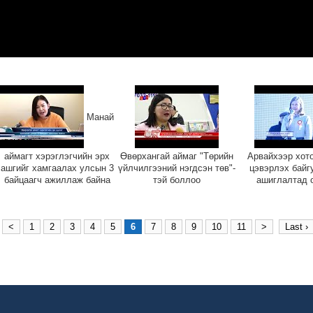
Манай
аймагт хэрэглэгчийн эрх
Өвөрхангай аймаг "Төрийн
Арвайхээр хот
ашгийг хамгаалах улсын 3
үйлчилгээний нэгдсэн төв"-
цэвэрлэх бай
байцаагч ажиллаж байна
тэй боллоо
ашиглалтад 
<
1
2
3
4
5
6
7
8
9
10
11
>
Last ›