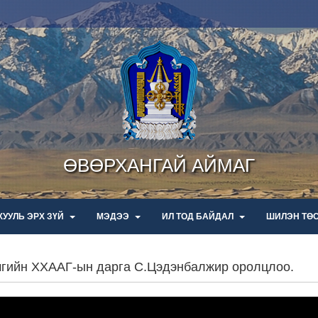
ӨВӨРХАНГАЙ АЙМАГ
ХУУЛЬ ЭРХ ЗҮЙ
МЭДЭЭ
ИЛ ТОД БАЙДАЛ
ШИЛЭН ТӨ
ймгийн ХХААГ-ын дарга С.Цэдэнбалжир оролцлоо.