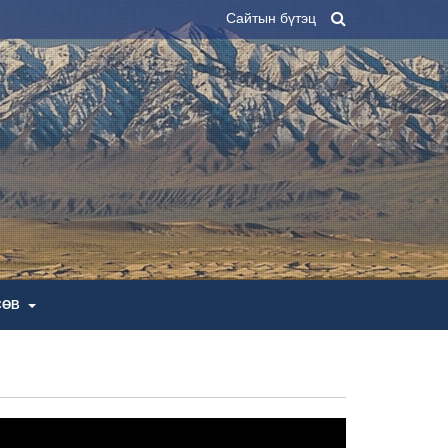
Сайтын бүтэц
СӨВ