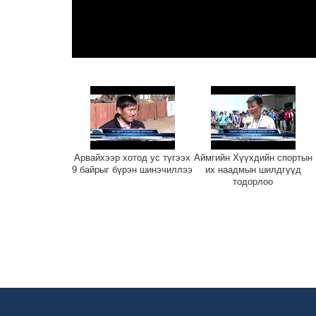
Арвайхээр хотод ус түгээх
Аймгийн Хүүхдийн спортын
9 байрыг бүрэн шинэчиллээ
их наадмын шилдгүүд
тодорлоо