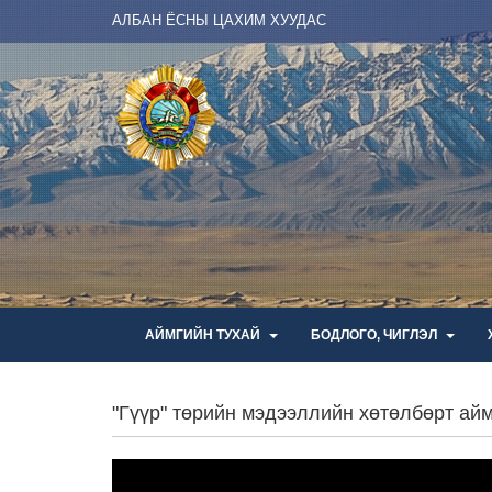
АЛБАН ЁСНЫ ЦАХИМ ХУУДАС
АЙМГИЙН ТУХАЙ
БОДЛОГО, ЧИГЛЭЛ
"Гүүр" төрийн мэдээллийн хөтөлбөрт а