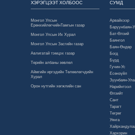
ХЭРЭГЦЭЭТ ХОЛБООС
СУМД
Монгол Улсын
Арвайхээр
ЕрөнхийлөгчийнТамгын газар
Баруунбаян-
Бат-Өлзий
Монгол Улсын Их Хурал
Баянгол
Монгол Улсын Засгийн газар
Баян-Өндөр
Авлигатай тэмцэх газар
Богд
Бүрд
Төрийн албаны зөвлөл
Гучин-Ус
Аймгийн иргэдийн Төлөөлөгчдийн
Есөнзүйл
Хурал
Зүүнбаян-Ула
Орон нутгийн хөгжлийн сан
Нарийнтээл
Өлзийт
Сант
Тарагт
Төгрөг
Уянга
Хайрхандула
Хархорин