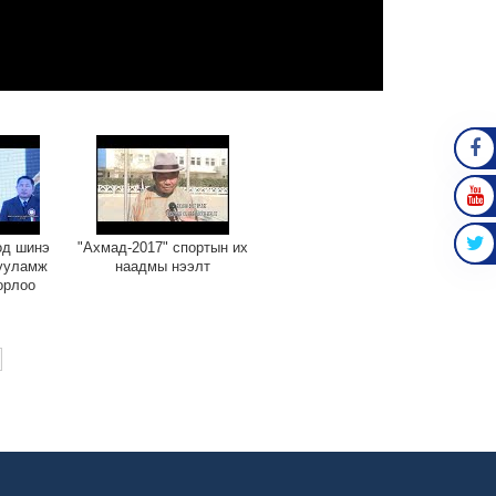
FAC
YOU
од шинэ
"Ахмад-2017" спортын их
гууламж
наадмы нээлт
TWIT
орлоо