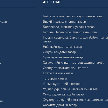
АГЕНТЛАГ
Байгаль орчин, аялал жуулчлалын газар
Улаан
Биеийн тамир, спортын газар
Боловсрол, шинжлэх ухааны газар
Бүсийн Оношилгоо Эмчилгээний төв
Газрын харилцаа, барилга, хот байгуулалты
газар
Нийгмийн даатгалын газар
Онцгой байдлын газар
Орон нутгийн өмчийн газар
Санхүүгийн хяналт, дотоод аудитын алба
ан
Стандарт, хэмжил зүйн хэлтэс
Статистикийн хэлтэс
Татварын хэлтэс
Улсын бүртгэлийн хэлтэс
Ус, цаг уур, орчны шинжилгээний төв
Хүнс, хөдөө аж ахуйн газар
Хүүхэд, гэр бүлийн хөгжил, хамгааллын га
ан
Хөгжимт драмын театр