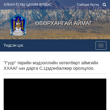
Сайтын бүтэц
АЛБАН ЁСНЫ ЦАХИМ ХУУДАС
ӨВӨРХАНГАЙ АЙМАГ
Үндсэн цэс
"Гүүр" төрийн мэдээллийн хөтөлбөрт аймгийн
ХХААГ-ын дарга С.Цэдэнбалжир оролцлоо.