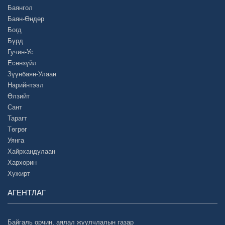
Баянгол
Баян-Өндөр
Богд
Бүрд
Гучин-Ус
Есөнзүйл
Зүүнбаян-Улаан
Нарийнтээл
Өлзийт
Сант
Тарагт
Төгрөг
Уянга
Хайрхандулаан
Хархорин
Хужирт
АГЕНТЛАГ
Байгаль орчин, аялал жуулчлалын газар