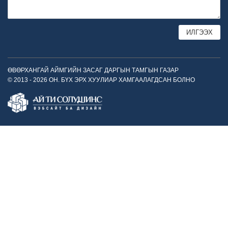
ӨВӨРХАНГАЙ АЙМГИЙН ЗАСАГ ДАРГЫН ТАМГЫН ГАЗАР
© 2013 - 2026 ОН. БҮХ ЭРХ ХУУЛИАР ХАМГААЛАГДСАН БОЛНО