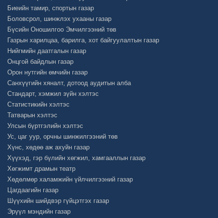
Биеийн тамир, спортын газар
Боловсрол, шинжлэх ухааны газар
Бүсийн Оношилгоо Эмчилгээний төв
Газрын харилцаа, барилга, хот байгуулалтын газар
Нийгмийн даатгалын газар
Онцгой байдлын газар
Орон нутгийн өмчийн газар
Санхүүгийн хяналт, дотоод аудитын алба
Стандарт, хэмжил зүйн хэлтэс
Статистикийн хэлтэс
Татварын хэлтэс
Улсын бүртгэлийн хэлтэс
Ус, цаг уур, орчны шинжилгээний төв
Хүнс, хөдөө аж ахуйн газар
Хүүхэд, гэр бүлийн хөгжил, хамгааллын газар
Хөгжимт драмын театр
Хөдөлмөр халамжийн үйлчилгээний газар
Цагдаагийн газар
Шүүхийн шийдвэр гүйцэтгэх газар
Эрүүл мэндийн газар