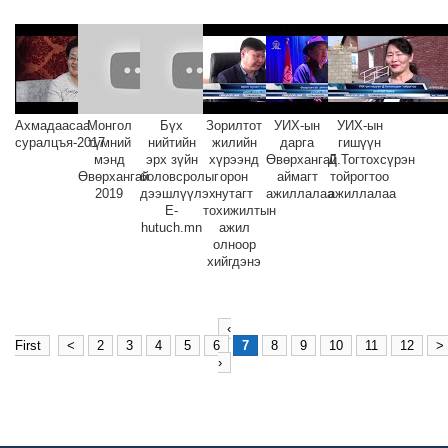
Ахмадаасаа
Монгол
Бүх
Зорилтот
УИХ-ын
УИХ-ын
суралцъя-2017
түмний
нийтийн
жилийн
дарга
гишүүн
мэнд
эрх зүйн
хүрээнд
Өвөрхангай
Д.Тогтохсүрэн
Өвөрхангай
боловсролыг
орон
аймагт
тойрогтоо
2019
дээшлүүлэх
нутагт
ажиллалаа
ажиллалаа
E-
тохижилтын
hutuch.mn
ажил
олноор
хийгдэнэ
‹
First
<
2
3
4
5
6
7
8
9
10
11
12
>
›