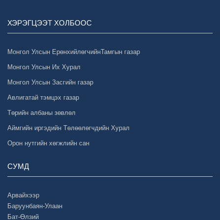
ХЭРЭГЦЭЭТ ХОЛБООС
Монгол Улсын ЕрөнхийлөгчийнТамгын газар
Монгол Улсын Их Хурал
Монгол Улсын Засгийн газар
Авлигатай тэмцэх газар
Төрийн албаны зөвлөл
Аймгийн иргэдийн Төлөөлөгчдийн Хурал
Орон нутгийн хөгжлийн сан
СУМД
Арвайхээр
Баруунбаян-Улаан
Бат-Өлзий