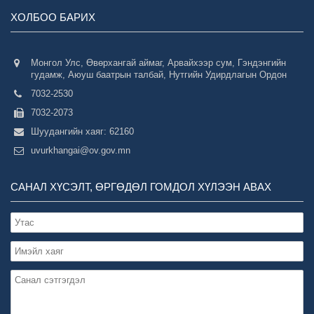
ХОЛБОО БАРИХ
Монгол Улс, Өвөрхангай аймаг, Арвайхээр сум, Гэндэнгийн
гудамж, Аюуш баатрын талбай, Нутгийн Удирдлагын Ордон
7032-2530
7032-2073
Шуудангийн хаяг: 62160
uvurkhangai@ov.gov.mn
САНАЛ ХҮСЭЛТ, ӨРГӨДӨЛ ГОМДОЛ ХҮЛЭЭН АВАХ