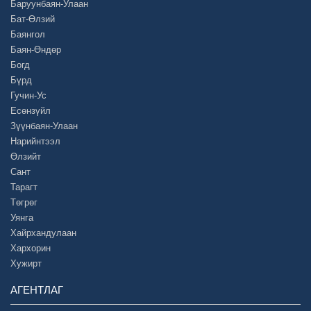
Баруунбаян-Улаан
Бат-Өлзий
Баянгол
Баян-Өндөр
Богд
Бүрд
Гучин-Ус
Есөнзүйл
Зүүнбаян-Улаан
Нарийнтээл
Өлзийт
Сант
Тарагт
Төгрөг
Уянга
Хайрхандулаан
Хархорин
Хужирт
АГЕНТЛАГ