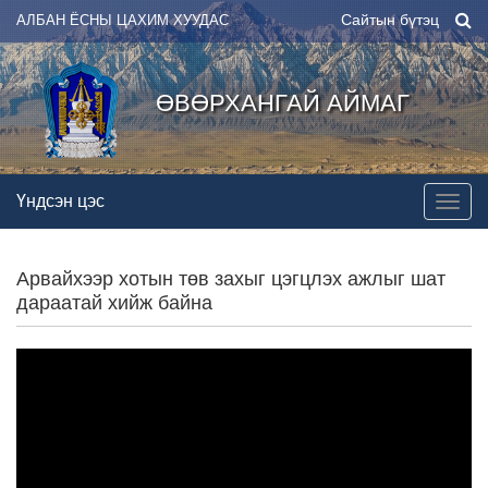
Сайтын бүтэц
АЛБАН ЁСНЫ ЦАХИМ ХУУДАС
ӨВӨРХАНГАЙ АЙМАГ
Үндсэн цэс
Арвайхээр хотын төв захыг цэгцлэх ажлыг шат
дараатай хийж байна