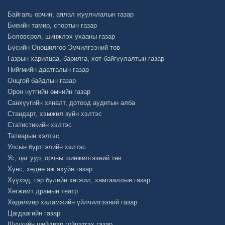
Байгаль орчин, аялал жуулчлалын газар
Биеийн тамир, спортын газар
Боловсрол, шинжлэх ухааны газар
Бүсийн Оношилгоо Эмчилгээний төв
Газрын харилцаа, барилга, хот байгуулалтын газар
Нийгмийн даатгалын газар
Онцгой байдлын газар
Орон нутгийн өмчийн газар
Санхүүгийн хяналт, дотоод аудитын алба
Стандарт, хэмжил зүйн хэлтэс
Статистикийн хэлтэс
Татварын хэлтэс
Улсын бүртгэлийн хэлтэс
Ус, цаг уур, орчны шинжилгээний төв
Хүнс, хөдөө аж ахуйн газар
Хүүхэд, гэр бүлийн хөгжил, хамгааллын газар
Хөгжимт драмын театр
Хөдөлмөр халамжийн үйлчилгээний газар
Цагдаагийн газар
Шүүхийн шийдвэр гүйцэтгэх газар