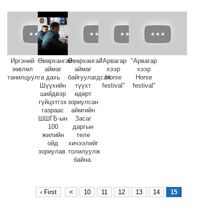
Иргэний
Өвөрхангай
Өвөрхангай
"Арвагар
"Арвагар
зөвлөл
аймаг
аймаг
хээр
хээр
танилцуулга
дахь
байгуулагдсан
Horse
Horse
Шүүхийн
түүхт
festival"
festival"
шийдвэр
өдөрт
гүйцэтгэх
зориулсан
газраас
аймгийн
ШШГБ-ын
Засаг
100
даргын
жилийн
теле
ойд
хичээлийг
зориулав.
толилуулж
байна.
‹ First
<
10
11
12
13
14
15