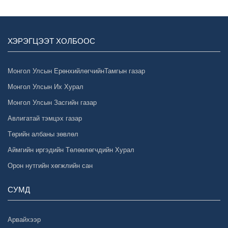
ХЭРЭГЦЭЭТ ХОЛБООС
Монгол Улсын ЕрөнхийлөгчийнТамгын газар
Монгол Улсын Их Хурал
Монгол Улсын Засгийн газар
Авлигатай тэмцэх газар
Төрийн албаны зөвлөл
Аймгийн иргэдийн Төлөөлөгчдийн Хурал
Орон нутгийн хөгжлийн сан
СУМД
Арвайхээр