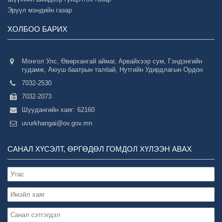
Эрүүл мэндийн газар
ХОЛБОО БАРИХ
Монгол Улс, Өвөрхангай аймаг, Арвайхээр сум, Гэндэнгийн
гудамж, Аюуш баатрын талбай, Нутгийн Удирдлагын Ордон
7032-2530
7032-2073
Шуудангийн хаяг: 62160
uvurkhangai@ov.gov.mn
САНАЛ ХҮСЭЛТ, ӨРГӨДӨЛ ГОМДОЛ ХҮЛЭЭН АВАХ