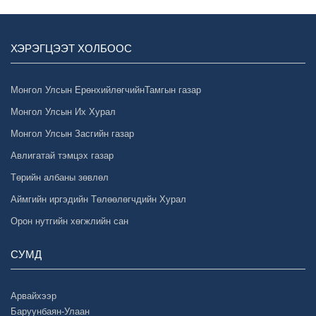
ХЭРЭГЦЭЭТ ХОЛБООС
Монгол Улсын ЕрөнхийлөгчийнТамгын газар
Монгол Улсын Их Хурал
Монгол Улсын Засгийн газар
Авлигатай тэмцэх газар
Төрийн албаны зөвлөл
Аймгийн иргэдийн Төлөөлөгчдийн Хурал
Орон нутгийн хөгжлийн сан
СУМД
Арвайхээр
Баруунбаян-Улаан