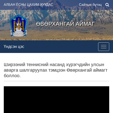
Сайтын бүтэц
АЛБАН ЁСНЫ ЦАХИМ ХУУДАС
ӨВӨРХАНГАЙ АЙМАГ
Үндсэн цэс
Ширээний теннисний насанд хүрэгчдийн улсын
аварга шалгаруулах тэмцээн Өвөрхангай аймагт
боллоо.