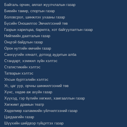
Байгаль орчин, аялал жуулчлалын газар
Биеийн тамир, спортын газар
Боловсрол, шинжлэх ухааны газар
Бүсийн Оношилгоо Эмчилгээний төв
Газрын харилцаа, барилга, хот байгуулалтын газар
Нийгмийн даатгалын газар
Онцгой байдлын газар
Орон нутгийн өмчийн газар
Санхүүгийн хяналт, дотоод аудитын алба
Стандарт, хэмжил зүйн хэлтэс
Статистикийн хэлтэс
Татварын хэлтэс
Улсын бүртгэлийн хэлтэс
Ус, цаг уур, орчны шинжилгээний төв
Хүнс, хөдөө аж ахуйн газар
Хүүхэд, гэр бүлийн хөгжил, хамгааллын газар
Хөгжимт драмын театр
Хөдөлмөр халамжийн үйлчилгээний газар
Цагдаагийн газар
Шүүхийн шийдвэр гүйцэтгэх газар