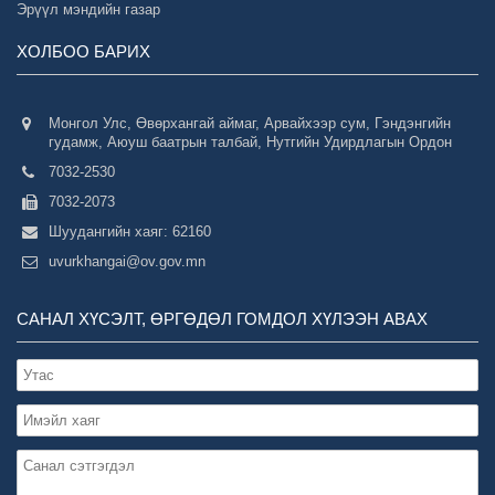
Эрүүл мэндийн газар
ХОЛБОО БАРИХ
Монгол Улс, Өвөрхангай аймаг, Арвайхээр сум, Гэндэнгийн
гудамж, Аюуш баатрын талбай, Нутгийн Удирдлагын Ордон
7032-2530
7032-2073
Шуудангийн хаяг: 62160
uvurkhangai@ov.gov.mn
САНАЛ ХҮСЭЛТ, ӨРГӨДӨЛ ГОМДОЛ ХҮЛЭЭН АВАХ