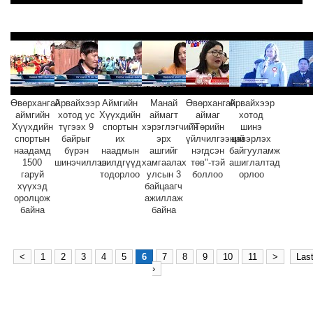
Өвөрхангай
Арвайхээр
Аймгийн
Манай
Өвөрхангай
Арвайхээр
аймгийн
хотод ус
Хүүхдийн
аймагт
аймаг
хотод
Хүүхдийн
түгээх 9
спортын
хэрэглэгчийн
"Төрийн
шинэ
спортын
байрыг
их
эрх
үйлчилгээний
цэвэрлэх
наадамд
бүрэн
наадмын
ашгийг
нэгдсэн
байгууламж
1500
шинэчиллээ
шилдгүүд
хамгаалах
төв"-тэй
ашиглалтад
гаруй
тодорлоо
улсын 3
боллоо
орлоо
хүүхэд
байцаагч
оролцож
ажиллаж
байна
байна
<
1
2
3
4
5
6
7
8
9
10
11
>
Las
›