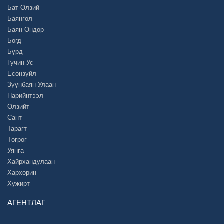
Бат-Өлзий
Баянгол
Баян-Өндөр
Богд
Бүрд
Гучин-Ус
Есөнзүйл
Зүүнбаян-Улаан
Нарийнтээл
Өлзийт
Сант
Тарагт
Төгрөг
Уянга
Хайрхандулаан
Хархорин
Хужирт
АГЕНТЛАГ