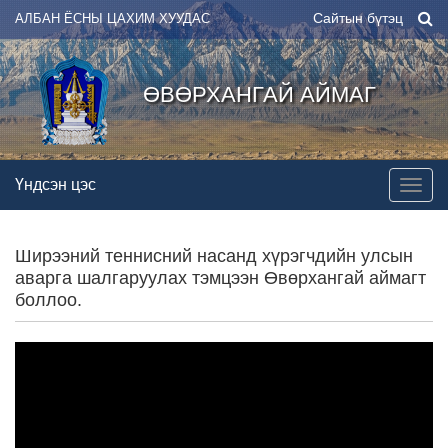
Сайтын бүтэц
АЛБАН ЁСНЫ ЦАХИМ ХУУДАС
ӨВӨРХАНГАЙ АЙМАГ
Үндсэн цэс
Ширээний теннисний насанд хүрэгчдийн улсын
аварга шалгаруулах тэмцээн Өвөрхангай аймагт
боллоо.