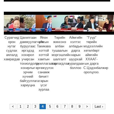
Сурагчид
Цахилгаан
Япон
Төрийн
Аймгийн
"Гүүр"
орон
дамжуулагчийн
улсын
жинхэнэ
хэлтэс
төрийн
нутаг
буруугаас
Такикава
албан
албадын
мэдээллийн
судлах
иргэдэд
хоттой
тушаалын
дарга
хөтөлбөрт
аялалд
хохирол
хоттой
мэргэшлийн
нарын
аймгийн
хамрагдав
учирсан
хамтын
шалгалт
шуурхай
ХХААГ-
тохиолдолд
ажиллагаагаа
зарлагдлаа
хуралдаан
ын дарга
хохирлыг
өргөжүүлэх
боллоо
С.Цэдэнбалжир
эрчим
санамж
оролцлоо.
хүчний
бичигт
байгууллага
гарын
хариуцна
үсэг
зурлаа
<
1
2
3
4
5
6
7
8
9
>
Last ›