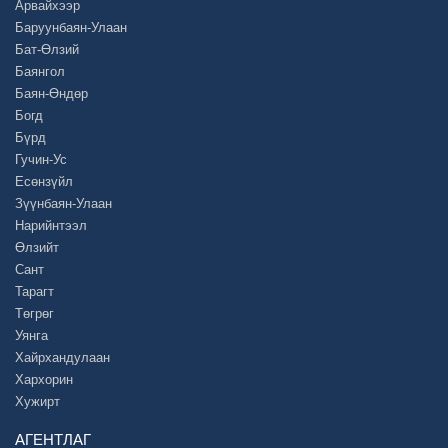
Арвайхээр
Баруунбаян-Улаан
Бат-Өлзий
Баянгол
Баян-Өндөр
Богд
Бүрд
Гучин-Ус
Есөнзүйл
Зүүнбаян-Улаан
Нарийнтээл
Өлзийт
Сант
Тарагт
Төгрөг
Уянга
Хайрхандулаан
Хархорин
Хужирт
АГЕНТЛАГ