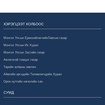
ХЭРЭГЦЭЭТ ХОЛБООС
Монгол Улсын ЕрөнхийлөгчийнТамгын газар
Монгол Улсын Их Хурал
Монгол Улсын Засгийн газар
Авлигатай тэмцэх газар
Төрийн албаны зөвлөл
Аймгийн иргэдийн Төлөөлөгчдийн Хурал
Орон нутгийн хөгжлийн сан
СУМД