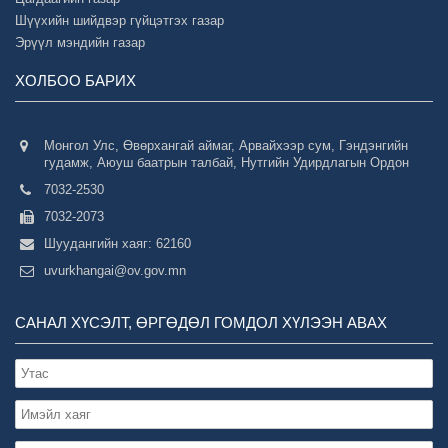
Шүүхийн шийдвэр гүйцэтгэх газар
Эрүүл мэндийн газар
ХОЛБОО БАРИХ
Монгол Улс, Өвөрхангай аймаг, Арвайхээр сум, Гэндэнгийн
гудамж, Аюуш баатрын талбай, Нутгийн Удирдлагын Ордон
7032-2530
7032-2073
Шуудангийн хаяг: 62160
uvurkhangai@ov.gov.mn
САНАЛ ХҮСЭЛТ, ӨРГӨДӨЛ ГОМДОЛ ХҮЛЭЭН АВАХ