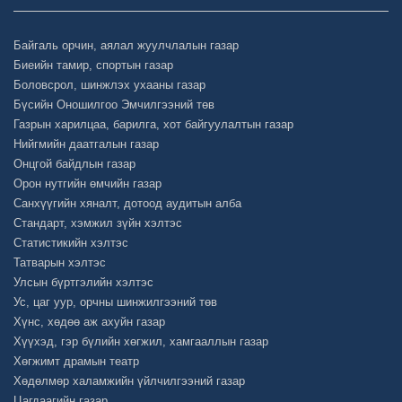
Байгаль орчин, аялал жуулчлалын газар
Биеийн тамир, спортын газар
Боловсрол, шинжлэх ухааны газар
Бүсийн Оношилгоо Эмчилгээний төв
Газрын харилцаа, барилга, хот байгуулалтын газар
Нийгмийн даатгалын газар
Онцгой байдлын газар
Орон нутгийн өмчийн газар
Санхүүгийн хяналт, дотоод аудитын алба
Стандарт, хэмжил зүйн хэлтэс
Статистикийн хэлтэс
Татварын хэлтэс
Улсын бүртгэлийн хэлтэс
Ус, цаг уур, орчны шинжилгээний төв
Хүнс, хөдөө аж ахуйн газар
Хүүхэд, гэр бүлийн хөгжил, хамгааллын газар
Хөгжимт драмын театр
Хөдөлмөр халамжийн үйлчилгээний газар
Цагдаагийн газар