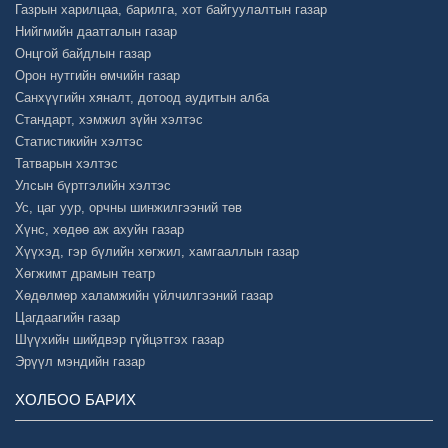
Газрын харилцаа, барилга, хот байгуулалтын газар
Нийгмийн даатгалын газар
Онцгой байдлын газар
Орон нутгийн өмчийн газар
Санхүүгийн хяналт, дотоод аудитын алба
Стандарт, хэмжил зүйн хэлтэс
Статистикийн хэлтэс
Татварын хэлтэс
Улсын бүртгэлийн хэлтэс
Ус, цаг уур, орчны шинжилгээний төв
Хүнс, хөдөө аж ахуйн газар
Хүүхэд, гэр бүлийн хөгжил, хамгааллын газар
Хөгжимт драмын театр
Хөдөлмөр халамжийн үйлчилгээний газар
Цагдаагийн газар
Шүүхийн шийдвэр гүйцэтгэх газар
Эрүүл мэндийн газар
ХОЛБОО БАРИХ