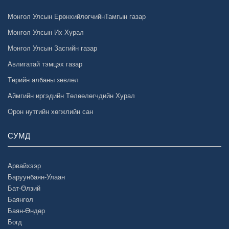
Монгол Улсын ЕрөнхийлөгчийнТамгын газар
Монгол Улсын Их Хурал
Монгол Улсын Засгийн газар
Авлигатай тэмцэх газар
Төрийн албаны зөвлөл
Аймгийн иргэдийн Төлөөлөгчдийн Хурал
Орон нутгийн хөгжлийн сан
СУМД
Арвайхээр
Баруунбаян-Улаан
Бат-Өлзий
Баянгол
Баян-Өндөр
Богд