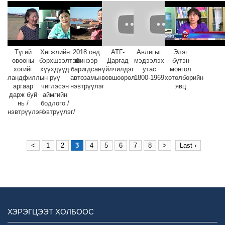
Түгий
Хөгжлийн
2018 онд
АТГ-
Авлигыг
Элэг
овооны
бэрхшээлтэй
шинээр
Даргад
мэдээлэх
бүтэн
хогийг
хүүхдүүд
баригдсан
үйлчилдэг
утас
монгол
ландфиллын
рүү
автозамын
зөвшөөрөл
1800-1969
хөтөлбөрийн
аргаар
чиглэсэн
нэвтрүүлэг
явц
дарж буй
аймгийн
нь /
бодлого /
нэвтрүүлэг/
нэвтрүүлэг/
<
1
2
3
4
5
6
7
8
>
Last ›
ХЭРЭГЦЭЭТ ХОЛБООС