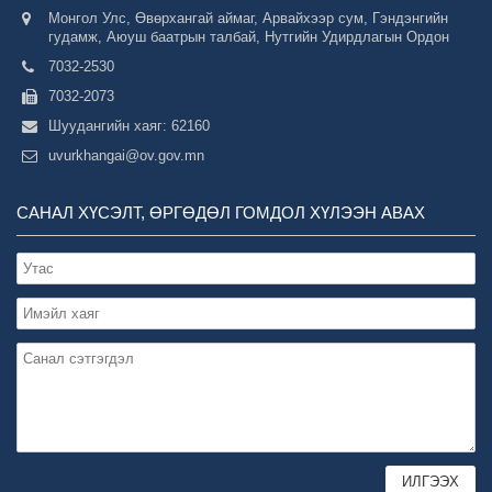
Монгол Улс, Өвөрхангай аймаг, Арвайхээр сум, Гэндэнгийн
гудамж, Аюуш баатрын талбай, Нутгийн Удирдлагын Ордон
7032-2530
7032-2073
Шуудангийн хаяг: 62160
uvurkhangai@ov.gov.mn
САНАЛ ХҮСЭЛТ, ӨРГӨДӨЛ ГОМДОЛ ХҮЛЭЭН АВАХ