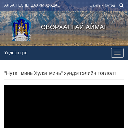
Сайтын бүтэц
АЛБАН ЁСНЫ ЦАХИМ ХУУДАС
ӨВӨРХАНГАЙ АЙМАГ
Үндсэн цэс
"Нутаг минь Хүлэг минь" хүндэтгэлийн тоглолт