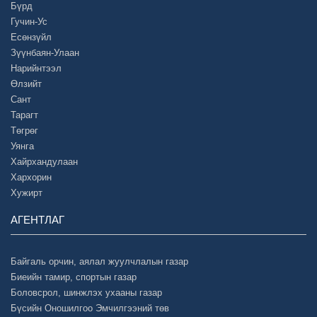
Бүрд
Гучин-Ус
Есөнзүйл
Зүүнбаян-Улаан
Нарийнтээл
Өлзийт
Сант
Тарагт
Төгрөг
Уянга
Хайрхандулаан
Хархорин
Хужирт
АГЕНТЛАГ
Байгаль орчин, аялал жуулчлалын газар
Биеийн тамир, спортын газар
Боловсрол, шинжлэх ухааны газар
Бүсийн Оношилгоо Эмчилгээний төв