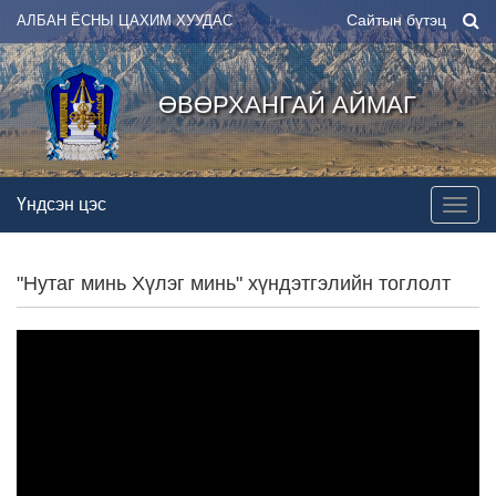
Сайтын бүтэц
АЛБАН ЁСНЫ ЦАХИМ ХУУДАС
ӨВӨРХАНГАЙ АЙМАГ
Үндсэн цэс
"Нутаг минь Хүлэг минь" хүндэтгэлийн тоглолт