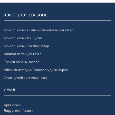
ХЭРЭГЦЭЭТ ХОЛБООС
Монгол Улсын ЕрөнхийлөгчийнТамгын газар
Монгол Улсын Их Хурал
Монгол Улсын Засгийн газар
Авлигатай тэмцэх газар
Төрийн албаны зөвлөл
Аймгийн иргэдийн Төлөөлөгчдийн Хурал
Орон нутгийн хөгжлийн сан
СУМД
Арвайхээр
Баруунбаян-Улаан