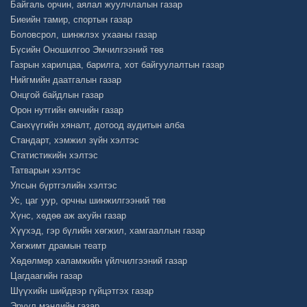
Байгаль орчин, аялал жуулчлалын газар
Биеийн тамир, спортын газар
Боловсрол, шинжлэх ухааны газар
Бүсийн Оношилгоо Эмчилгээний төв
Газрын харилцаа, барилга, хот байгуулалтын газар
Нийгмийн даатгалын газар
Онцгой байдлын газар
Орон нутгийн өмчийн газар
Санхүүгийн хяналт, дотоод аудитын алба
Стандарт, хэмжил зүйн хэлтэс
Статистикийн хэлтэс
Татварын хэлтэс
Улсын бүртгэлийн хэлтэс
Ус, цаг уур, орчны шинжилгээний төв
Хүнс, хөдөө аж ахуйн газар
Хүүхэд, гэр бүлийн хөгжил, хамгааллын газар
Хөгжимт драмын театр
Хөдөлмөр халамжийн үйлчилгээний газар
Цагдаагийн газар
Шүүхийн шийдвэр гүйцэтгэх газар
Эрүүл мэндийн газар