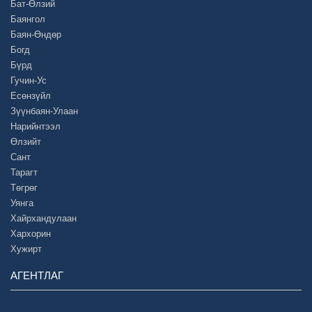
Бат-Өлзий
Баянгол
Баян-Өндөр
Богд
Бүрд
Гучин-Ус
Есөнзүйл
Зүүнбаян-Улаан
Нарийнтээл
Өлзийт
Сант
Тарагт
Төгрөг
Уянга
Хайрхандулаан
Хархорин
Хужирт
АГЕНТЛАГ