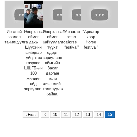
Иргэний
Өвөрхангай
Өвөрхангай
"Арвагар
"Арвагар
зөвлөл
аймаг
аймаг
хээр
хээр
танилцуулга
дахь
байгуулагдсан
Horse
Horse
Шүүхийн
түүхт
festival"
festival"
шийдвэр
өдөрт
гүйцэтгэх
зориулсан
газраас
аймгийн
ШШГБ-ын
Засаг
100
даргын
жилийн
теле
ойд
хичээлийг
зориулав.
толилуулж
байна.
‹ First
<
10
11
12
13
14
15