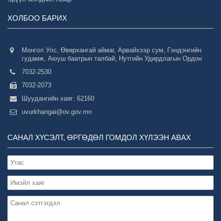
ХОЛБОО БАРИХ
Монгол Улс, Өвөрхангай аймаг, Арвайхээр сум, Гэндэнгийн
гудамж, Аюуш баатрын талбай, Нутгийн Удирдлагын Ордон
7032-2530
7032-2073
Шуудангийн хаяг: 62160
uvurkhangai@ov.gov.mn
САНАЛ ХҮСЭЛТ, ӨРГӨДӨЛ ГОМДОЛ ХҮЛЭЭН АВАХ