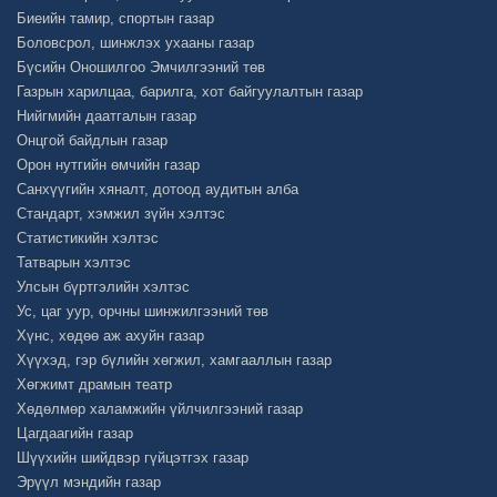
Биеийн тамир, спортын газар
Боловсрол, шинжлэх ухааны газар
Бүсийн Оношилгоо Эмчилгээний төв
Газрын харилцаа, барилга, хот байгуулалтын газар
Нийгмийн даатгалын газар
Онцгой байдлын газар
Орон нутгийн өмчийн газар
Санхүүгийн хяналт, дотоод аудитын алба
Стандарт, хэмжил зүйн хэлтэс
Статистикийн хэлтэс
Татварын хэлтэс
Улсын бүртгэлийн хэлтэс
Ус, цаг уур, орчны шинжилгээний төв
Хүнс, хөдөө аж ахуйн газар
Хүүхэд, гэр бүлийн хөгжил, хамгааллын газар
Хөгжимт драмын театр
Хөдөлмөр халамжийн үйлчилгээний газар
Цагдаагийн газар
Шүүхийн шийдвэр гүйцэтгэх газар
Эрүүл мэндийн газар