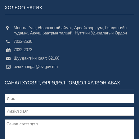
ХОЛБОО БАРИХ
Монгол Улс, Өвөрхангай аймаг, Арвайхээр сум, Гэндэнгийн
гудамж, Аюуш баатрын талбай, Нутгийн Удирдлагын Ордон
7032-2530
7032-2073
Шуудангийн хаяг: 62160
uvurkhangai@ov.gov.mn
САНАЛ ХҮСЭЛТ, ӨРГӨДӨЛ ГОМДОЛ ХҮЛЭЭН АВАХ