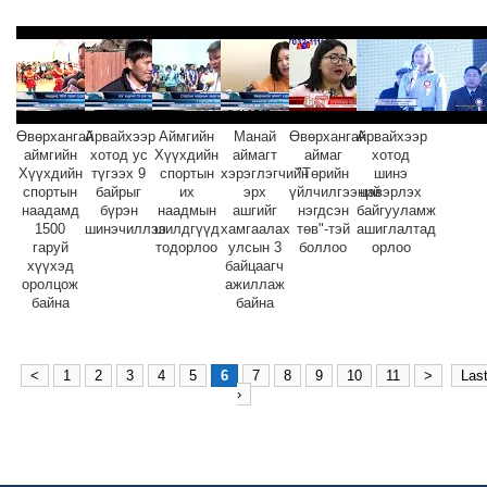
Өвөрхангай
Арвайхээр
Аймгийн
Манай
Өвөрхангай
Арвайхээр
аймгийн
хотод ус
Хүүхдийн
аймагт
аймаг
хотод
Хүүхдийн
түгээх 9
спортын
хэрэглэгчийн
"Төрийн
шинэ
спортын
байрыг
их
эрх
үйлчилгээний
цэвэрлэх
наадамд
бүрэн
наадмын
ашгийг
нэгдсэн
байгууламж
1500
шинэчиллээ
шилдгүүд
хамгаалах
төв"-тэй
ашиглалтад
гаруй
тодорлоо
улсын 3
боллоо
орлоо
хүүхэд
байцаагч
оролцож
ажиллаж
байна
байна
<
1
2
3
4
5
6
7
8
9
10
11
>
Las
›