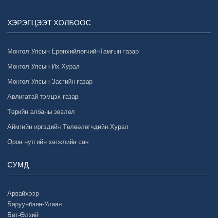
ХЭРЭГЦЭЭТ ХОЛБООС
Монгол Улсын ЕрөнхийлөгчийнТамгын газар
Монгол Улсын Их Хурал
Монгол Улсын Засгийн газар
Авлигатай тэмцэх газар
Төрийн албаны зөвлөл
Аймгийн иргэдийн Төлөөлөгчдийн Хурал
Орон нутгийн хөгжлийн сан
СУМД
Арвайхээр
Баруунбаян-Улаан
Бат-Өлзий