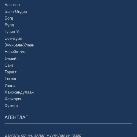
Баянгол
Баян-Өндөр
Богд
Бүрд
Гучин-Ус
Есөнзүйл
Зүүнбаян-Улаан
Нарийнтээл
Өлзийт
Сант
Тарагт
Төгрөг
Уянга
Хайрхандулаан
Хархорин
Хужирт
АГЕНТЛАГ
Байгаль орчин, аялал жуулчлалын газар