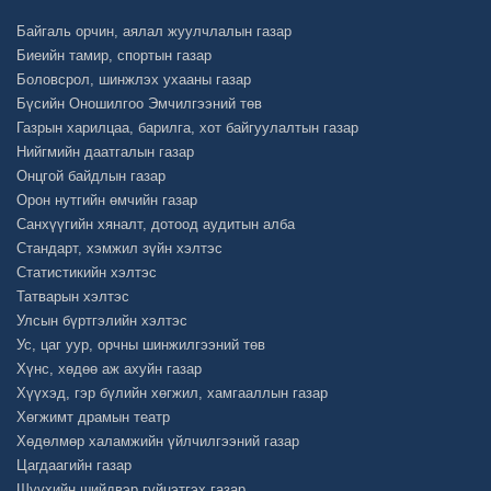
Байгаль орчин, аялал жуулчлалын газар
Биеийн тамир, спортын газар
Боловсрол, шинжлэх ухааны газар
Бүсийн Оношилгоо Эмчилгээний төв
Газрын харилцаа, барилга, хот байгуулалтын газар
Нийгмийн даатгалын газар
Онцгой байдлын газар
Орон нутгийн өмчийн газар
Санхүүгийн хяналт, дотоод аудитын алба
Стандарт, хэмжил зүйн хэлтэс
Статистикийн хэлтэс
Татварын хэлтэс
Улсын бүртгэлийн хэлтэс
Ус, цаг уур, орчны шинжилгээний төв
Хүнс, хөдөө аж ахуйн газар
Хүүхэд, гэр бүлийн хөгжил, хамгааллын газар
Хөгжимт драмын театр
Хөдөлмөр халамжийн үйлчилгээний газар
Цагдаагийн газар
Шүүхийн шийдвэр гүйцэтгэх газар