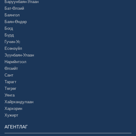
Баруунбаян-Улаан
Бат-Өлзий
Баянгол
Баян-Өндөр
Богд
Бүрд
Гучин-Ус
Есөнзүйл
Зүүнбаян-Улаан
Нарийнтээл
Өлзийт
Сант
Тарагт
Төгрөг
Уянга
Хайрхандулаан
Хархорин
Хужирт
АГЕНТЛАГ