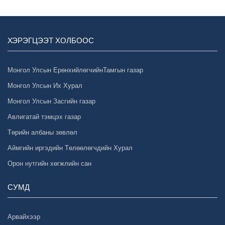
ХЭРЭГЦЭЭТ ХОЛБООС
Монгол Улсын ЕрөнхийлөгчийнТамгын газар
Монгол Улсын Их Хурал
Монгол Улсын Засгийн газар
Авлигатай тэмцэх газар
Төрийн албаны зөвлөл
Аймгийн иргэдийн Төлөөлөгчдийн Хурал
Орон нутгийн хөгжлийн сан
СУМД
Арвайхээр