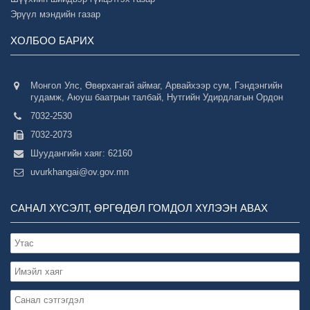
Эрүүл мэндийн газар
ХОЛБОО БАРИХ
Монгол Улс, Өвөрхангай аймаг, Арвайхээр сум, Гэндэнгийн
гудамж, Аюуш баатрын талбай, Нутгийн Удирдлагын Ордон
7032-2530
7032-2073
Шуудангийн хаяг: 62160
uvurkhangai@ov.gov.mn
САНАЛ ХҮСЭЛТ, ӨРГӨДӨЛ ГОМДОЛ ХҮЛЭЭН АВАХ