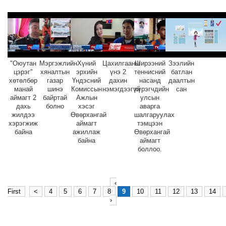
"Оюутан
Мэргэжлийн
Хүний
Цахилгааны
Ширээний
Зээлийн
цэрэг"
хяналтын
эрхийн
үнэ 2
теннисний
батлан
хөтөлбөр
газар
Үндэсний
дахин
насанд
даалтын
манай
шинэ
Комиссын
нэмэгдээгүй
хүрэгчдийн
сан
аймагт 2
байртай
Ажлын
улсын
дахь
болно
хэсэг
аварга
жилдээ
Өвөрхангай
шалгаруулах
хэрэгжиж
аймагт
тэмцээн
байна
ажиллаж
Өвөрхангай
байна
аймагт
боллоо.
‹
First
<
4
5
6
7
8
9
10
11
12
13
14
›