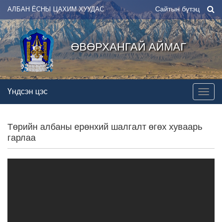
Сайтын бүтэц
АЛБАН ЁСНЫ ЦАХИМ ХУУДАС
ӨВӨРХАНГАЙ АЙМАГ
Үндсэн цэс
Төрийн албаны ерөнхий шалгалт өгөх хуваарь
гарлаа