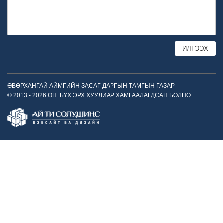
ӨВӨРХАНГАЙ АЙМГИЙН ЗАСАГ ДАРГЫН ТАМГЫН ГАЗАР
© 2013 - 2026 ОН. БҮХ ЭРХ ХУУЛИАР ХАМГААЛАГДСАН БОЛНО