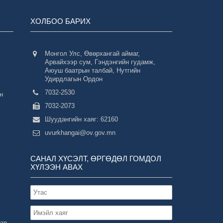
ХОЛБОО БАРИХ
Монгол Улс, Өвөрхангай аймаг,
Арвайхээр сум, Гэндэнгийн гудамж,
Аюуш баатрын талбай, Нутгийн
Удирдлагын Ордон
7032-2530
н
7032-2073
Шуудангийн хаяг: 62160
uvurkhangai@ov.gov.mn
САНАЛ ХҮСЭЛТ, ӨРГӨДӨЛ ГОМДОЛ
ХҮЛЭЭН АВАХ
зар