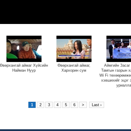
Өвөрхангай аймаг Хүйсийн
Өвөрхангай аймаг,
Аймгийн Засаг
Найман Нуур
Хархорин сум
Тамгын газрын х
Wi Fi төхөөрөмжө
хэвшихийг эцэг 
уриалл
1
2
3
4
5
6
>
Last ›