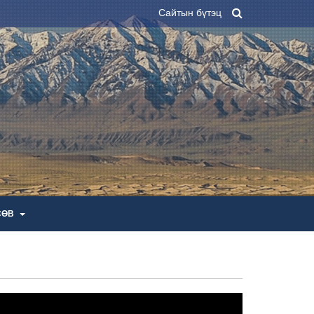
Сайтын бүтэц
СӨВ