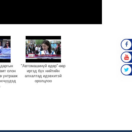
FAC
 даргын
"Автомашинүй өдөр"-өөр
YOU
амт олон
иргэд бүх нийтийн
ө унтрааж
алхалтад идэвхитэй
TWIT
эхчүүдэд
оролцлоо
а