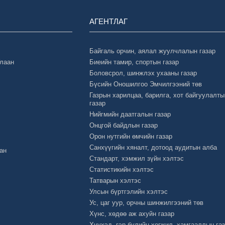
АГЕНТЛАГ
Байгаль орчин, аялал жуулчлалын газар
Улаан
Биеийн тамир, спортын газар
Боловсрол, шинжлэх ухааны газар
Бүсийн Оношилгоо Эмчилгээний төв
Газрын харилцаа, барилга, хот байгуулалты
газар
Нийгмийн даатгалын газар
Онцгой байдлын газар
Орон нутгийн өмчийн газар
Санхүүгийн хяналт, дотоод аудитын алба
ан
Стандарт, хэмжил зүйн хэлтэс
Статистикийн хэлтэс
Татварын хэлтэс
Улсын бүртгэлийн хэлтэс
Ус, цаг уур, орчны шинжилгээний төв
Хүнс, хөдөө аж ахуйн газар
Хүүхэд, гэр бүлийн хөгжил, хамгааллын га