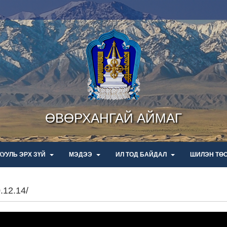
ӨВӨРХАНГАЙ АЙМАГ
ХУУЛЬ ЭРХ ЗҮЙ
МЭДЭЭ
ИЛ ТОД БАЙДАЛ
ШИЛЭН ТӨ
12.14/