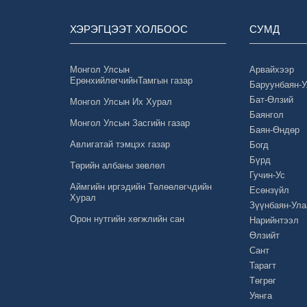
ХЭРЭГЦЭЭТ ХОЛБООС
СУМД
Монгол Улсын
Арвайхээр
ЕрөнхийлөгчийнТамгын газар
Баруунбаян-
Бат-Өлзий
Монгол Улсын Их Хурал
Баянгол
Монгол Улсын Засгийн газар
Баян-Өндөр
Авлигатай тэмцэх газар
Богд
Бүрд
Төрийн албаны зөвлөл
Гучин-Ус
Аймгийн иргэдийн Төлөөлөгчдийн
Есөнзүйл
Хурал
Зүүнбаян-Ула
Орон нутгийн хөгжлийн сан
Нарийнтээл
Өлзийт
Сант
Тарагт
Төгрөг
Уянга