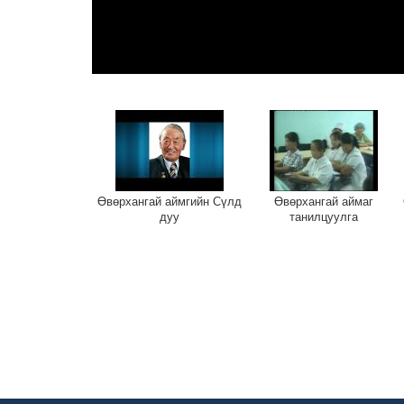
Өвөрхангай аймгийн Сүлд
Өвөрхангай аймаг
дуу
танилцуулга