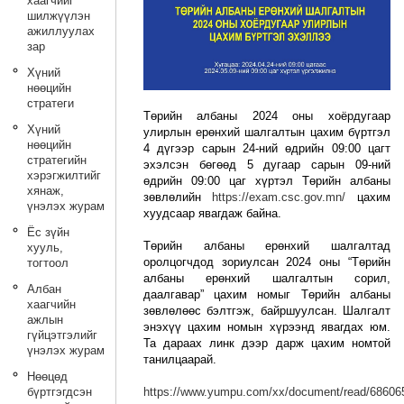
хаагчийг
шилжүүлэн
ажиллуулах
зар
Хүний
нөөцийн
стратеги
Төрийн албаны 2024 оны хоёрдугаар
Хүний
улирлын ерөнхий шалгалтын цахим бүртгэл
нөөцийн
4 дүгээр сарын 24-ний өдрийн 09:00 цагт
стратегийн
эхэлсэн бөгөөд 5 дугаар сарын 09-ний
хэрэгжилтийг
өдрийн 09:00 цаг хүртэл Төрийн албаны
хянаж,
зөвлөлийн
https://exam.csc.gov.mn/
цахим
үнэлэх журам
хуудсаар явагдаж байна.
Ёс зүйн
Төрийн албаны ерөнхий шалгалтад
хууль,
оролцогчдод зориулсан 2024 оны “Төрийн
тогтоол
албаны ерөнхий шалгалтын сорил,
Албан
даалгавар” цахим номыг Төрийн албаны
хаагчийн
зөвлөлөөс бэлтгэж, байршуулсан. Шалгалт
ажлын
энэхүү цахим номын хүрээнд явагдах юм.
гүйцэтгэлийг
Та дараах линк дээр дарж цахим номтой
үнэлэх журам
танилцаарай.
Нөөцөд
бүртгэгдсэн
https://www.yumpu.com/xx/document/read/68606