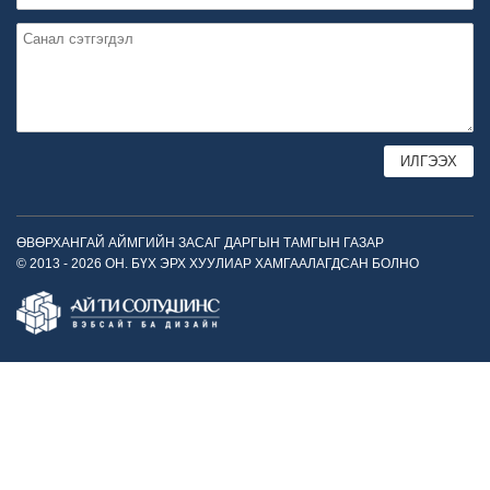
ӨВӨРХАНГАЙ АЙМГИЙН ЗАСАГ ДАРГЫН ТАМГЫН ГАЗАР
© 2013 - 2026 ОН. БҮХ ЭРХ ХУУЛИАР ХАМГААЛАГДСАН БОЛНО