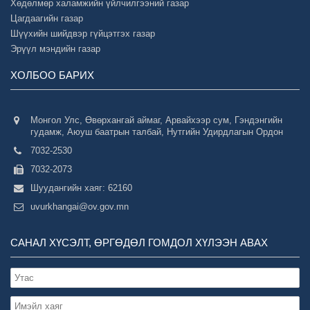
Хөдөлмөр халамжийн үйлчилгээний газар
Цагдаагийн газар
Шүүхийн шийдвэр гүйцэтгэх газар
Эрүүл мэндийн газар
ХОЛБОО БАРИХ
Монгол Улс, Өвөрхангай аймаг, Арвайхээр сум, Гэндэнгийн
гудамж, Аюуш баатрын талбай, Нутгийн Удирдлагын Ордон
7032-2530
7032-2073
Шуудангийн хаяг: 62160
uvurkhangai@ov.gov.mn
САНАЛ ХҮСЭЛТ, ӨРГӨДӨЛ ГОМДОЛ ХҮЛЭЭН АВАХ