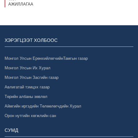
АЖИЛЛАГАА
ХЭРЭГЦЭЭТ ХОЛБООС
Монгол Улсын ЕрөнхийлөгчийнТамгын газар
Монгол Улсын Их Хурал
Монгол Улсын Засгийн газар
Авлигатай тэмцэх газар
Төрийн албаны зөвлөл
Аймгийн иргэдийн Төлөөлөгчдийн Хурал
Орон нутгийн хөгжлийн сан
СУМД