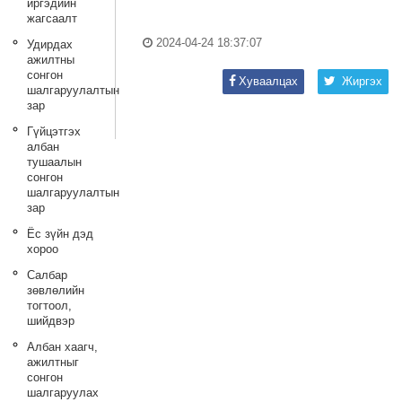
иргэдийн
жагсаалт
2024-04-24 18:37:07
Удирдах
ажилтны
сонгон
Хуваалцах
Жиргэх
шалгаруулалтын
зар
Гүйцэтгэх
албан
тушаалын
сонгон
шалгаруулалтын
зар
Ёс зүйн дэд
хороо
Салбар
зөвлөлийн
тогтоол,
шийдвэр
Албан хаагч,
ажилтныг
сонгон
шалгаруулах