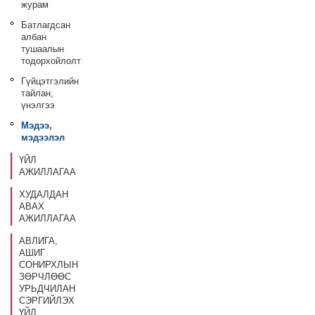
журам
Батлагдсан
албан
тушаалын
тодорхойлолт
Гүйцэтгэлийн
тайлан,
үнэлгээ
Мэдээ,
мэдээлэл
ҮЙЛ
АЖИЛЛАГАА
ХУДАЛДАН
АВАХ
АЖИЛЛАГАА
АВЛИГА,
АШИГ
СОНИРХЛЫН
ЗӨРЧЛӨӨС
УРЬДЧИЛАН
СЭРГИЙЛЭХ
ҮЙЛ