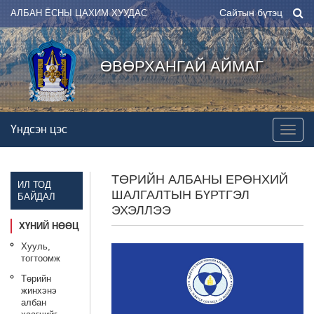
Сайтын бүтэц
АЛБАН ЁСНЫ ЦАХИМ ХУУДАС
ӨВӨРХАНГАЙ АЙМАГ
Үндсэн цэс
ТӨРИЙН АЛБАНЫ ЕРӨНХИЙ
ИЛ ТОД
ШАЛГАЛТЫН БҮРТГЭЛ
БАЙДАЛ
ЭХЭЛЛЭЭ
ХҮНИЙ НӨӨЦ
Хууль,
тогтоомж
Төрийн
жинхэнэ
албан