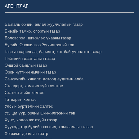
АГЕНТЛАГ
Байгаль орчин, аялал жуулчлалын газар
Биеийн тамир, спортын газар
Боловсрол, шинжлэх ухааны газар
Бүсийн Оношилгоо Эмчилгээний төв
Газрын харилцаа, барилга, хот байгуулалтын газар
Нийгмийн даатгалын газар
Онцгой байдлын газар
Орон нутгийн өмчийн газар
Санхүүгийн хяналт, дотоод аудитын алба
Стандарт, хэмжил зүйн хэлтэс
Статистикийн хэлтэс
Татварын хэлтэс
Улсын бүртгэлийн хэлтэс
Ус, цаг уур, орчны шинжилгээний төв
Хүнс, хөдөө аж ахуйн газар
Хүүхэд, гэр бүлийн хөгжил, хамгааллын газар
Хөгжимт драмын театр