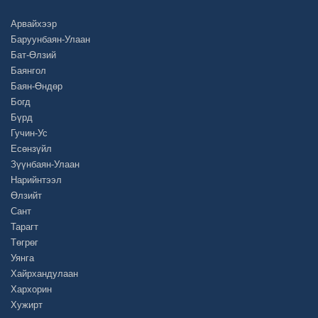
Арвайхээр
Баруунбаян-Улаан
Бат-Өлзий
Баянгол
Баян-Өндөр
Богд
Бүрд
Гучин-Ус
Есөнзүйл
Зүүнбаян-Улаан
Нарийнтээл
Өлзийт
Сант
Тарагт
Төгрөг
Уянга
Хайрхандулаан
Хархорин
Хужирт