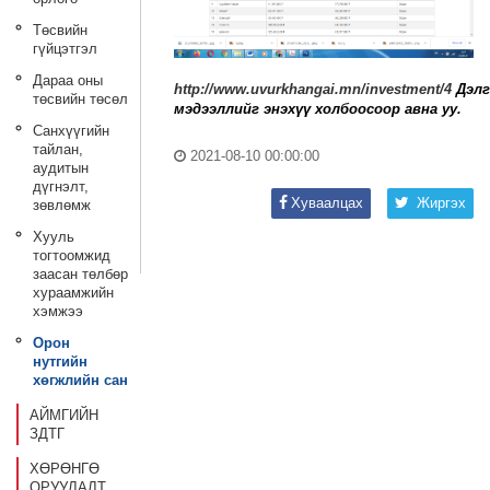
Төсвийн
гүйцэтгэл
Дараа оны
http://www.uvurkhangai.mn/investment/4
Дэлг
төсвийн төсөл
мэдээллийг энэхүү холбоосоор авна уу.
Санхүүгийн
тайлан,
2021-08-10 00:00:00
аудитын
дүгнэлт,
Хуваалцах
Жиргэх
зөвлөмж
Хууль
тогтоомжид
заасан төлбөр
хураамжийн
хэмжээ
Орон
нутгийн
хөгжлийн сан
АЙМГИЙН
ЗДТГ
ХӨРӨНГӨ
ОРУУЛАЛТ