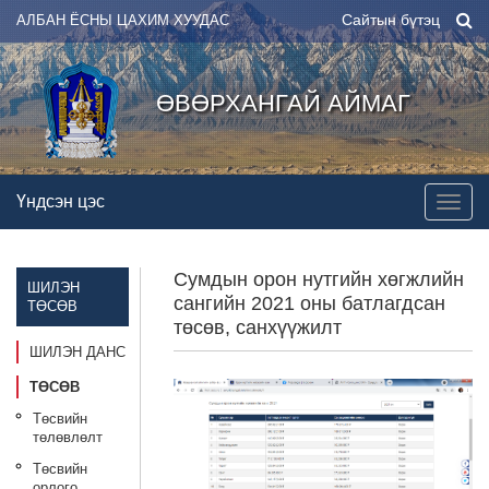
Сайтын бүтэц
АЛБАН ЁСНЫ ЦАХИМ ХУУДАС
ӨВӨРХАНГАЙ АЙМАГ
Үндсэн цэс
Сумдын орон нутгийн хөгжлийн
ШИЛЭН
сангийн 2021 оны батлагдсан
ТӨСӨВ
төсөв, санхүүжилт
ШИЛЭН ДАНС
ТӨСӨВ
Төсвийн
төлөвлөлт
Төсвийн
орлого