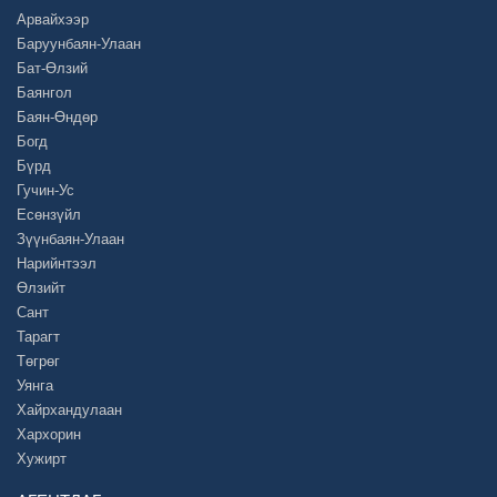
Арвайхээр
Баруунбаян-Улаан
Бат-Өлзий
Баянгол
Баян-Өндөр
Богд
Бүрд
Гучин-Ус
Есөнзүйл
Зүүнбаян-Улаан
Нарийнтээл
Өлзийт
Сант
Тарагт
Төгрөг
Уянга
Хайрхандулаан
Хархорин
Хужирт