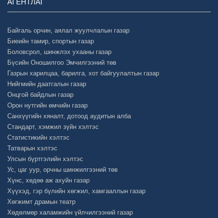
АГЕНТЛАГ
Байгаль орчин, аялал жуулчлалын газар
Биеийн тамир, спортын газар
Боловсрол, шинжлэх ухааны газар
Бүсийн Оношилгоо Эмчилгээний төв
Газрын харилцаа, барилга, хот байгуулалтын газар
Нийгмийн даатгалын газар
Онцгой байдлын газар
Орон нутгийн өмчийн газар
Санхүүгийн хяналт, дотоод аудитын алба
Стандарт, хэмжил зүйн хэлтэс
Статистикийн хэлтэс
Татварын хэлтэс
Улсын бүртгэлийн хэлтэс
Ус, цаг уур, орчны шинжилгээний төв
Хүнс, хөдөө аж ахуйн газар
Хүүхэд, гэр бүлийн хөгжил, хамгааллын газар
Хөгжимт драмын театр
Хөдөлмөр халамжийн үйлчилгээний газар