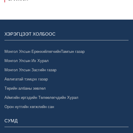
ХЭРЭГЦЭЭТ ХОЛБООС
Монгол Улсын ЕрөнхийлөгчийнТамгын газар
Монгол Улсын Их Хурал
Монгол Улсын Засгийн газар
Авлигатай тэмцэх газар
Төрийн албаны зөвлөл
Аймгийн иргэдийн Төлөөлөгчдийн Хурал
Орон нутгийн хөгжлийн сан
СУМД