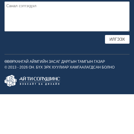
ӨВӨРХАНГАЙ АЙМГИЙН ЗАСАГ ДАРГЫН ТАМГЫН ГАЗАР
© 2013 - 2026 ОН. БҮХ ЭРХ ХУУЛИАР ХАМГААЛАГДСАН БОЛНО