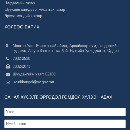
Цагдаагийн газар
Шүүхийн шийдвэр гүйцэтгэх газар
Эрүүл мэндийн газар
ХОЛБОО БАРИХ
Монгол Улс, Өвөрхангай аймаг, Арвайхээр сум, Гэндэнгийн
гудамж, Аюуш баатрын талбай, Нутгийн Удирдлагын Ордон
7032-2530
7032-2073
Шуудангийн хаяг: 62160
uvurkhangai@ov.gov.mn
САНАЛ ХҮСЭЛТ, ӨРГӨДӨЛ ГОМДОЛ ХҮЛЭЭН АВАХ