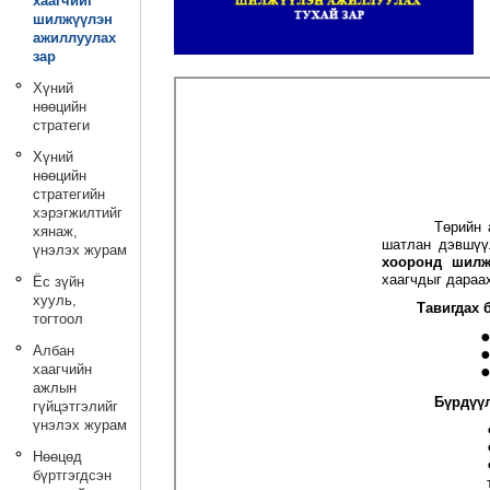
хаагчийг
шилжүүлэн
ажиллуулах
зар
Хүний
нөөцийн
стратеги
Хүний
нөөцийн
стратегийн
хэрэгжилтийг
хянаж,
үнэлэх журам
Ёс зүйн
хууль,
тогтоол
Албан
хаагчийн
ажлын
гүйцэтгэлийг
үнэлэх журам
Нөөцөд
бүртгэгдсэн