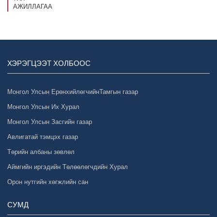
АЖИЛЛАГАА
ХЭРЭГЦЭЭТ ХОЛБООС
Монгол Улсын ЕрөнхийлөгчийнТамгын газар
Монгол Улсын Их Хурал
Монгол Улсын Засгийн газар
Авлигатай тэмцэх газар
Төрийн албаны зөвлөл
Аймгийн иргэдийн Төлөөлөгчдийн Хурал
Орон нутгийн хөгжлийн сан
СУМД