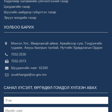
Хөдөлмөр халамжийн үйлчилгээний газар
Цагдаагийн газар
Шүүхийн шийдвэр гүйцэтгэх газар
Эрүүл мэндийн газар
ХОЛБОО БАРИХ
Монгол Улс, Өвөрхангай аймаг, Арвайхээр сум, Гэндэнгийн
гудамж, Аюуш баатрын талбай, Нутгийн Удирдлагын Ордон
7032-2530
7032-2073
Шуудангийн хаяг: 62160
uvurkhangai@ov.gov.mn
САНАЛ ХҮСЭЛТ, ӨРГӨДӨЛ ГОМДОЛ ХҮЛЭЭН АВАХ