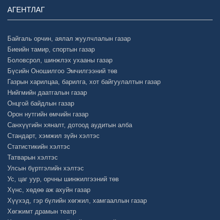
АГЕНТЛАГ
Байгаль орчин, аялал жуулчлалын газар
Биеийн тамир, спортын газар
Боловсрол, шинжлэх ухааны газар
Бүсийн Оношилгоо Эмчилгээний төв
Газрын харилцаа, барилга, хот байгуулалтын газар
Нийгмийн даатгалын газар
Онцгой байдлын газар
Орон нутгийн өмчийн газар
Санхүүгийн хяналт, дотоод аудитын алба
Стандарт, хэмжил зүйн хэлтэс
Статистикийн хэлтэс
Татварын хэлтэс
Улсын бүртгэлийн хэлтэс
Ус, цаг уур, орчны шинжилгээний төв
Хүнс, хөдөө аж ахуйн газар
Хүүхэд, гэр бүлийн хөгжил, хамгааллын газар
Хөгжимт драмын театр