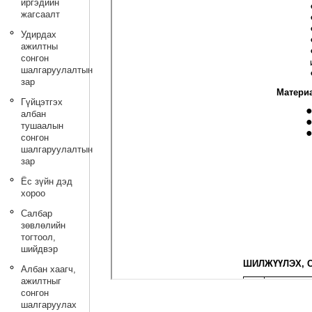
иргэдийн
жагсаалт
Удирдах
ажилтны
сонгон
шалгаруулалтын
зар
Гүйцэтгэх
албан
тушаалын
сонгон
шалгаруулалтын
зар
Ёс зүйн дэд
хороо
Салбар
зөвлөлийн
тогтоол,
шийдвэр
Албан хаагч,
ажилтныг
сонгон
шалгаруулах