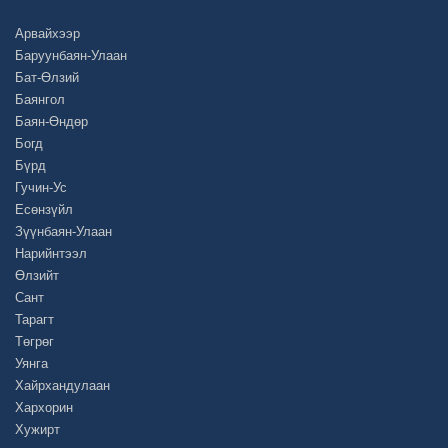
Арвайхээр
Баруунбаян-Улаан
Бат-Өлзий
Баянгол
Баян-Өндөр
Богд
Бүрд
Гучин-Ус
Есөнзүйл
Зүүнбаян-Улаан
Нарийнтээл
Өлзийт
Сант
Тарагт
Төгрөг
Уянга
Хайрхандулаан
Хархорин
Хужирт