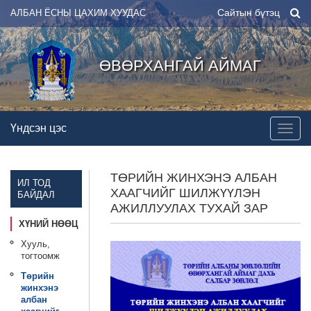
Сайтын бүтэц
АЛБАН ЁСНЫ ЦАХИМ ХУУДАС
ӨВӨРХАНГАЙ АЙМАГ
Үндсэн цэс
ТӨРИЙН ЖИНХЭНЭ АЛБАН
ИЛ ТОД
ХААГЧИЙГ ШИЛЖҮҮЛЭН
БАЙДАЛ
АЖИЛЛУУЛАХ ТУХАЙ ЗАР
ХҮНИЙ НӨӨЦ
Хууль,
тогтоомж
Төрийн
жинхэнэ
албан