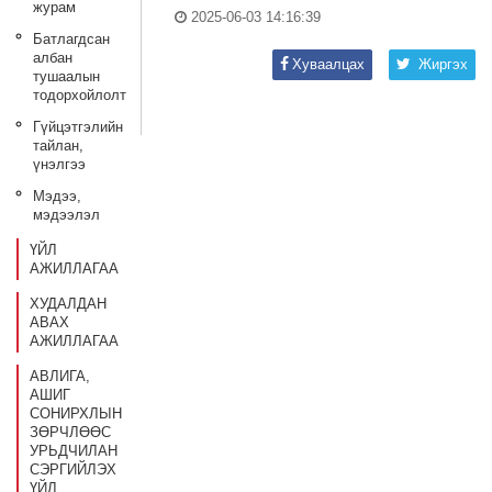
журам
2025-06-03 14:16:39
Батлагдсан
албан
Хуваалцах
Жиргэх
тушаалын
тодорхойлолт
Гүйцэтгэлийн
тайлан,
үнэлгээ
Мэдээ,
мэдээлэл
ҮЙЛ
АЖИЛЛАГАА
ХУДАЛДАН
АВАХ
АЖИЛЛАГАА
АВЛИГА,
АШИГ
СОНИРХЛЫН
ЗӨРЧЛӨӨС
УРЬДЧИЛАН
СЭРГИЙЛЭХ
ҮЙЛ