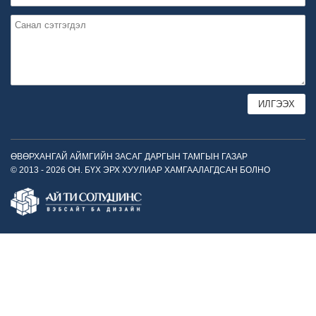
ӨВӨРХАНГАЙ АЙМГИЙН ЗАСАГ ДАРГЫН ТАМГЫН ГАЗАР
© 2013 - 2026 ОН. БҮХ ЭРХ ХУУЛИАР ХАМГААЛАГДСАН БОЛНО