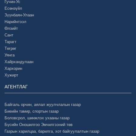
Гучин-Ус
Есөнзүйл
Зүүнбаян-Улаан
Нарийнтээл
Өлзийт
Сант
Тарагт
Төгрөг
Уянга
Хайрхандулаан
Хархорин
Хужирт
АГЕНТЛАГ
Байгаль орчин, аялал жуулчлалын газар
Биеийн тамир, спортын газар
Боловсрол, шинжлэх ухааны газар
Бүсийн Оношилгоо Эмчилгээний төв
Газрын харилцаа, барилга, хот байгуулалтын газар