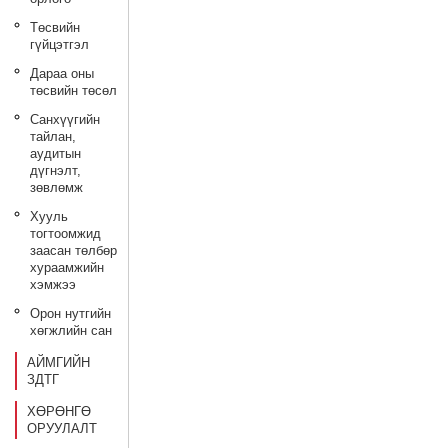
Төсвийн
гүйцэтгэл
Дараа оны
төсвийн төсөл
Санхүүгийн
тайлан,
аудитын
дүгнэлт,
зөвлөмж
Хууль
тогтоомжид
заасан төлбөр
хураамжийн
хэмжээ
Орон нутгийн
хөгжлийн сан
АЙМГИЙН
ЗДТГ
ХӨРӨНГӨ
ОРУУЛАЛТ