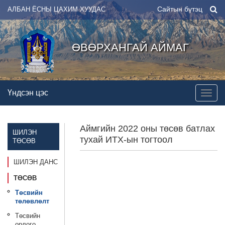
Сайтын бүтэц
АЛБАН ЁСНЫ ЦАХИМ ХУУДАС
ӨВӨРХАНГАЙ АЙМАГ
Үндсэн цэс
Аймгийн 2022 оны төсөв батлах
ШИЛЭН
тухай ИТХ-ын тогтоол
ТӨСӨВ
ШИЛЭН ДАНС
ТӨСӨВ
Төсвийн
төлөвлөлт
Төсвийн
орлого