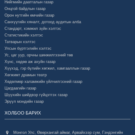
Нийгмийн даатгалын газар
Онцгой байдлын газар
Орон нутгийн өмчийн газар
Санхүүгийн хяналт, дотоод аудитын алба
Стандарт, хэмжил зүйн хэлтэс
Статистикийн хэлтэс
Татварын хэлтэс
Улсын бүртгэлийн хэлтэс
Ус, цаг уур, орчны шинжилгээний төв
Хүнс, хөдөө аж ахуйн газар
Хүүхэд, гэр бүлийн хөгжил, хамгааллын газар
Хөгжимт драмын театр
Хөдөлмөр халамжийн үйлчилгээний газар
Цагдаагийн газар
Шүүхийн шийдвэр гүйцэтгэх газар
Эрүүл мэндийн газар
ХОЛБОО БАРИХ
Монгол Улс, Өвөрхангай аймаг, Арвайхээр сум, Гэндэнгийн