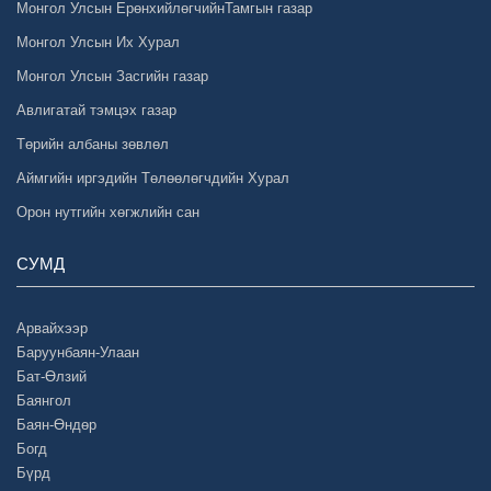
Монгол Улсын ЕрөнхийлөгчийнТамгын газар
Монгол Улсын Их Хурал
Монгол Улсын Засгийн газар
Авлигатай тэмцэх газар
Төрийн албаны зөвлөл
Аймгийн иргэдийн Төлөөлөгчдийн Хурал
Орон нутгийн хөгжлийн сан
СУМД
Арвайхээр
Баруунбаян-Улаан
Бат-Өлзий
Баянгол
Баян-Өндөр
Богд
Бүрд