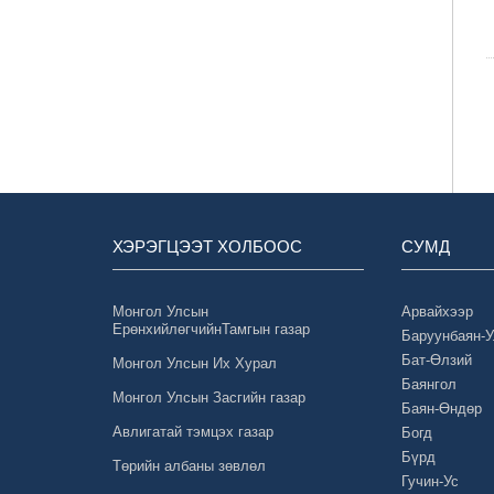
ХЭРЭГЦЭЭТ ХОЛБООС
СУМД
Монгол Улсын
Арвайхээр
ЕрөнхийлөгчийнТамгын газар
Баруунбаян-
Бат-Өлзий
Монгол Улсын Их Хурал
Баянгол
Монгол Улсын Засгийн газар
Баян-Өндөр
Авлигатай тэмцэх газар
Богд
Бүрд
Төрийн албаны зөвлөл
Гучин-Ус