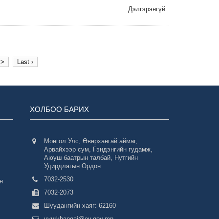
Дэлгэрэнгүй..
>
Last ›
ХОЛБОО БАРИХ
Монгол Улс, Өвөрхангай аймаг,
Арвайхээр сум, Гэндэнгийн гудамж,
Аюуш баатрын талбай, Нутгийн
Удирдлагын Ордон
7032-2530
н
7032-2073
Шуудангийн хаяг: 62160
uvurkhangai@ov.gov.mn