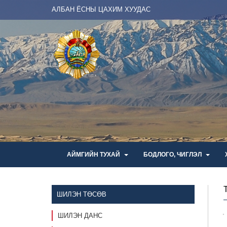
АЛБАН ЁСНЫ ЦАХИМ ХУУДАС
АЙМГИЙН ТУХАЙ
БОДЛОГО, ЧИГЛЭЛ
ШИЛЭН ТӨСӨВ
ШИЛЭН ДАНС