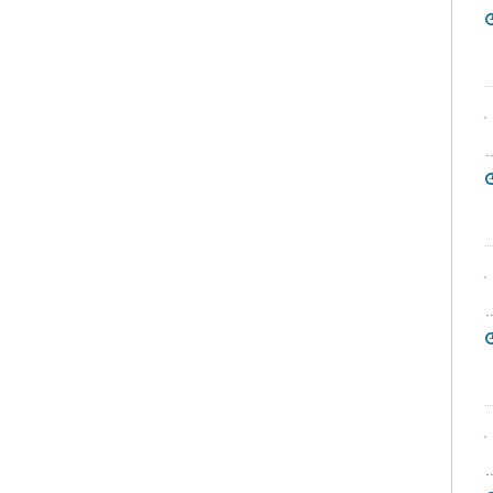
.
.
.