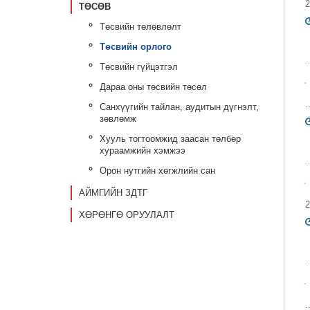
2
ТӨСӨВ
Төсвийн төлөвлөлт
Төсвийн орлого
Төсвийн гүйцэтгэл
Дараа оны төсвийн төсөл
.
Санхүүгийн тайлан, аудитын дүгнэлт,
зөвлөмж
Хууль тогтоомжид заасан төлбөр
хураамжийн хэмжээ
Орон нутгийн хөгжлийн сан
АЙМГИЙН ЗДТГ
2
ХӨРӨНГӨ ОРУУЛАЛТ
.