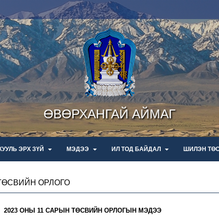
ӨВӨРХАНГАЙ АЙМАГ
ХУУЛЬ ЭРХ ЗҮЙ
МЭДЭЭ
ИЛ ТОД БАЙДАЛ
ШИЛЭН ТӨ
ТӨСВИЙН ОРЛОГО
2023 ОНЫ 11 САРЫН ТӨСВИЙН ОРЛОГЫН МЭДЭЭ