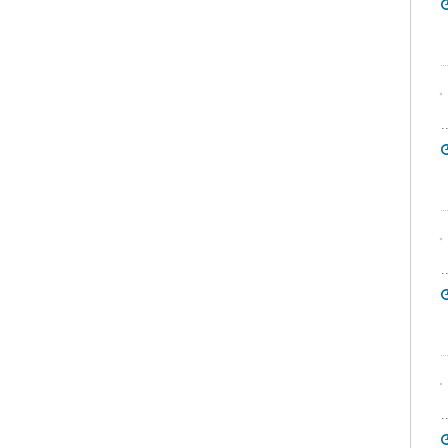
.
.
.