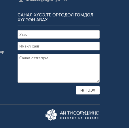
САНАЛ ХҮСЭЛТ, ӨРГӨДӨЛ ГОМДОЛ
ХҮЛЭЭН АВАХ
зар