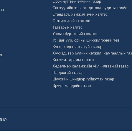
Орон нутгийн өмчийн газар
Санхүүгийн хяналт, дотоод аудитын алба
ан
Стандарт, хэмжил зүйн хэлтэс
Статистикийн хэлтэс
Татварын хэлтэс
Улсын бүртгэлийн хэлтэс
Ус, цаг уур, орчны шинжилгээний төв
Хүнс, хөдөө аж ахуйн газар
Хүүхэд, гэр бүлийн хөгжил, хамгааллын га
ан
Хөгжимт драмын театр
Хөдөлмөр халамжийн үйлчилгээний газар
Цагдаагийн газар
Шүүхийн шийдвэр гүйцэтгэх газар
Эрүүл мэндийн газар
ОЛНО