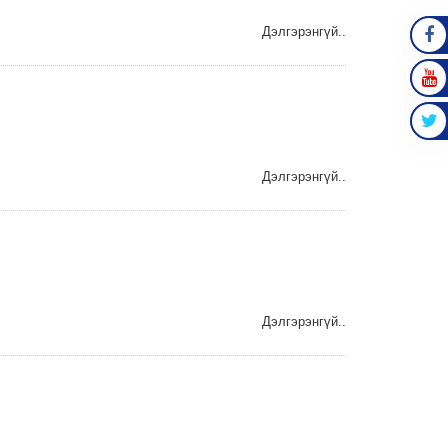
Дэлгэрэнгүй..
FAC
YOU
TWIT
Дэлгэрэнгүй..
Дэлгэрэнгүй..