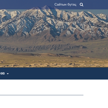
Сайтын бүтэц
СӨВ