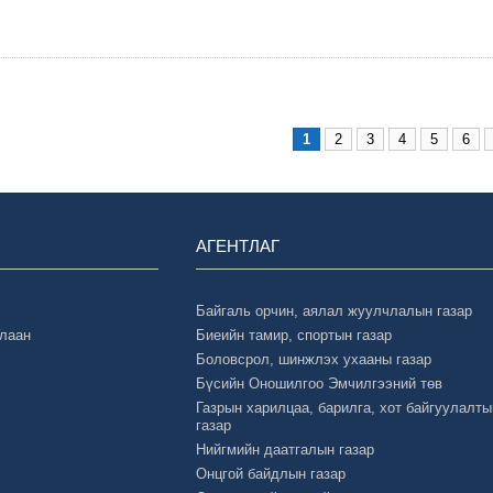
1
2
3
4
5
6
АГЕНТЛАГ
Байгаль орчин, аялал жуулчлалын газар
Улаан
Биеийн тамир, спортын газар
Боловсрол, шинжлэх ухааны газар
Бүсийн Оношилгоо Эмчилгээний төв
Газрын харилцаа, барилга, хот байгуулалты
газар
Нийгмийн даатгалын газар
Онцгой байдлын газар