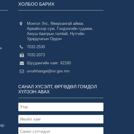
ХОЛБОО БАРИХ
Монгол Улс, Өвөрхангай аймаг,
Арвайхээр сум, Гэндэнгийн гудамж,
Аюуш баатрын талбай, Нутгийн
Удирдлагын Ордон
7032-2530
н
7032-2073
Шуудангийн хаяг: 62160
uvurkhangai@ov.gov.mn
САНАЛ ХҮСЭЛТ, ӨРГӨДӨЛ ГОМДОЛ
ХҮЛЭЭН АВАХ
зар