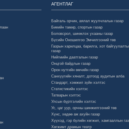
АГЕНТЛАГ
Байгаль орчин, аялал жуулчлалын газар
Улаан
Биеийн тамир, спортын газар
Боловсрол, шинжлэх ухааны газар
Бүсийн Оношилгоо Эмчилгээний төв
Газрын харилцаа, барилга, хот байгуулалты
газар
Нийгмийн даатгалын газар
Онцгой байдлын газар
Орон нутгийн өмчийн газар
Санхүүгийн хяналт, дотоод аудитын алба
ан
Стандарт, хэмжил зүйн хэлтэс
Статистикийн хэлтэс
Татварын хэлтэс
Улсын бүртгэлийн хэлтэс
Ус, цаг уур, орчны шинжилгээний төв
Хүнс, хөдөө аж ахуйн газар
Хүүхэд, гэр бүлийн хөгжил, хамгааллын га
ан
Хөгжимт драмын театр