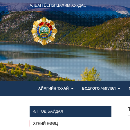
АЛБАН ЁСНЫ ЦАХИМ ХУУДАС
АЙМГИЙН ТУХАЙ
БОДЛОГО, ЧИГЛЭЛ
ИЛ ТОД БАЙДАЛ
ХҮНИЙ НӨӨЦ