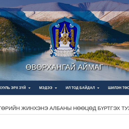
ӨВӨРХАНГАЙ АЙМАГ
ХУУЛЬ ЭРХ ЗҮЙ
МЭДЭЭ
ИЛ ТОД БАЙДАЛ
ШИЛЭН ТӨ
ТӨРИЙН ЖИНХЭНЭ АЛБАНЫ НӨӨЦӨД БҮРТГЭХ ТУХАЙ