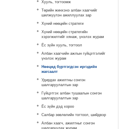
Хууль, тогтоомж
Төрийн жинхэнэ албан хаагчийг
шилжүүлэн ажиллуулах зар
Хүний нөөцийн стратеги
Хүний нөөцийн стратегийн
хэрэгжилтийг хянаж, үнэлэх журам
Ёс зүйн хууль, тогтоол
Албан хаагчийн ажлын гүйцэтгэлийг
үнэлэх журам
Нөөцөд бүртгэгдсэн иргэдийн
жагсаалт
Удирдах ажилтны сонгон
шалгаруулалтын зар
Гүйцэтгэх албан тушаалын сонгон
шалгаруулалтын зар
Ёс зүйн дэд хороо
Салбар зөвлөлийн тогтоол, шийдвэр
Албан хаагч, ажилтныг сонгон
шалгаруулах журам