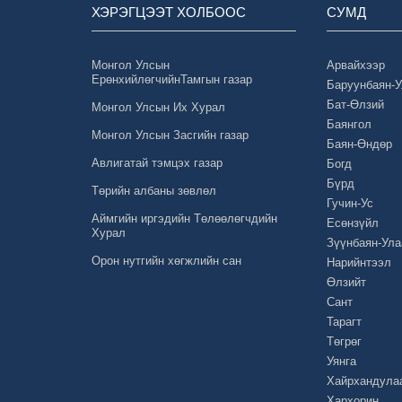
ХЭРЭГЦЭЭТ ХОЛБООС
СУМД
Монгол Улсын
Арвайхээр
ЕрөнхийлөгчийнТамгын газар
Баруунбаян-
Бат-Өлзий
Монгол Улсын Их Хурал
Баянгол
Монгол Улсын Засгийн газар
Баян-Өндөр
Авлигатай тэмцэх газар
Богд
Бүрд
Төрийн албаны зөвлөл
Гучин-Ус
Аймгийн иргэдийн Төлөөлөгчдийн
Есөнзүйл
Хурал
Зүүнбаян-Ула
Орон нутгийн хөгжлийн сан
Нарийнтээл
Өлзийт
Сант
Тарагт
Төгрөг
Уянга
Хайрхандула
Хархорин