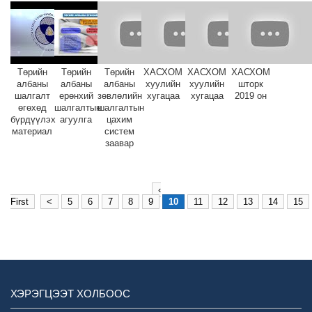
Төрийн
Төрийн
Төрийн
ХАСХОМ
ХАСХОМ
ХАСХОМ
албаны
албаны
албаны
хуулийн
хуулийн
шторк
шалгалт
ерөнхий
зөвлөлийн
хугацаа
хугацаа
2019 он
өгөхөд
шалгалтын
шалгалтын
бүрдүүлэх
агуулга
цахим
материал
систем
заавар
‹
First
<
5
6
7
8
9
10
11
12
13
14
15
ХЭРЭГЦЭЭТ ХОЛБООС