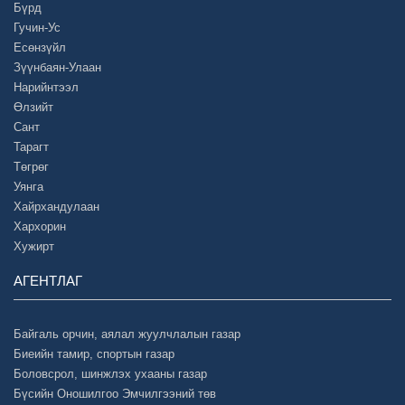
Бүрд
Гучин-Ус
Есөнзүйл
Зүүнбаян-Улаан
Нарийнтээл
Өлзийт
Сант
Тарагт
Төгрөг
Уянга
Хайрхандулаан
Хархорин
Хужирт
АГЕНТЛАГ
Байгаль орчин, аялал жуулчлалын газар
Биеийн тамир, спортын газар
Боловсрол, шинжлэх ухааны газар
Бүсийн Оношилгоо Эмчилгээний төв