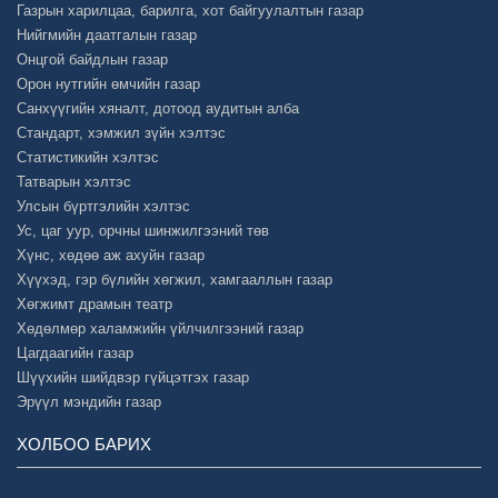
Газрын харилцаа, барилга, хот байгуулалтын газар
Нийгмийн даатгалын газар
Онцгой байдлын газар
Орон нутгийн өмчийн газар
Санхүүгийн хяналт, дотоод аудитын алба
Стандарт, хэмжил зүйн хэлтэс
Статистикийн хэлтэс
Татварын хэлтэс
Улсын бүртгэлийн хэлтэс
Ус, цаг уур, орчны шинжилгээний төв
Хүнс, хөдөө аж ахуйн газар
Хүүхэд, гэр бүлийн хөгжил, хамгааллын газар
Хөгжимт драмын театр
Хөдөлмөр халамжийн үйлчилгээний газар
Цагдаагийн газар
Шүүхийн шийдвэр гүйцэтгэх газар
Эрүүл мэндийн газар
ХОЛБОО БАРИХ