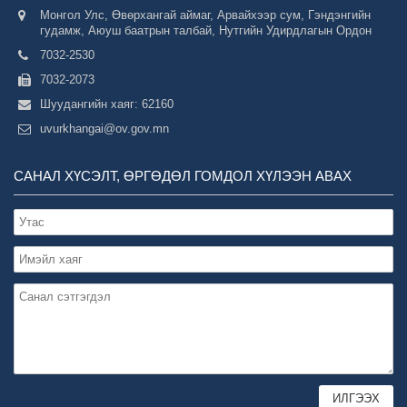
Монгол Улс, Өвөрхангай аймаг, Арвайхээр сум, Гэндэнгийн
гудамж, Аюуш баатрын талбай, Нутгийн Удирдлагын Ордон
7032-2530
7032-2073
Шуудангийн хаяг: 62160
uvurkhangai@ov.gov.mn
САНАЛ ХҮСЭЛТ, ӨРГӨДӨЛ ГОМДОЛ ХҮЛЭЭН АВАХ