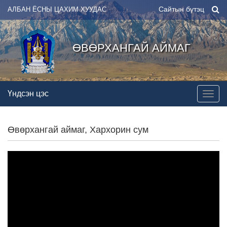
Сайтын бүтэц
АЛБАН ЁСНЫ ЦАХИМ ХУУДАС
ӨВӨРХАНГАЙ АЙМАГ
Үндсэн цэс
Өвөрхангай аймаг, Хархорин сум