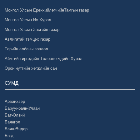
Монгол Улсын ЕрөнхийлөгчийнТамгын газар
Монгол Улсын Их Хурал
Монгол Улсын Засгийн газар
Авлигатай тэмцэх газар
Төрийн албаны зөвлөл
Аймгийн иргэдийн Төлөөлөгчдийн Хурал
Орон нутгийн хөгжлийн сан
СУМД
Арвайхээр
Баруунбаян-Улаан
Бат-Өлзий
Баянгол
Баян-Өндөр
Богд