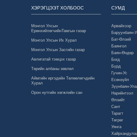
ХЭРЭГЦЭЭТ ХОЛБООС
СУМД
Монгол Улсын
Арвайхээр
ЕрөнхийлөгчийнТамгын газар
Баруунбаян-
Бат-Өлзий
Монгол Улсын Их Хурал
Баянгол
Монгол Улсын Засгийн газар
Баян-Өндөр
Авлигатай тэмцэх газар
Богд
Бүрд
Төрийн албаны зөвлөл
Гучин-Ус
Аймгийн иргэдийн Төлөөлөгчдийн
Есөнзүйл
Хурал
Зүүнбаян-Ула
Орон нутгийн хөгжлийн сан
Нарийнтээл
Өлзийт
Сант
Тарагт
Төгрөг
Уянга
Хайрхандула