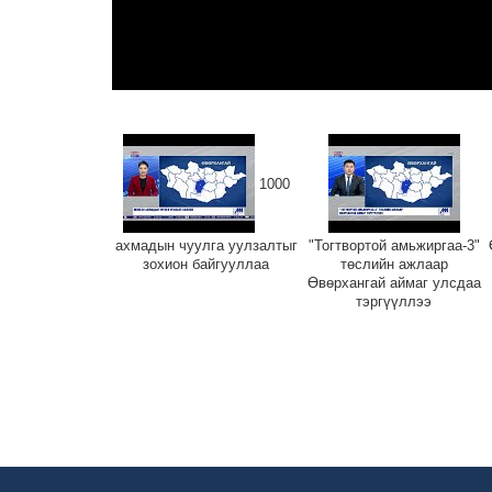
1000
ахмадын чуулга уулзалтыг
"Тогтвортой амьжиргаа-3"
зохион байгууллаа
төслийн ажлаар
Өвөрхангай аймаг улсдаа
тэргүүллээ