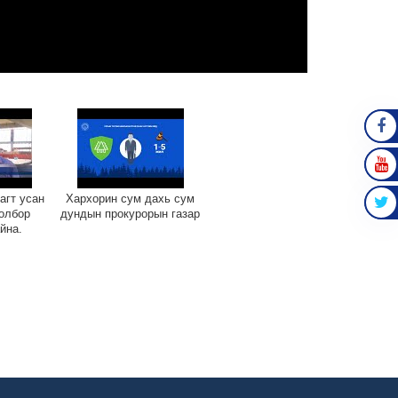
FAC
YOU
агт усан
Хархорин сум дахь сум
олбор
дундын прокурорын газар
йна.
TWIT