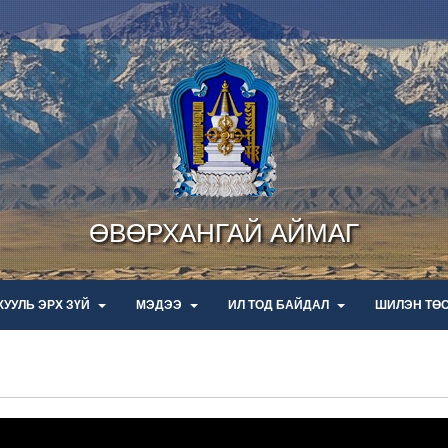
ӨВӨРХАНГАЙ АЙМАГ
ХУУЛЬ ЭРХ ЗҮЙ
МЭДЭЭ
ИЛ ТОД БАЙДАЛ
ШИЛЭН ТӨ