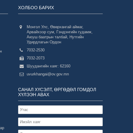
ХОЛБОО БАРИХ
Монгол Улс, Өвөрхангай аймаг,
Арвайхээр сум, Гэндэнгийн гудамж,
Аюуш баатрын талбай, Нутгийн
Удирдлагын Ордон
7032-2530
н
7032-2073
Шуудангийн хаяг: 62160
uvurkhangai@ov.gov.mn
САНАЛ ХҮСЭЛТ, ӨРГӨДӨЛ ГОМДОЛ
ХҮЛЭЭН АВАХ
зар