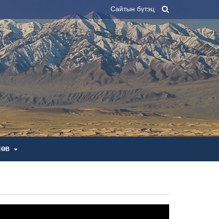
Сайтын бүтэц
СӨВ