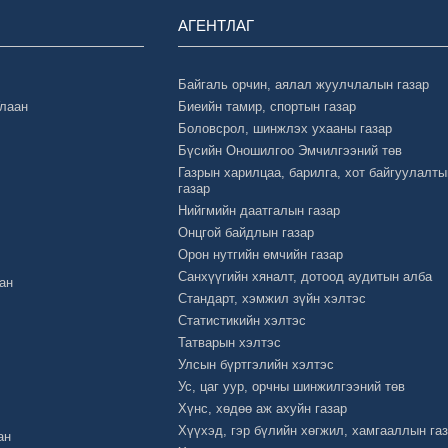
АГЕНТЛАГ
Байгаль орчин, аялал жуулчлалын газар
Улаан
Биеийн тамир, спортын газар
Боловсрол, шинжлэх ухааны газар
Бүсийн Оношилгоо Эмчилгээний төв
Газрын харилцаа, барилга, хот байгуулалты
газар
Нийгмийн даатгалын газар
Онцгой байдлын газар
Орон нутгийн өмчийн газар
Санхүүгийн хяналт, дотоод аудитын алба
ан
Стандарт, хэмжил зүйн хэлтэс
Статистикийн хэлтэс
Татварын хэлтэс
Улсын бүртгэлийн хэлтэс
Ус, цаг уур, орчны шинжилгээний төв
Хүнс, хөдөө аж ахуйн газар
Хүүхэд, гэр бүлийн хөгжил, хамгааллын га
ан