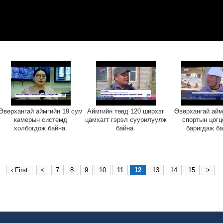
Өвөрхангай аймгийн 19 сум
Аймгийн төвд 120 ширхэг
Өвөрхангай айм
камерын системд
цамхагт гэрэл суурилуулж
спортын цогц
холбогдож байна.
байна.
баригдаж ба
‹ First
<
7
8
9
10
11
12
13
14
15
>