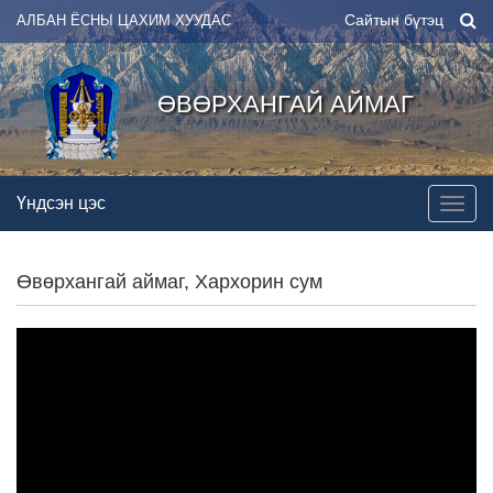
Сайтын бүтэц
АЛБАН ЁСНЫ ЦАХИМ ХУУДАС
ӨВӨРХАНГАЙ АЙМАГ
Үндсэн цэс
Өвөрхангай аймаг, Хархорин сум