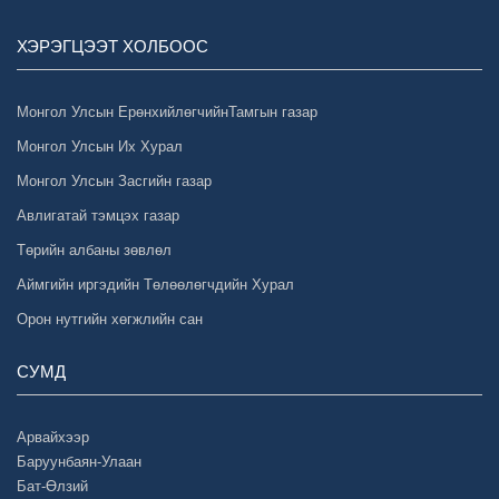
ХЭРЭГЦЭЭТ ХОЛБООС
Монгол Улсын ЕрөнхийлөгчийнТамгын газар
Монгол Улсын Их Хурал
Монгол Улсын Засгийн газар
Авлигатай тэмцэх газар
Төрийн албаны зөвлөл
Аймгийн иргэдийн Төлөөлөгчдийн Хурал
Орон нутгийн хөгжлийн сан
СУМД
Арвайхээр
Баруунбаян-Улаан
Бат-Өлзий