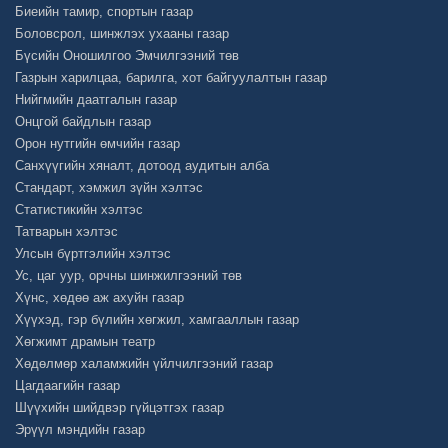
Биеийн тамир, спортын газар
Боловсрол, шинжлэх ухааны газар
Бүсийн Оношилгоо Эмчилгээний төв
Газрын харилцаа, барилга, хот байгуулалтын газар
Нийгмийн даатгалын газар
Онцгой байдлын газар
Орон нутгийн өмчийн газар
Санхүүгийн хяналт, дотоод аудитын алба
Стандарт, хэмжил зүйн хэлтэс
Статистикийн хэлтэс
Татварын хэлтэс
Улсын бүртгэлийн хэлтэс
Ус, цаг уур, орчны шинжилгээний төв
Хүнс, хөдөө аж ахуйн газар
Хүүхэд, гэр бүлийн хөгжил, хамгааллын газар
Хөгжимт драмын театр
Хөдөлмөр халамжийн үйлчилгээний газар
Цагдаагийн газар
Шүүхийн шийдвэр гүйцэтгэх газар
Эрүүл мэндийн газар