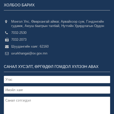
ХОЛБОО БАРИХ
Монгол Улс, Өвөрхангай аймаг, Арвайхээр сум, Гэндэнгийн
гудамж, Аюуш баатрын талбай, Нутгийн Удирдлагын Ордон
7032-2530
7032-2073
Шуудангийн хаяг: 62160
uvurkhangai@ov.gov.mn
САНАЛ ХҮСЭЛТ, ӨРГӨДӨЛ ГОМДОЛ ХҮЛЭЭН АВАХ