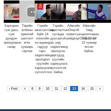
Хархорин
Төрийн
Гэрийн
Гэрийн
Аймгийн
Аймгийн
сум дахь
албаны
ажиглалтанд
ажиглалтын
Онцгой
төвд
сум
ерөнхий
байх 14
хугацаа
комиссын
цахилгааны
дундын
шалгалт
хоногийн
дуусаагүй
шийдвэр/2020.12.14/
хэрэглээ
прокурорын
өгөх
хугацаандаа
үед
22 хувиар
газар
хуваарь
гадуур
хөдөлгөөнд
өссөн
гарлаа
гарч,
оролцсон
байна.
хөдөлгөөнд
иргэдэд
оролцвол
хуулийн
хуулийн
хариуцлага
хариуцлага
хүлээлгэж
хүлээлгэнэ.
байна
‹ First
<
8
9
10
11
12
13
14
15
>