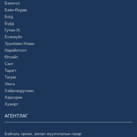
Баянгол
Баян-Өндөр
Богд
Бүрд
Гучин-Ус
Есөнзүйл
Зүүнбаян-Улаан
Нарийнтээл
Өлзийт
Сант
Тарагт
Төгрөг
Уянга
Хайрхандулаан
Хархорин
Хужирт
АГЕНТЛАГ
Байгаль орчин, аялал жуулчлалын газар