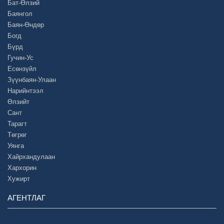
Бат-Өлзий
Баянгол
Баян-Өндөр
Богд
Бүрд
Гучин-Ус
Есөнзүйл
Зүүнбаян-Улаан
Нарийнтээл
Өлзийт
Сант
Тарагт
Төгрөг
Уянга
Хайрхандулаан
Хархорин
Хужирт
АГЕНТЛАГ