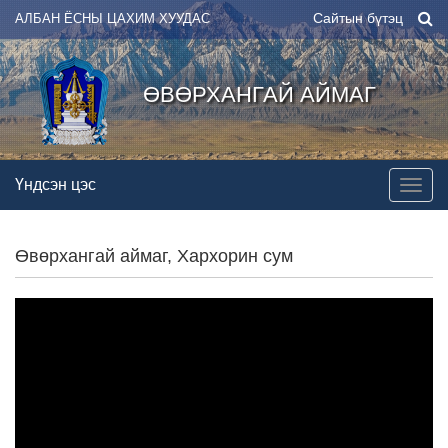
Сайтын бүтэц
АЛБАН ЁСНЫ ЦАХИМ ХУУДАС
ӨВӨРХАНГАЙ АЙМАГ
Үндсэн цэс
Өвөрхангай аймаг, Хархорин сум