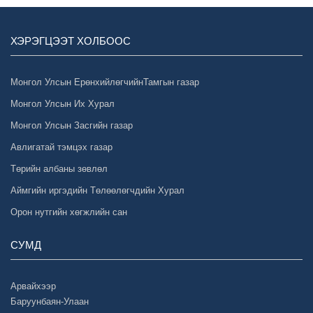
ХЭРЭГЦЭЭТ ХОЛБООС
Монгол Улсын ЕрөнхийлөгчийнТамгын газар
Монгол Улсын Их Хурал
Монгол Улсын Засгийн газар
Авлигатай тэмцэх газар
Төрийн албаны зөвлөл
Аймгийн иргэдийн Төлөөлөгчдийн Хурал
Орон нутгийн хөгжлийн сан
СУМД
Арвайхээр
Баруунбаян-Улаан