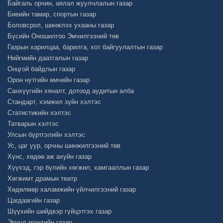
Байгаль орчин, аялал жуулчлалын газар
Биеийн тамир, спортын газар
Боловсрол, шинжлэх ухааны газар
Бүсийн Оношилгоо Эмчилгээний төв
Газрын харилцаа, барилга, хот байгуулалтын газар
Нийгмийн даатгалын газар
Онцгой байдлын газар
Орон нутгийн өмчийн газар
Санхүүгийн хяналт, дотоод аудитын алба
Стандарт, хэмжил зүйн хэлтэс
Статистикийн хэлтэс
Татварын хэлтэс
Улсын бүртгэлийн хэлтэс
Ус, цаг уур, орчны шинжилгээний төв
Хүнс, хөдөө аж ахуйн газар
Хүүхэд, гэр бүлийн хөгжил, хамгааллын газар
Хөгжимт драмын театр
Хөдөлмөр халамжийн үйлчилгээний газар
Цагдаагийн газар
Шүүхийн шийдвэр гүйцэтгэх газар
Эрүүл мэндийн газар