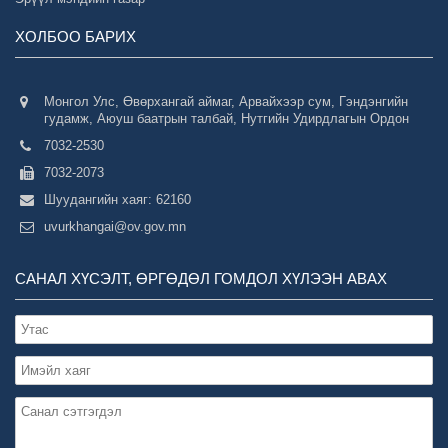
ХОЛБОО БАРИХ
Монгол Улс, Өвөрхангай аймаг, Арвайхээр сум, Гэндэнгийн
гудамж, Аюуш баатрын талбай, Нутгийн Удирдлагын Ордон
7032-2530
7032-2073
Шуудангийн хаяг: 62160
uvurkhangai@ov.gov.mn
САНАЛ ХҮСЭЛТ, ӨРГӨДӨЛ ГОМДОЛ ХҮЛЭЭН АВАХ