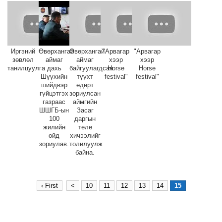
Иргэний
Өвөрхангай
Өвөрхангай
"Арвагар
"Арвагар
зөвлөл
аймаг
аймаг
хээр
хээр
танилцуулга
дахь
байгуулагдсан
Horse
Horse
Шүүхийн
түүхт
festival"
festival"
шийдвэр
өдөрт
гүйцэтгэх
зориулсан
газраас
аймгийн
ШШГБ-ын
Засаг
100
даргын
жилийн
теле
ойд
хичээлийг
зориулав.
толилуулж
байна.
‹ First
<
10
11
12
13
14
15