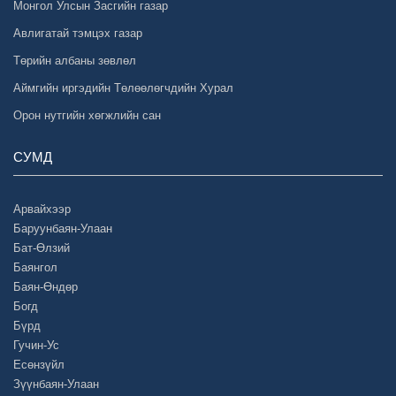
Монгол Улсын Засгийн газар
Авлигатай тэмцэх газар
Төрийн албаны зөвлөл
Аймгийн иргэдийн Төлөөлөгчдийн Хурал
Орон нутгийн хөгжлийн сан
СУМД
Арвайхээр
Баруунбаян-Улаан
Бат-Өлзий
Баянгол
Баян-Өндөр
Богд
Бүрд
Гучин-Ус
Есөнзүйл
Зүүнбаян-Улаан