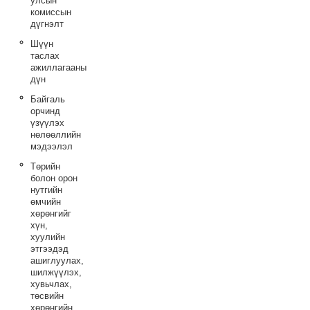
улсын
комиссын
дүгнэлт
Шүүн
таслах
ажиллагааны
дүн
Байгаль
орчинд
үзүүлэх
нөлөөллийн
мэдээлэл
Төрийн
болон орон
нутгийн
өмчийн
хөрөнгийг
хүн,
хуулийн
этгээдэд
ашиглуулах,
шилжүүлэх,
хувьчлах,
төсвийн
хөрөнгийн