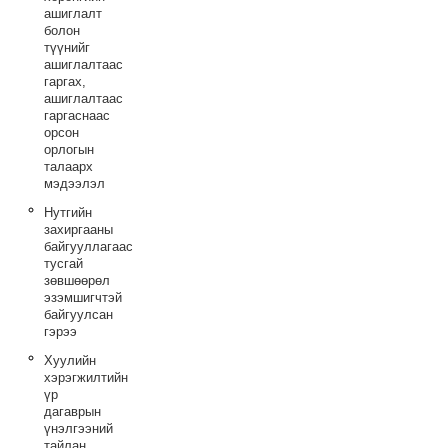
ашиглалт
болон
түүнийг
ашиглалтаас
гаргах,
ашиглалтаас
гаргаснаас
орсон
орлогын
талаарх
мэдээлэл
Нутгийн
захиргааны
байгууллагаас
тусгай
зөвшөөрөл
эзэмшигчтэй
байгуулсан
гэрээ
Хуулийн
хэрэгжилтийн
үр
дагаврын
үнэлгээний
тайлан