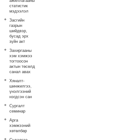
ажиллагааны
статистик
мэдээлэл
Засгийн
газрын
шийдвэр,
бусад эрх
зүйн акт
Захиргааны
хэм хэмжээ
тогтоосон
актын төсөлд
санал авах
Хяналт-
шинжилгээ,
үнэлгээний
нэгдсэн сан
Сургалт
семинар
Арга
хэмжээний
хөтөлбөр
Судалгаа