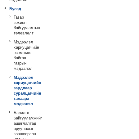
Бусад
Газар
зохион
байгуулалтын
төлөвлөлт
Мэдээлэл
хариуцагчийн
эзэмшиж
байгаа
газрын
мэдээлэл
Мэдээлэл
хариуцагчийн
зардлаар
суралцагчийн
талаарх
мэдээлэл
Барилга
байгууламжийг
ашиглалтад
оруулахыг
зөвшөөрсөн