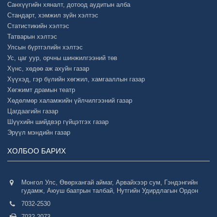
Санхүүгийн хяналт, дотоод аудитын алба
Стандарт, хэмжил зүйн хэлтэс
Статистикийн хэлтэс
Татварын хэлтэс
Улсын бүртгэлийн хэлтэс
Ус, цаг уур, орчны шинжилгээний төв
Хүнс, хөдөө аж ахуйн газар
Хүүхэд, гэр бүлийн хөгжил, хамгааллын газар
Хөгжимт драмын театр
Хөдөлмөр халамжийн үйлчилгээний газар
Цагдаагийн газар
Шүүхийн шийдвэр гүйцэтгэх газар
Эрүүл мэндийн газар
ХОЛБОО БАРИХ
Монгол Улс, Өвөрхангай аймаг, Арвайхээр сум, Гэндэнгийн
гудамж, Аюуш баатрын талбай, Нутгийн Удирдлагын Ордон
7032-2530
7032-2073