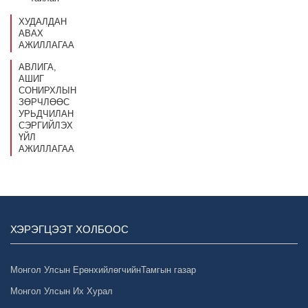
ХУДАЛДАН
АВАХ
АЖИЛЛАГАА
АВЛИГА,
АШИГ
СОНИРХЛЫН
ЗӨРЧЛӨӨС
УРЬДЧИЛАН
СЭРГИЙЛЭХ
ҮЙЛ
АЖИЛЛАГАА
ХЭРЭГЦЭЭТ ХОЛБООС
Монгол Улсын ЕрөнхийлөгчийнТамгын газар
Монгол Улсын Их Хурал