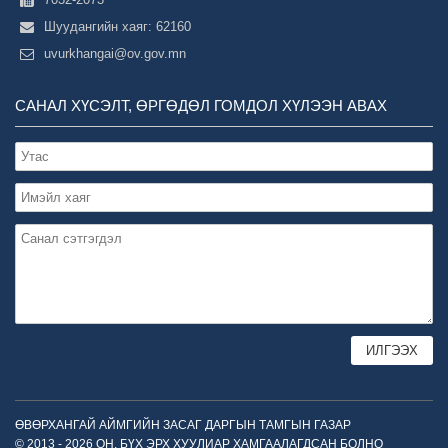
Шуудангийн хаяг: 62160
uvurkhangai@ov.gov.mn
САНАЛ ХҮСЭЛТ, ӨРГӨДӨЛ ГОМДОЛ ХҮЛЭЭН АВАХ
ӨВӨРХАНГАЙ АЙМГИЙН ЗАСАГ ДАРГЫН ТАМГЫН ГАЗАР
© 2013 - 2026 ОН. БҮХ ЭРХ ХУУЛИАР ХАМГААЛАГДСАН БОЛНО