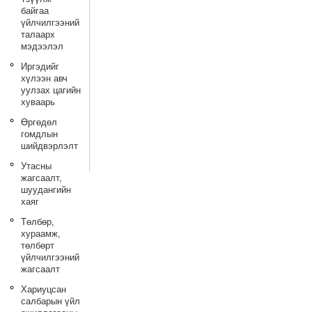
байгаа
үйлчилгээний
талаарх
мэдээлэл
Иргэдийг
хүлээн авч
уулзах цагийн
хуваарь
Өргөдөл
гомдлын
шийдвэрлэлт
Утасны
жагсаалт,
шуудангийн
хаяг
Төлбөр,
хураамж,
төлбөрт
үйлчилгээний
жагсаалт
Хариуцсан
салбарын үйл