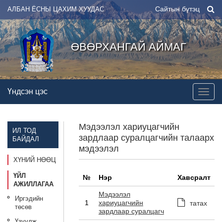
Сайтын бүтэц
АЛБАН ЁСНЫ ЦАХИМ ХУУДАС
ӨВӨРХАНГАЙ АЙМАГ
Үндсэн цэс
Мэдээлэл хариуцагчийн
ИЛ ТОД
зардлаар суралцагчийн талаарх
БАЙДАЛ
мэдээлэл
ХҮНИЙ НӨӨЦ
ҮЙЛ
№
Нэр
Хавсралт
АЖИЛЛАГАА
Мэдээлэл
Иргэдийн
1
хариуцагчийн
татах
төсөв
зардлаар суралцагч
Үзүүлж