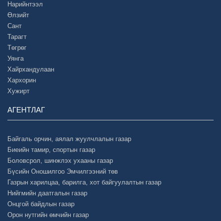
Нарийнтээл
Өлзийт
Сант
Тарагт
Төгрөг
Уянга
Хайрхандулаан
Хархорин
Хужирт
АГЕНТЛАГ
Байгаль орчин, аялал жуулчлалын газар
Биеийн тамир, спортын газар
Боловсрол, шинжлэх ухааны газар
Бүсийн Оношилгоо Эмчилгээний төв
Газрын харилцаа, барилга, хот байгуулалтын газар
Нийгмийн даатгалын газар
Онцгой байдлын газар
Орон нутгийн өмчийн газар