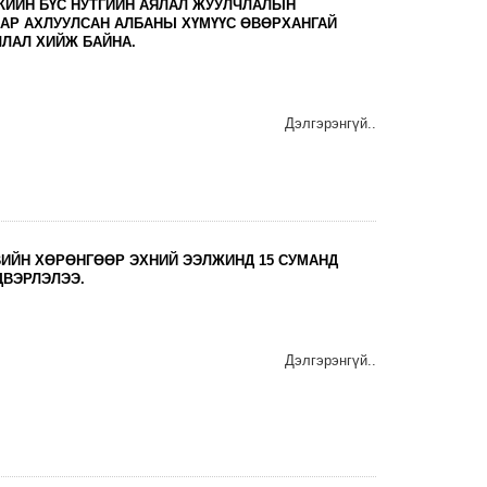
КИЙН БҮС НУТГИЙН АЯЛАЛ ЖУУЛЧЛАЛЫН
ААР АХЛУУЛСАН АЛБАНЫ ХҮМҮҮС ӨВӨРХАНГАЙ
ЧЛАЛ ХИЙЖ БАЙНА.
Дэлгэрэнгүй..
ВИЙН ХӨРӨНГӨӨР ЭХНИЙ ЭЭЛЖИНД 15 СУМАНД
ВЭРЛЭЛЭЭ.
Дэлгэрэнгүй..