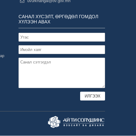
uvurkhangai@ov.gov.mn
САНАЛ ХҮСЭЛТ, ӨРГӨДӨЛ ГОМДОЛ
ХҮЛЭЭН АВАХ
зар