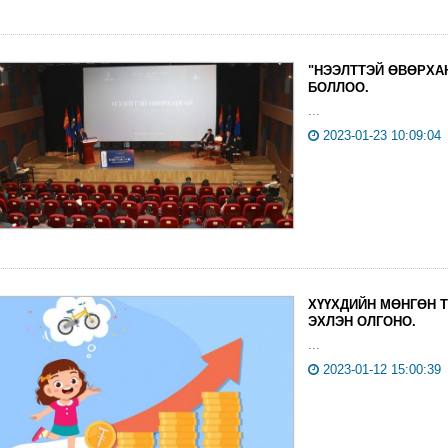
"НЭЭЛТТЭЙ ӨВӨРХА
БОЛЛОО.
...
2023-01-23 10:09:04
ХҮҮХДИЙН МӨНГӨН Т
ЭХЛЭН ОЛГОНО.
...
2023-01-12 15:00:39