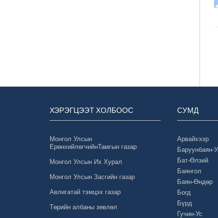
ХЭРЭГЦЭЭТ ХОЛБООС
СУМД
Монгол Улсын
Арвайхээр
ЕрөнхийлөгчийнТамгын газар
Баруунбаян-
Бат-Өлзий
Монгол Улсын Их Хурал
Баянгол
Монгол Улсын Засгийн газар
Баян-Өндөр
Авлигатай тэмцэх газар
Богд
Бүрд
Төрийн албаны зөвлөл
Гучин-Ус