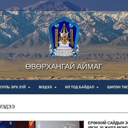
ӨВӨРХАНГАЙ АЙМАГ
ХУУЛЬ ЭРХ ЗҮЙ
МЭДЭЭ
ИЛ ТОД БАЙДАЛ
ШИЛЭН ТӨ
МЭДЭЭ
ЕРӨНХИЙ САЙДЫН З
ИРЭХ 30 ЖИЛД МОН