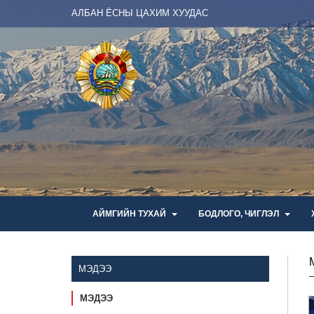
АЛБАН ЁСНЫ ЦАХИМ ХУУДАС
АЙМГИЙН ТУХАЙ
БОДЛОГО, ЧИГЛЭЛ
МЭДЭЭ
МЭДЭЭ