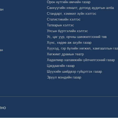
Орон нутгийн өмчийн газар
Санхүүгийн хяналт, дотоод аудитын алба
ан
Стандарт, хэмжил зүйн хэлтэс
Статистикийн хэлтэс
Татварын хэлтэс
Улсын бүртгэлийн хэлтэс
Ус, цаг уур, орчны шинжилгээний төв
Хүнс, хөдөө аж ахуйн газар
Хүүхэд, гэр бүлийн хөгжил, хамгааллын га
ан
Хөгжимт драмын театр
Хөдөлмөр халамжийн үйлчилгээний газар
Цагдаагийн газар
Шүүхийн шийдвэр гүйцэтгэх газар
Эрүүл мэндийн газар
ОЛНО