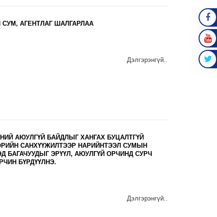
 СУМ, АГЕНТЛАГ ШАЛГАРЛАА
FAC
YOU
Дэлгэрэнгүй..
TWIT
ҮНИЙ АЮУЛГҮЙ БАЙДЛЫГ ХАНГАХ БУЦАЛТГҮЙ
РИЙН САНХҮҮЖИЛТЭЭР НАРИЙНТЭЭЛ СУМЫН
Д БАГАЧУУДЫГ ЭРҮҮЛ, АЮУЛГҮЙ ОРЧИНД СУРЧ
РЧИН БҮРДҮҮЛНЭ.
Дэлгэрэнгүй..