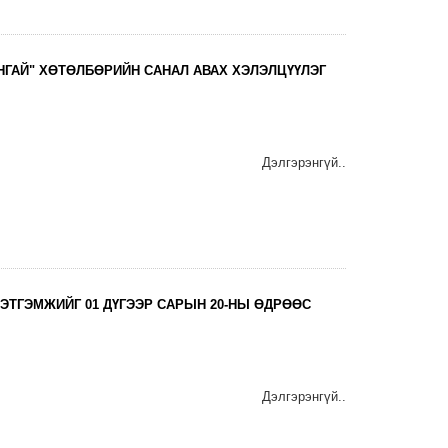
НГАЙ" ХӨТӨЛБӨРИЙН САНАЛ АВАХ ХЭЛЭЛЦҮҮЛЭГ
Дэлгэрэнгүй..
ЭТГЭМЖИЙГ 01 ДҮГЭЭР САРЫН 20-НЫ ӨДРӨӨС
Дэлгэрэнгүй..