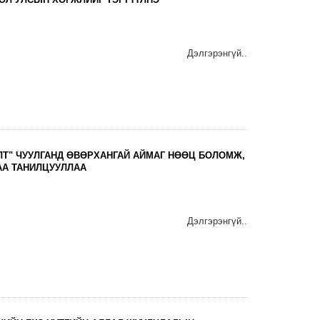
Дэлгэрэнгүй..
ЛТ" ЧУУЛГАНД ӨВӨРХАНГАЙ АЙМАГ НӨӨЦ БОЛОМЖ,
АА ТАНИЛЦУУЛЛАА
Дэлгэрэнгүй..