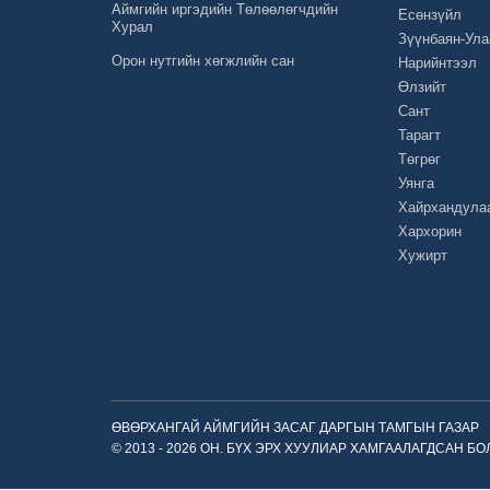
Аймгийн иргэдийн Төлөөлөгчдийн
Есөнзүйл
Хурал
Зүүнбаян-Ула
Орон нутгийн хөгжлийн сан
Нарийнтээл
Өлзийт
Сант
Тарагт
Төгрөг
Уянга
Хайрхандула
Хархорин
Хужирт
ӨВӨРХАНГАЙ АЙМГИЙН ЗАСАГ ДАРГЫН ТАМГЫН ГАЗАР
© 2013 - 2026 ОН. БҮХ ЭРХ ХУУЛИАР ХАМГААЛАГДСАН Б