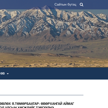
Сайтын бүтэц
СӨВ
ӨВЛӨХ Я.ТӨМӨРБААТАР: ӨВӨРХАНГАЙ АЙМАГ
ГОЛ УЛСЫН ХӨГЖЛИЙГ ТЭРГҮҮЛНЭ