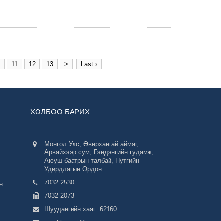
0
11
12
13
>
Last ›
ХОЛБОО БАРИХ
Монгол Улс, Өвөрхангай аймаг,
Арвайхээр сум, Гэндэнгийн гудамж,
Аюуш баатрын талбай, Нутгийн
Удирдлагын Ордон
7032-2530
н
7032-2073
Шуудангийн хаяг: 62160