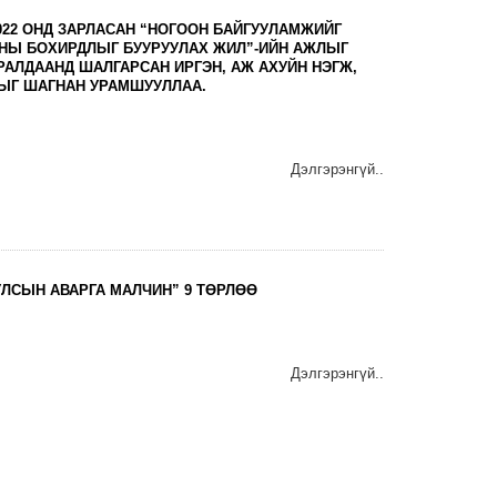
022 ОНД ЗАРЛАСАН “НОГООН БАЙГУУЛАМЖИЙГ
ЧНЫ БОХИРДЛЫГ БУУРУУЛАХ ЖИЛ”-ИЙН АЖЛЫГ
РАЛДААНД ШАЛГАРСАН ИРГЭН, АЖ АХУЙН НЭГЖ,
ДЫГ ШАГНАН УРАМШУУЛЛАА.
Дэлгэрэнгүй..
УЛСЫН АВАРГА МАЛЧИН” 9 ТӨРЛӨӨ
Дэлгэрэнгүй..