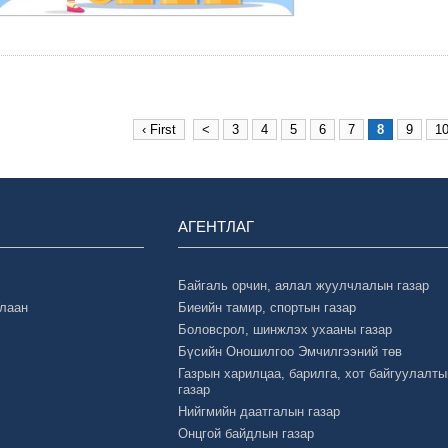
‹ First
<
3
4
5
6
7
8
9
1
АГЕНТЛАГ
Байгаль орчин, аялал жуулчлалын газар
Улаан
Биеийн тамир, спортын газар
Боловсрол, шинжлэх ухааны газар
Бүсийн Оношилгоо Эмчилгээний төв
Газрын харилцаа, барилга, хот байгуулалты
газар
Нийгмийн даатгалын газар
Онцгой байдлын газар