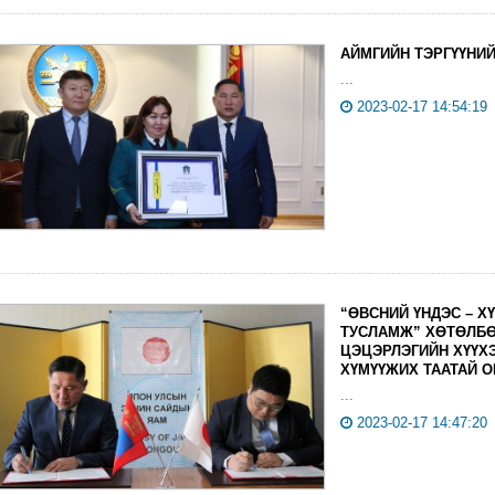
АЙМГИЙН ТЭРГҮҮНИЙ
...
2023-02-17 14:54:19
“ӨВСНИЙ ҮНДЭС – Х
ТУСЛАМЖ” ХӨТӨЛБӨ
ЦЭЦЭРЛЭГИЙН ХҮҮХЭ
ХҮМҮҮЖИХ ТААТАЙ О
...
2023-02-17 14:47:20